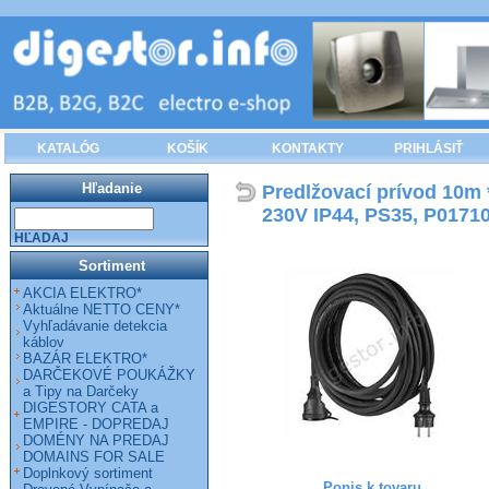
KATALÓG
KOŠÍK
KONTAKTY
PRIHLÁSIŤ
Hľadanie
Predlžovací prívod 10
230V IP44, PS35, P0171
HĽADAJ
Sortiment
AKCIA ELEKTRO*
Aktuálne NETTO CENY*
Vyhľadávanie detekcia
káblov
BAZÁR ELEKTRO*
DARČEKOVÉ POUKÁŽKY
a Tipy na Darčeky
DIGESTORY CATA a
EMPIRE - DOPREDAJ
DOMÉNY NA PREDAJ
DOMAINS FOR SALE
Doplnkový sortiment
Popis k tovaru