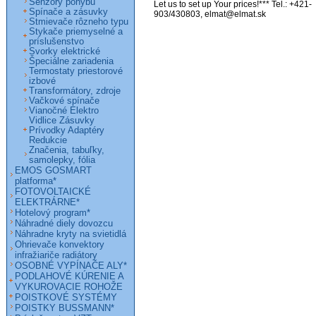
Senzory pohybu
Let us to set up Your prices!*** Tel.: +421-
Spínače a zásuvky
903/430803, elmat@elmat.sk
Stmievače rôzneho typu
Stykače priemyselné a
príslušenstvo
Svorky elektrické
Špeciálne zariadenia
Termostaty priestorové
izbové
Transformátory, zdroje
Vačkové spínače
Vianočné Elektro
Vidlice Zásuvky
Prívodky Adaptéry
Redukcie
Značenia, tabuľky,
samolepky, fólia
EMOS GOSMART
platforma*
FOTOVOLTAICKÉ
ELEKTRÁRNE*
Hotelový program*
Náhradné diely dovozcu
Náhradne kryty na svietidlá
Ohrievače konvektory
infražiariče radiátory
OSOBNÉ VYPÍNAČE ALY*
PODLAHOVÉ KÚRENIE A
VYKUROVACIE ROHOŽE
POISTKOVÉ SYSTÉMY
POISTKY BUSSMANN*