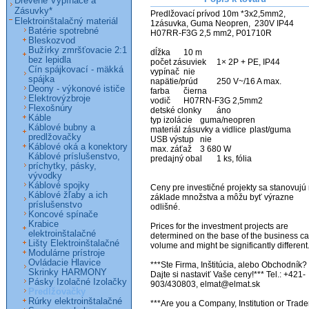
Drevené Vypínače a
Zásuvky*
Predlžovací prívod 10m *3x2,5mm2, 
Elektroinštalačný materiál
1zásuvka, Guma Neopren,  230V IP44 
Batérie spotrebné
H07RR-F3G 2,5 mm2, P01710R                                 

Bleskozvod
Bužírky zmršťovacie 2:1
dĺžka 	10 m

bez lepidla
počet zásuviek 	1× 2P + PE, IP44

Cín spájkovací - mäkká
vypínač 	nie

spájka
napätie/prúd 	250 V~/16 A max.

Deony - výkonové ističe
farba 	čierna

Elektrovýzbroje
vodič 	H07RN-F3G 2,5mm2

Flexošnúry
detské clonky 	áno

Káble
typ izolácie 	guma/neopren

Káblové bubny a
materiál zásuvky a vidlice 	plast/guma

predlžovačky
USB výstup 	nie

Káblové oká a konektory
max. záťaž 	3 680 W

Káblové príslušenstvo,
predajný obal 	1 ks, fólia

príchytky, pásky,
vývodky
Káblové spojky
Ceny pre investičné projekty sa stanovujú 
Káblové žľaby a ich
základe množstva a môžu byť výrazne 
príslušenstvo
odlišné. 

Koncové spínače
Krabice
Prices for the investment projects are 
elektroinštalačné
determined on the base of the business ca
Lišty Elektroinštalačné
volume and might be significantly different. 
Modulárne prístroje
Ovládacie Hlavice
***Ste Firma, Inštitúcia, alebo Obchodník? 
Skrinky HARMONY
Dajte si nastaviť Vaše ceny!*** Tel.: +421-
Pásky Izolačné Izolačky
903/430803, elmat@elmat.sk

Predlžovačky
Rúrky elektroinštalačné
***Are you a Company, Institution or Trader