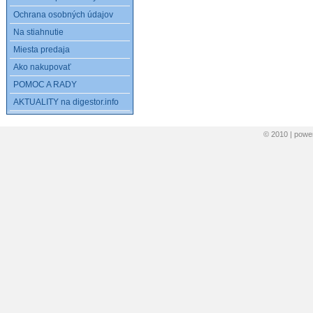
Ochrana osobných údajov
Na stiahnutie
Miesta predaja
Ako nakupovať
POMOC A RADY
AKTUALITY na digestor.info
© 2010 | pow