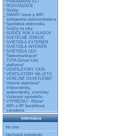
Príslušenstvo VZT
ROZVÁDZAČE
Služby
SMART home a WiFi
inteligentná elektroinštalácia
Spotrebná elektronika
Sušiče na ruky
SUŠIČE RÚK A VLASOV
SVETELNÉ ZDROJE
SVIETIDLÁ EXTERIÉR
SVIETIDLÁ INTERIÉR
SVIETIDLÁ LED
Telekomunikácie*
TUYA (Smart Life)
platforma*
VENTILÁTORY CATA
VENTILÁTORY NA LETO
VEREJNÉ OSVETLENIE*
Veterné elektrárne*
Videovrátniky,
audiovrátniky, zvončeky
Vstavané spotrebiče
VÝPREDAJ - Rôzne*
WiFi a RF bezdrôtové
zariadenia
Informácie
Kto sme
Obchodné podmienky