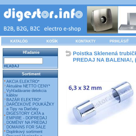
KATALÓG
KOŠÍK
KONTAKTY
PRIHLÁSIŤ
Hľadanie
Poistka Sklenená trubi
PREDAJ NA BALENIA!, (
HĽADAJ
Sortiment
AKCIA ELEKTRO*
Aktuálne NETTO CENY*
Vyhľadávanie detekcia
káblov
BAZÁR ELEKTRO*
DARČEKOVÉ POUKÁŽKY
a Tipy na Darčeky
DIGESTORY CATA a
EMPIRE - DOPREDAJ
DOMÉNY NA PREDAJ
DOMAINS FOR SALE
Doplnkový sortiment