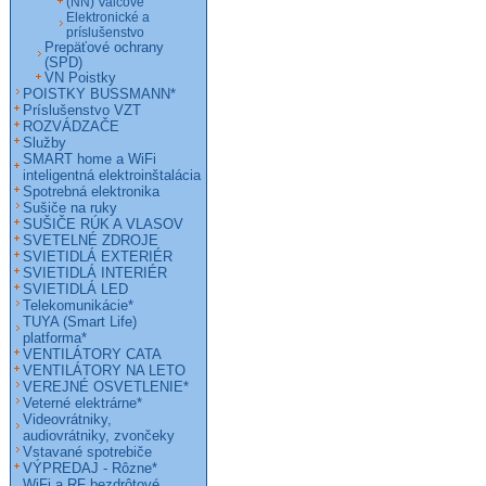
(NN) Valcové
Elektronické a
príslušenstvo
Prepäťové ochrany
(SPD)
VN Poistky
POISTKY BUSSMANN*
Príslušenstvo VZT
ROZVÁDZAČE
Služby
SMART home a WiFi
inteligentná elektroinštalácia
Spotrebná elektronika
Sušiče na ruky
SUŠIČE RÚK A VLASOV
SVETELNÉ ZDROJE
SVIETIDLÁ EXTERIÉR
SVIETIDLÁ INTERIÉR
SVIETIDLÁ LED
Telekomunikácie*
TUYA (Smart Life)
platforma*
VENTILÁTORY CATA
VENTILÁTORY NA LETO
VEREJNÉ OSVETLENIE*
Veterné elektrárne*
Videovrátniky,
audiovrátniky, zvončeky
Vstavané spotrebiče
VÝPREDAJ - Rôzne*
WiFi a RF bezdrôtové