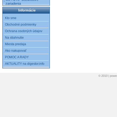
zariadenia
Informácie
Kto sme
Obchodné podmienky
Ochrana osobných údajov
Na stiahnutie
Miesta predaja
Ako nakupovať
POMOC A RADY
AKTUALITY na digestor.info
© 2010 | pow