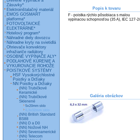
Drevené Vypínače a
Zásuvky*
Popis k tovaru
Elektroinštalačný materiál
EMOS GOSMART
F - poistka rýchlo pôsobiaca s malou 
platforma*
FOTOVOLTAICKÉ
ELEKTRÁRNE*
Hotelový program*
Náhradné diely dovozcu
Náhradne kryty na svietidlá
Ohrievače konvektory
infražiariče radiátory
OSOBNÉ VYPÍNAČE ALY*
PODLAHOVÉ KÚRENIE A
VYKUROVACIE ROHOŽE
POISTKOVÉ SYSTÉMY
HSF Vysokorýchlostné
Poistky a Držiaky
NN Poistky a Držiaky
(NN) Trubičkové
Keramické
Galéria obrázkov
(NN) Trubičkové
Sklenené
5x20mm sklo
6,3x32mm sklo
(NN) British Standard
BS88
(NN) D a D0
(NN) Nožové NH
(NN) Severoamerické
(NN) Telecom