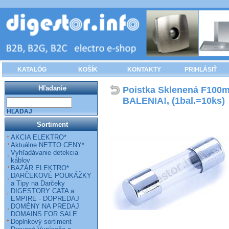
KATALÓG
KOŠÍK
KONTAKTY
PRIHLÁSIŤ
Hľadanie
Poistka Sklenená F100
BALENIA!, (1bal.=10ks)
HĽADAJ
Sortiment
AKCIA ELEKTRO*
Aktuálne NETTO CENY*
Vyhľadávanie detekcia
káblov
BAZÁR ELEKTRO*
DARČEKOVÉ POUKÁŽKY
a Tipy na Darčeky
DIGESTORY CATA a
EMPIRE - DOPREDAJ
DOMÉNY NA PREDAJ
DOMAINS FOR SALE
Doplnkový sortiment