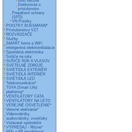
(NN) Valcové
Elektronické a
príslušenstvo
Prepäťové ochrany
(SPD)
VN Poistky
POISTKY BUSSMANN*
Príslušenstvo VZT
ROZVÁDZAČE
Služby
SMART home a WiFi
inteligentná elektroinštalácia
Spotrebná elektronika
Sušiče na ruky
SUŠIČE RÚK A VLASOV
SVETELNÉ ZDROJE
SVIETIDLÁ EXTERIÉR
SVIETIDLÁ INTERIÉR
SVIETIDLÁ LED
Telekomunikácie*
TUYA (Smart Life)
platforma*
VENTILÁTORY CATA
VENTILÁTORY NA LETO
VEREJNÉ OSVETLENIE*
Veterné elektrárne*
Videovrátniky,
audiovrátniky, zvončeky
Vstavané spotrebiče
VÝPREDAJ - Rôzne*
WiFi a RF bezdrôtové