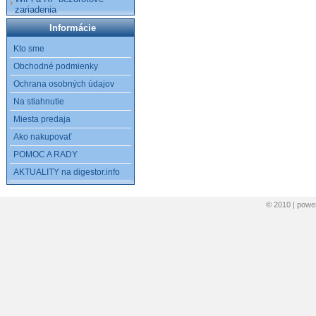
zariadenia
Informácie
Kto sme
Obchodné podmienky
Ochrana osobných údajov
Na stiahnutie
Miesta predaja
Ako nakupovať
POMOC A RADY
AKTUALITY na digestor.info
© 2010 | pow