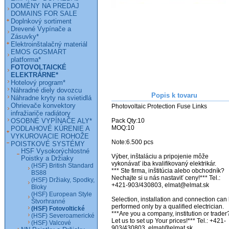
DOMÉNY NA PREDAJ
DOMAINS FOR SALE
Doplnkový sortiment
Drevené Vypínače a
Zásuvky*
Elektroinštalačný materiál
EMOS GOSMART
platforma*
FOTOVOLTAICKÉ
ELEKTRÁRNE*
Hotelový program*
Náhradné diely dovozcu
Popis k tovaru
Náhradne kryty na svietidlá
Ohrievače konvektory
Photovoltaic Protection Fuse Links

infražiariče radiátory
OSOBNÉ VYPÍNAČE ALY*
Pack Qty:10

MOQ:10

PODLAHOVÉ KÚRENIE A
VYKUROVACIE ROHOŽE
Note:6.500 pcs

POISTKOVÉ SYSTÉMY
HSF Vysokorýchlostné
Výber, inštaláciu a pripojenie môže 
Poistky a Držiaky
vykonávať iba kvalifikovaný elektrikár.

(HSF) British Standard
*** Ste firma, inštitúcia alebo obchodník? 
BS88
Nechajte si u nás nastaviť ceny!*** Tel.: 
(HSF) Držiaky, Spodky,
+421-903/430803, elmat@elmat.sk 

Bloky
(HSF) European Style
Selection, installation and connection can 
Štvorhranné
performed only by a qualified electrician.

(HSF) Fotovoltické
***Are you a company, institution or trader?
(HSF) Severoamerické
Let us to set up Your prices!*** Tel.: +421-
(HSF) Valcové
903/430803, elmat@elmat.sk