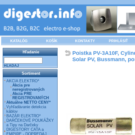
KATALÓG
KOŠÍK
KONTAKTY
PRIHLÁSIŤ
Hľadanie
Poistka PV-3A10F, Cylind
Solar PV, Bussmann, po
HĽADAJ
Sortiment
AKCIA ELEKTRO*
Akcia pre
neregistrovaných
Akcia PRE
REGISTROVANÝCH
Aktuálne NETTO CENY*
Vyhľadávanie detekcia
káblov
BAZÁR ELEKTRO*
DARČEKOVÉ POUKÁŽKY
a Tipy na Darčeky
DIGESTORY CATA a
EMPIRE - DOPREDAJ