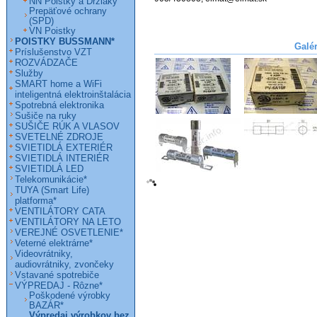
NN Poistky a Držiaky
Prepäťové ochrany
(SPD)
VN Poistky
POISTKY BUSSMANN*
Galé
Príslušenstvo VZT
ROZVÁDZAČE
Služby
SMART home a WiFi
inteligentná elektroinštalácia
Spotrebná elektronika
Sušiče na ruky
SUŠIČE RÚK A VLASOV
SVETELNÉ ZDROJE
SVIETIDLÁ EXTERIÉR
SVIETIDLÁ INTERIÉR
SVIETIDLÁ LED
Telekomunikácie*
TUYA (Smart Life)
platforma*
VENTILÁTORY CATA
VENTILÁTORY NA LETO
VEREJNÉ OSVETLENIE*
Veterné elektrárne*
Videovrátniky,
audiovrátniky, zvončeky
Vstavané spotrebiče
VÝPREDAJ - Rôzne*
Poškodené výrobky
BAZÁR*
Výpredaj výrobkov bez