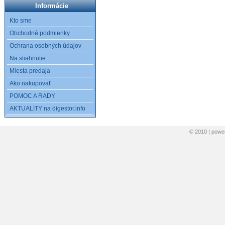
Informácie
Kto sme
Obchodné podmienky
Ochrana osobných údajov
Na stiahnutie
Miesta predaja
Ako nakupovať
POMOC A RADY
AKTUALITY na digestor.info
© 2010 | pow