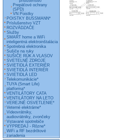
príslušenstvo
Prepäťové ochrany
(SPD)
VN Poistky
POISTKY BUSSMANN*
Príslušenstvo VZT
ROZVÁDZAČE
Služby
SMART home a WiFi
inteligentná elektroinštalácia
Spotrebná elektronika
Sušiče na ruky
SUŠIČE RÚK A VLASOV
SVETELNÉ ZDROJE
SVIETIDLÁ EXTERIÉR
SVIETIDLÁ INTERIÉR
SVIETIDLÁ LED
Telekomunikácie*
TUYA (Smart Life)
platforma*
VENTILÁTORY CATA
VENTILÁTORY NA LETO
VEREJNÉ OSVETLENIE*
Veterné elektrárne*
Videovrátniky,
audiovrátniky, zvončeky
Vstavané spotrebiče
VÝPREDAJ - Rôzne*
WiFi a RF bezdrôtové
zariadenia