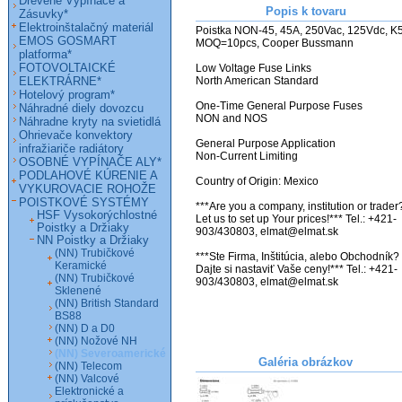
Drevené Vypínače a
Popis k tovaru
Zásuvky*
Elektroinštalačný materiál
Poistka NON-45, 45A, 250Vac, 125Vdc, K5,
EMOS GOSMART
MOQ=10pcs, Cooper Bussmann                                                     

platforma*
FOTOVOLTAICKÉ
Low Voltage Fuse Links

ELEKTRÁRNE*
North American Standard

Hotelový program*
One-Time General Purpose Fuses

Náhradné diely dovozcu
NON and NOS

Náhradne kryty na svietidlá
Ohrievače konvektory
General Purpose Application

infražiariče radiátory
Non-Current Limiting

OSOBNÉ VYPÍNAČE ALY*
PODLAHOVÉ KÚRENIE A
Country of Origin: Mexico

VYKUROVACIE ROHOŽE
POISTKOVÉ SYSTÉMY
***Are you a company, institution or trader?
HSF Vysokorýchlostné
Let us to set up Your prices!*** Tel.: +421-
Poistky a Držiaky
903/430803, elmat@elmat.sk 

NN Poistky a Držiaky
(NN) Trubičkové
***Ste Firma, Inštitúcia, alebo Obchodník? 
Keramické
Dajte si nastaviť Vaše ceny!*** Tel.: +421-
(NN) Trubičkové
903/430803, elmat@elmat.sk

Sklenené
(NN) British Standard
BS88
(NN) D a D0
(NN) Nožové NH
(NN) Severoamerické
Galéria obrázkov
(NN) Telecom
(NN) Valcové
Elektronické a