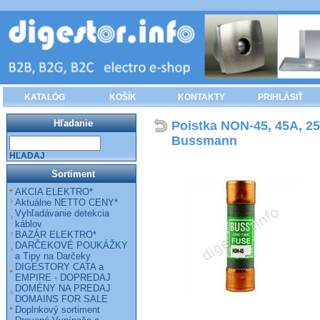
KATALÓG
KOŠÍK
KONTAKTY
PRIHLÁSIŤ
Hľadanie
Poistka NON-45, 45A, 2
Bussmann
HĽADAJ
Sortiment
AKCIA ELEKTRO*
Aktuálne NETTO CENY*
Vyhľadávanie detekcia
káblov
BAZÁR ELEKTRO*
DARČEKOVÉ POUKÁŽKY
a Tipy na Darčeky
DIGESTORY CATA a
EMPIRE - DOPREDAJ
DOMÉNY NA PREDAJ
DOMAINS FOR SALE
Doplnkový sortiment