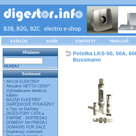
KATALÓG
KOŠÍK
KONTAKTY
PRIHLÁSIŤ
Hľadanie
Poistka LKS-50, 50A, 60
Bussmann
HĽADAJ
Sortiment
AKCIA ELEKTRO*
Aktuálne NETTO CENY*
Vyhľadávanie detekcia
káblov
BAZÁR ELEKTRO*
DARČEKOVÉ POUKÁŽKY
a Tipy na Darčeky
DIGESTORY CATA a
EMPIRE - DOPREDAJ
DOMÉNY NA PREDAJ
DOMAINS FOR SALE
Doplnkový sortiment