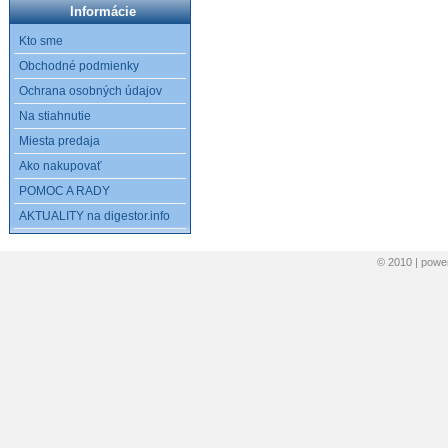
Informácie
Kto sme
Obchodné podmienky
Ochrana osobných údajov
Na stiahnutie
Miesta predaja
Ako nakupovať
POMOC A RADY
AKTUALITY na digestor.info
© 2010 | pow