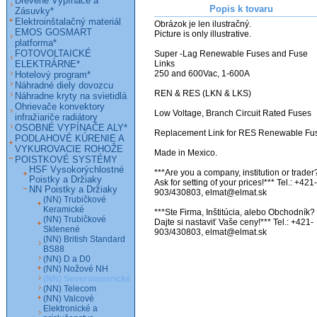
Drevené Vypínače a
Popis k tovaru
Zásuvky*
Elektroinštalačný materiál
Obrázok je len ilustračný.

EMOS GOSMART
Picture is only illustrative.

platforma*
FOTOVOLTAICKÉ
Super -Lag Renewable Fuses and Fuse 
ELEKTRÁRNE*
Links

250 and 600Vac, 1-600A

Hotelový program*
Náhradné diely dovozcu
REN & RES (LKN & LKS)

Náhradne kryty na svietidlá
Ohrievače konvektory
Low Voltage, Branch Circuit Rated Fuses

infražiariče radiátory
OSOBNÉ VYPÍNAČE ALY*
Replacement Link for RES Renewable Fus
PODLAHOVÉ KÚRENIE A
VYKUROVACIE ROHOŽE
Made in Mexico.

POISTKOVÉ SYSTÉMY
HSF Vysokorýchlostné
***Are you a company, institution or trader?
Poistky a Držiaky
Ask for setting of your prices!*** Tel.: +421-
NN Poistky a Držiaky
903/430803, elmat@elmat.sk 

(NN) Trubičkové
Keramické
***Ste Firma, Inštitúcia, alebo Obchodník? 
(NN) Trubičkové
Dajte si nastaviť Vaše ceny!*** Tel.: +421-
Sklenené
(NN) British Standard
BS88
(NN) D a D0
(NN) Nožové NH
(NN) Severoamerické
(NN) Telecom
(NN) Valcové
Elektronické a