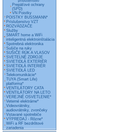
príslušenstvo
Prepäťové ochrany
(SPD)
VN Poistky
POISTKY BUSSMANN*
Príslušenstvo VZT
ROZVÁDZAČE
Služby
SMART home a WiFi
inteligentná elektroinštalácia
Spotrebná elektronika
Sušiče na ruky
SUŠIČE RÚK A VLASOV
SVETELNÉ ZDROJE
SVIETIDLÁ EXTERIÉR
SVIETIDLÁ INTERIÉR
SVIETIDLÁ LED
Telekomunikácie*
TUYA (Smart Life)
platforma*
VENTILÁTORY CATA
VENTILÁTORY NA LETO
VEREJNÉ OSVETLENIE*
Veterné elektrárne*
Videovrátniky,
audiovrátniky, zvončeky
Vstavané spotrebiče
VÝPREDAJ - Rôzne*
WiFi a RF bezdrôtové
zariadenia