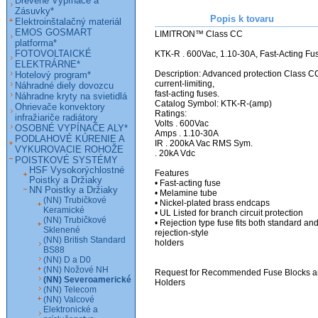
Drevené Vypínače a
Zásuvky*
Popis k tovaru
Elektroinštalačný materiál
EMOS GOSMART
LIMITRON™ Class CC

platforma*
FOTOVOLTAICKÉ
KTK-R . 600Vac, 1.10-30A, Fast-Acting Fus
ELEKTRÁRNE*
Description: Advanced protection Class CC
Hotelový program*
current-limiting,

Náhradné diely dovozcu
fast-acting fuses.

Náhradne kryty na svietidlá
Catalog Symbol: KTK-R-(amp)

Ohrievače konvektory
Ratings:

infražiariče radiátory
Volts . 600Vac

OSOBNÉ VYPÍNAČE ALY*
Amps . 1.10-30A

PODLAHOVÉ KÚRENIE A
IR . 200kA Vac RMS Sym.

VYKUROVACIE ROHOŽE
. 20kA Vdc

POISTKOVÉ SYSTÉMY
HSF Vysokorýchlostné
Features

Poistky a Držiaky
• Fast-acting fuse

NN Poistky a Držiaky
• Melamine tube

(NN) Trubičkové
• Nickel-plated brass endcaps

Keramické
• UL Listed for branch circuit protection

(NN) Trubičkové
• Rejection type fuse fits both standard and
Sklenené
rejection-style

(NN) British Standard
holders

BS88
(NN) D a D0
(NN) Nožové NH
Request for Recommended Fuse Blocks a
(NN) Severoamerické
Holders
(NN) Telecom
(NN) Valcové
Elektronické a