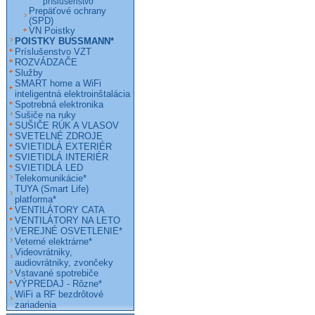
príslušenstvo
Prepäťové ochrany
(SPD)
VN Poistky
POISTKY BUSSMANN*
Príslušenstvo VZT
ROZVÁDZAČE
Služby
SMART home a WiFi
inteligentná elektroinštalácia
Spotrebná elektronika
Sušiče na ruky
SUŠIČE RÚK A VLASOV
SVETELNÉ ZDROJE
SVIETIDLÁ EXTERIÉR
SVIETIDLÁ INTERIÉR
SVIETIDLÁ LED
Telekomunikácie*
TUYA (Smart Life)
platforma*
VENTILÁTORY CATA
VENTILÁTORY NA LETO
VEREJNÉ OSVETLENIE*
Veterné elektrárne*
Videovrátniky,
audiovrátniky, zvončeky
Vstavané spotrebiče
VÝPREDAJ - Rôzne*
WiFi a RF bezdrôtové
zariadenia