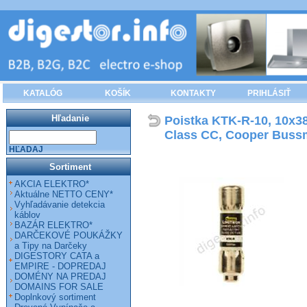
KATALÓG
KOŠÍK
KONTAKTY
PRIHLÁSIŤ
Hľadanie
Poistka KTK-R-10, 10x3
Class CC, Cooper Bus
HĽADAJ
Sortiment
AKCIA ELEKTRO*
Aktuálne NETTO CENY*
Vyhľadávanie detekcia
káblov
BAZÁR ELEKTRO*
DARČEKOVÉ POUKÁŽKY
a Tipy na Darčeky
DIGESTORY CATA a
EMPIRE - DOPREDAJ
DOMÉNY NA PREDAJ
DOMAINS FOR SALE
Doplnkový sortiment