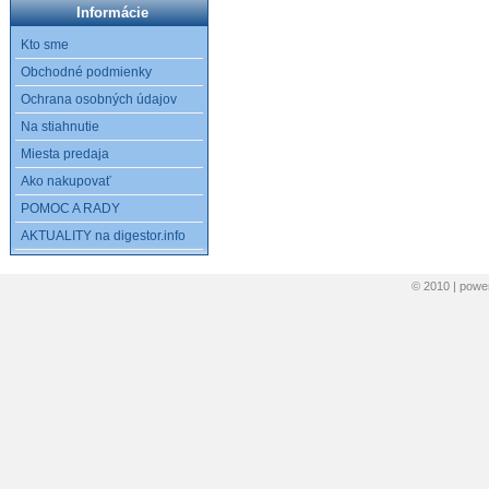
Informácie
Kto sme
Obchodné podmienky
Ochrana osobných údajov
Na stiahnutie
Miesta predaja
Ako nakupovať
POMOC A RADY
AKTUALITY na digestor.info
© 2010 | pow