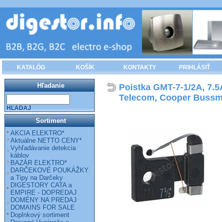
KATALÓG
KOŠÍK
KONTAKTY
PRIHLÁSIŤ
Hľadanie
Poistka GMT-7-1/2A, 7.5
Telecom, Cooper Buss
HĽADAJ
Sortiment
AKCIA ELEKTRO*
Aktuálne NETTO CENY*
Vyhľadávanie detekcia
káblov
BAZÁR ELEKTRO*
DARČEKOVÉ POUKÁŽKY
a Tipy na Darčeky
DIGESTORY CATA a
EMPIRE - DOPREDAJ
DOMÉNY NA PREDAJ
DOMAINS FOR SALE
Doplnkový sortiment