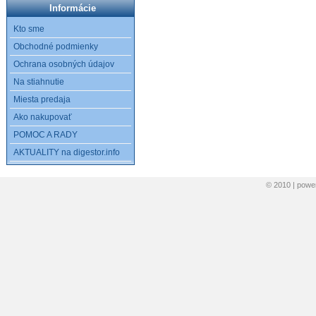
Informácie
Kto sme
Obchodné podmienky
Ochrana osobných údajov
Na stiahnutie
Miesta predaja
Ako nakupovať
POMOC A RADY
AKTUALITY na digestor.info
© 2010 | pow