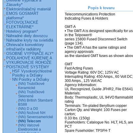
Drevené Vypínače a
Zásuvky*
Popis k tovaru
Elektroinštalačný materiál
EMOS GOSMART
Telecommunications Protection

platforma*
Indicating Fuses & Holders

FOTOVOLTAICKÉ
ELEKTRÁRNE*
GMT-A

• The GMT-A is designed specifically for us
Hotelový program*
in the Telpower®

Náhradné diely dovozcu
series 15800 Fused Disconnect Switch 
Náhradne kryty na svietidlá
(page 134).

Ohrievače konvektory
• The GMT-A has the same ratings and 
infražiariče radiátory
agency approvals

OSOBNÉ VYPÍNAČE ALY*
as the standard GMT fuses as shown above
PODLAHOVÉ KÚRENIE A
VYKUROVACIE ROHOŽE
GMT

POISTKOVÉ SYSTÉMY
Fast Acting Fuses

HSF Vysokorýchlostné
Voltage Rating: 60V DC; 125V AC

Poistky a Držiaky
Interrupting Rating: 450 Amps., 60 Volt DC;
NN Poistky a Držiaky
300 Amps., 125 Volt AC

(NN) Trubičkové
Agency Information:

Keramické
UL Recognized, Guide JFHR2, File E5641
(NN) Trubičkové
Materials:

Sklenené
Body: Thermoplastic, UL 94VO flammability
(NN) British Standard
rating

BS88
Terminals: Tin-plated Beryllium copper

(NN) D a D0
Carton Qty. and Weight: 100 Fuses per 
(NN) Nožové NH
carton;

(NN) Severoamerické
0.33 lbs. (150g)

(NN) Telecom
Fuseholders: Catalogue No. HLT, HLS, and
(NN) Valcové
PCT

Elektronické a
Spare Fuseholder: TPSFH-T