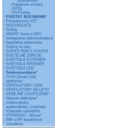
príslušenstvo
Prepäťové ochrany
(SPD)
VN Poistky
POISTKY BUSSMANN*
Príslušenstvo VZT
ROZVÁDZAČE
Služby
SMART home a WiFi
inteligentná elektroinštalácia
Spotrebná elektronika
Sušiče na ruky
SUŠIČE RÚK A VLASOV
SVETELNÉ ZDROJE
SVIETIDLÁ EXTERIÉR
SVIETIDLÁ INTERIÉR
SVIETIDLÁ LED
Telekomunikácie*
TUYA (Smart Life)
platforma*
VENTILÁTORY CATA
VENTILÁTORY NA LETO
VEREJNÉ OSVETLENIE*
Veterné elektrárne*
Videovrátniky,
audiovrátniky, zvončeky
Vstavané spotrebiče
VÝPREDAJ - Rôzne*
WiFi a RF bezdrôtové
zariadenia