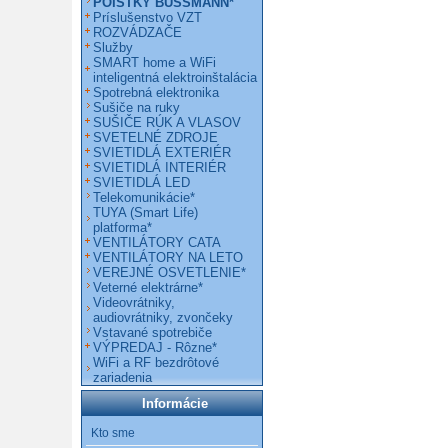
POISTKY BUSSMANN*
Príslušenstvo VZT
ROZVÁDZAČE
Služby
SMART home a WiFi
inteligentná elektroinštalácia
Spotrebná elektronika
Sušiče na ruky
SUŠIČE RÚK A VLASOV
SVETELNÉ ZDROJE
SVIETIDLÁ EXTERIÉR
SVIETIDLÁ INTERIÉR
SVIETIDLÁ LED
Telekomunikácie*
TUYA (Smart Life)
platforma*
VENTILÁTORY CATA
VENTILÁTORY NA LETO
VEREJNÉ OSVETLENIE*
Veterné elektrárne*
Videovrátniky,
audiovrátniky, zvončeky
Vstavané spotrebiče
VÝPREDAJ - Rôzne*
WiFi a RF bezdrôtové
zariadenia
Informácie
Kto sme