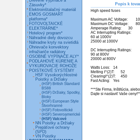
Drevené Vypínače a
Popis k tova
Zásuvky*
Elektroinštalačný materiál
High speed fuses

EMOS GOSMART
platforma*
Maximum AC Voltage:  	1000

FOTOVOLTAICKÉ
Maximum DC Voltage: 	800

ELEKTRÁRNE*
Amperage Rating: 	30

AC Interrupting Ratings: 	

Hotelový program*
60 at 1000V

Náhradné diely dovozcu
25000 at 1000V

Náhradne kryty na svietidlá
Ohrievače konvektory
DC Interrupting Ratings: 	

infražiariče radiátory
90 at 800V

OSOBNÉ VYPÍNAČE ALY*
20000 at 800V

PODLAHOVÉ KÚRENIE A
VYKUROVACIE ROHOŽE
Watts Loss: 	14

POISTKOVÉ SYSTÉMY
Melting I^(2)T: 	52

HSF Vysokorýchlostné
ClearingI^(2)T: 	450

Poistky a Držiaky
Fast Acting: 	Yes

(HSF) British Standard
BS88
***Ste Firma, Inštitúcia, ale
(HSF) Držiaky, Spodky,
Dajte si nastaviť Vaše ceny!*
Bloky
(HSF) European Style
Štvorhranné
(HSF) Fotovoltické
(HSF) Severoamerické
(HSF) Valcové
NN Poistky a Držiaky
Prepäťové ochrany
(SPD)
VN Poistky