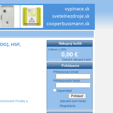
Nákupný košík
OG), HSF,
Celkom s DPH
0,00 €
Zobraziť nákupný košík
Prihlásenie
Prihlasovací email
Prihlasovacie heslo
Zapamätať
Zabudol som heslo
ýchlostné Poistky a
Registrácia