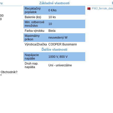
ru
Základné vlastnosti
Recyklačný
FWJ_ferrule_dat
0 €/ks
poplatok
Balenie (ks)
10 ks
Min. odberové
10
množstvo
Farba výrobku
Biela
Maximálny
neuvedený W
príkon
Výrobca/Značka
COOPER Bussmann
Ďalšie vlastnosti
Napájacie
1000 V
,
800 V
napätie
Druh nap.
Uni - univerzálne
napätia
bo Obchodník? 
**