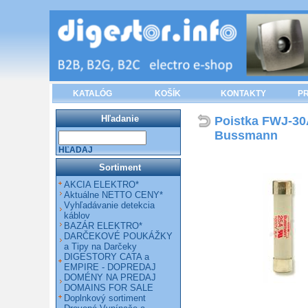
KATALÓG
KOŠÍK
KONTAKTY
PR
Hľadanie
Poistka FWJ-30
Bussmann
HĽADAJ
Sortiment
AKCIA ELEKTRO*
Aktuálne NETTO CENY*
Vyhľadávanie detekcia
káblov
BAZÁR ELEKTRO*
DARČEKOVÉ POUKÁŽKY
a Tipy na Darčeky
DIGESTORY CATA a
EMPIRE - DOPREDAJ
DOMÉNY NA PREDAJ
DOMAINS FOR SALE
Doplnkový sortiment