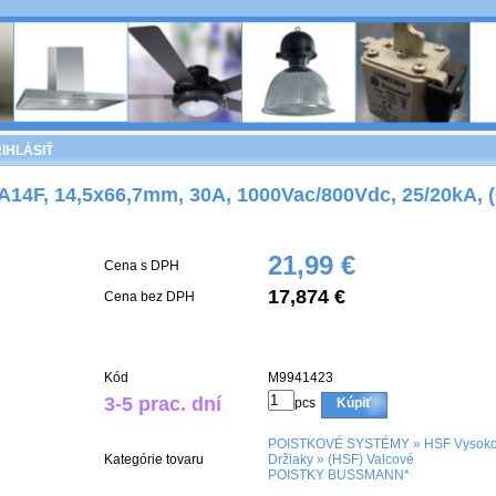
IHLÁSIŤ
A14F, 14,5x66,7mm, 30A, 1000Vac/800Vdc, 25/20kA, (
21,99 €
Cena s DPH
17,874 €
Cena bez DPH
Kód
M9941423
3-5 prac. dní
pcs
Kúpiť
POISTKOVÉ SYSTÉMY
»
HSF Vysokor
Kategórie tovaru
Držiaky
»
(HSF) Valcové
POISTKY BUSSMANN*