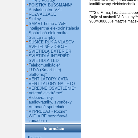
VN Poistky
kvalifikovaný elektrotechnik.

POISTKY BUSSMANN*
Príslušenstvo VZT
***Ste Firma, Inštitúcia, ale
ROZVÁDZAČE
Dajte si nastaviť Vaše ceny!*
Služby
903/430803, elmat@elmat.s
SMART home a WiFi
inteligentná elektroinštalácia
Spotrebná elektronika
Sušiče na ruky
SUŠIČE RÚK A VLASOV
SVETELNÉ ZDROJE
SVIETIDLÁ EXTERIÉR
SVIETIDLÁ INTERIÉR
SVIETIDLÁ LED
Telekomunikácie*
TUYA (Smart Life)
platforma*
VENTILÁTORY CATA
VENTILÁTORY NA LETO
VEREJNÉ OSVETLENIE*
Veterné elektrárne*
Videovrátniky,
audiovrátniky, zvončeky
Vstavané spotrebiče
VÝPREDAJ - Rôzne*
WiFi a RF bezdrôtové
zariadenia
Informácie
Kto sme