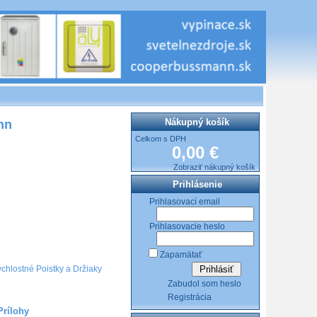
Nákupný košík
nn
Celkom s DPH
0,00 €
Zobraziť nákupný košík
Prihlásenie
Prihlasovací email
Prihlasovacie heslo
Zapamätať
hlostné Poistky a Držiaky
Zabudol som heslo
Registrácia
Prílohy