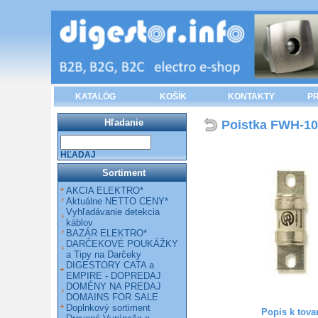
KATALÓG
KOŠÍK
KONTAKTY
PR
Hľadanie
Poistka FWH-10
HĽADAJ
Sortiment
AKCIA ELEKTRO*
Aktuálne NETTO CENY*
Vyhľadávanie detekcia
káblov
BAZÁR ELEKTRO*
DARČEKOVÉ POUKÁŽKY
a Tipy na Darčeky
DIGESTORY CATA a
EMPIRE - DOPREDAJ
DOMÉNY NA PREDAJ
DOMAINS FOR SALE
Doplnkový sortiment
Popis k tova