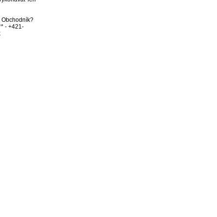
bo Obchodník? 
** - +421-
k