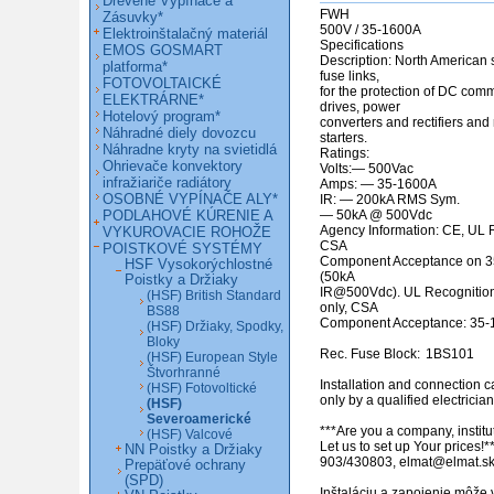
Drevené Vypínače a
FWH

Zásuvky*
500V / 35-1600A

Elektroinštalačný materiál
Specifications

EMOS GOSMART
Description: North American s
platforma*
fuse links,

FOTOVOLTAICKÉ
for the protection of DC com
ELEKTRÁRNE*
drives, power

Hotelový program*
converters and rectifiers and
Náhradné diely dovozcu
starters.

Náhradne kryty na svietidlá
Ratings:

Ohrievače konvektory
Volts:— 500Vac

infražiariče radiátory
Amps: — 35-1600A

OSOBNÉ VYPÍNAČE ALY*
IR: — 200kA RMS Sym.

PODLAHOVÉ KÚRENIE A
— 50kA @ 500Vdc

Agency Information: CE, UL R
VYKUROVACIE ROHOŽE
CSA

POISTKOVÉ SYSTÉMY
Component Acceptance on 35
HSF Vysokorýchlostné
(50kA

Poistky a Držiaky
IR@500Vdc). UL Recognition
(HSF) British Standard
only, CSA

BS88
Component Acceptance: 35-1
(HSF) Držiaky, Spodky,
Bloky
Rec. Fuse Block: 	1BS101

(HSF) European Style
Štvorhranné
Installation and connection c
(HSF) Fotovoltické
only by a qualified electrician.
(HSF)
Severoamerické
***Are you a company, institut
(HSF) Valcové
Let us to set up Your prices!**
NN Poistky a Držiaky
903/430803, elmat@elmat.sk 
Prepäťové ochrany
(SPD)
Inštaláciu a zapojenie môže 