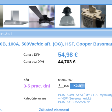
IHLÁSIŤ
0B, 100A, 500Vac/dc aR, (OG), HSF, Cooper Bussma
54,98 €
Cena s DPH
44,703 €
Cena bez DPH
Kód
M9942257
3-5 prac. dní
pcs
Kúpiť
POISTKOVÉ SYSTÉMY
»
HSF Vysokorýc
Kategórie tovaru
»
(HSF) Severoamerické
POISTKY BUSSMANN*
ru
Základné vlastnosti