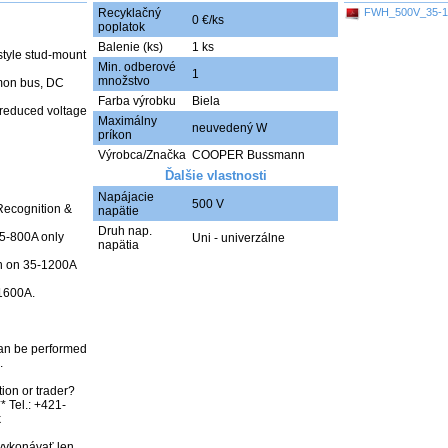
Recyklačný
FWH_500V_35-16
0 €/ks
poplatok
Balenie (ks)
1 ks
tyle stud-mount 
Min. odberové
1
množstvo
mon bus, DC 
Farba výrobku
Biela
 reduced voltage 
Maximálny
neuvedený W
príkon
Výrobca/Značka
COOPER Bussmann
Ďalšie vlastnosti
Napájacie
500 V
ecognition & 
napätie
Druh nap.
-800A only 
Uni - univerzálne
napätia
 on 35-1200A 
600A.

an be performed 


ion or trader? 
* Tel.: +421-


vykonávať len 