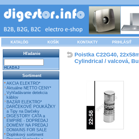
KATALÓG
KOŠÍK
KONTAKTY
PRIHLÁSIŤ
Hľadanie
Poistka C22G40, 22x58m
Cylindrical / valcová, 
HĽADAJ
Sortiment
AKCIA ELEKTRO*
Aktuálne NETTO CENY*
Vyhľadávanie detekcia
káblov
BAZÁR ELEKTRO*
DARČEKOVÉ POUKÁŽKY
a Tipy na Darčeky
DIGESTORY CATA a
EMPIRE - DOPREDAJ
DOMÉNY NA PREDAJ
DOMAINS FOR SALE
Doplnkový sortiment