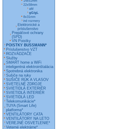
14x51mm
22x58mm
aM
gG/gL
8x31mm
iné rozmery
Elektronické a
príslušenstvo
Prepäťové ochrany
(SPD)
VN Poistky
POISTKY BUSSMANN*
Príslušenstvo VZT
ROZVÁDZAČE
Služby
SMART home a WiFi
inteligentná elektroinštalácia
Spotrebná elektronika
Sušiče na ruky
SUŠIČE RÚK A VLASOV
SVETELNÉ ZDROJE
SVIETIDLÁ EXTERIÉR
SVIETIDLÁ INTERIÉR
SVIETIDLÁ LED
Telekomunikácie*
TUYA (Smart Life)
platforma*
VENTILÁTORY CATA
VENTILÁTORY NA LETO
VEREJNÉ OSVETLENIE*
Veterné elektrárne*