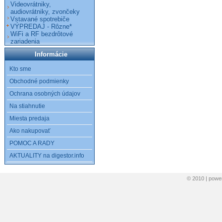
Videovrátniky,
audiovrátniky, zvončeky
Vstavané spotrebiče
VÝPREDAJ - Rôzne*
WiFi a RF bezdrôtové
zariadenia
Informácie
Kto sme
Obchodné podmienky
Ochrana osobných údajov
Na stiahnutie
Miesta predaja
Ako nakupovať
POMOC A RADY
AKTUALITY na digestor.info
© 2010 | pow