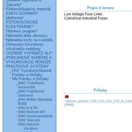
Drevené Vypínače a
Zásuvky*
Popis k tovaru
Elektroinštalačný materiál
EMOS GOSMART
Low Voltage Fuse Links

platforma*
Cylindrical Industrial Fuses
FOTOVOLTAICKÉ
ELEKTRÁRNE*
Hotelový program*
Náhradné diely dovozcu
Náhradne kryty na svietidlá
Ohrievače konvektory
infražiariče radiátory
OSOBNÉ VYPÍNAČE ALY*
PODLAHOVÉ KÚRENIE A
VYKUROVACIE ROHOŽE
POISTKOVÉ SYSTÉMY
HSF Vysokorýchlostné
Poistky a Držiaky
NN Poistky a Držiaky
(NN) Trubičkové
Keramické
Prílohy
(NN) Trubičkové
Sklenené
(NN) British Standard
Valcove_poistky_C08_C10_C14_C22_G_cylindr
BS88
(89kB)
(NN) D a D0
(NN) Nožové NH
(NN) Severoamerické
(NN) Telecom
(NN) Valcové
10x38mm