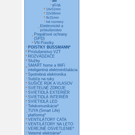
aM
gG/gL
14x51mm
22x58mm
8x31mm
iné rozmery
Elektronické a
príslušenstvo
Prepäťové ochrany
(SPD)
VN Poistky
POISTKY BUSSMANN*
Príslušenstvo VZT
ROZVÁDZAČE
Služby
SMART home a WiFi
inteligentná elektroinštalácia
Spotrebná elektronika
Sušiče na ruky
SUŠIČE RÚK A VLASOV
SVETELNÉ ZDROJE
SVIETIDLÁ EXTERIÉR
SVIETIDLÁ INTERIÉR
SVIETIDLÁ LED
Telekomunikácie*
TUYA (Smart Life)
platforma*
VENTILÁTORY CATA
VENTILÁTORY NA LETO
VEREJNÉ OSVETLENIE*
Veterné elektrárne*