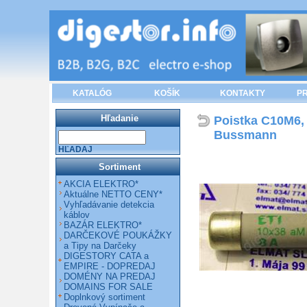
KATALÓG
KOŠÍK
KONTAKTY
PR
Hľadanie
Poistka C10M6, 
Bussmann
HĽADAJ
Sortiment
AKCIA ELEKTRO*
Aktuálne NETTO CENY*
Vyhľadávanie detekcia
káblov
BAZÁR ELEKTRO*
DARČEKOVÉ POUKÁŽKY
a Tipy na Darčeky
DIGESTORY CATA a
EMPIRE - DOPREDAJ
DOMÉNY NA PREDAJ
DOMAINS FOR SALE
Doplnkový sortiment