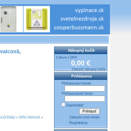
Nákupný košík
 valcová,
Celkom s DPH
0,00 €
Zobraziť nákupný košík
Prihlásenie
Prihlasovací email
Prihlasovacie heslo
Zapamätať
Zabudol som heslo
 a Držiaky
»
(NN) Valcové
»
Registrácia