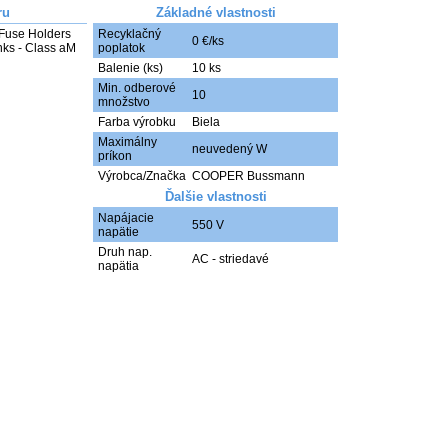
ru
Základné vlastnosti
Fuse Holders

Recyklačný
0 €/ks
nks - Class aM 
poplatok
Balenie (ks)
10 ks
Min. odberové
10
množstvo
Farba výrobku
Biela
Maximálny
neuvedený W
príkon
Výrobca/Značka
COOPER Bussmann
Ďalšie vlastnosti
Napájacie
550 V
napätie
Druh nap.
AC - striedavé
napätia