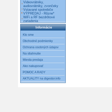
Videovrátniky,
audiovrátniky, zvončeky
Vstavané spotrebiče
VÝPREDAJ - Rôzne*
WiFi a RF bezdrôtové
zariadenia
Informácie
Kto sme
Obchodné podmienky
Ochrana osobných údajov
Na stiahnutie
Miesta predaja
Ako nakupovať
POMOC A RADY
AKTUALITY na digestor.info