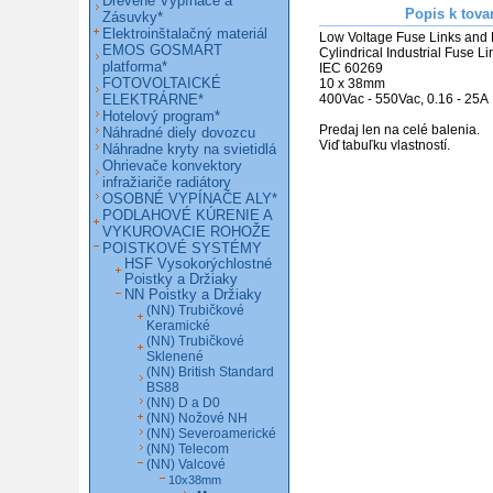
Drevené Vypínače a
Popis k tova
Zásuvky*
Elektroinštalačný materiál
Low Voltage Fuse Links and 
EMOS GOSMART
Cylindrical Industrial Fuse Li
platforma*
IEC 60269

FOTOVOLTAICKÉ
10 x 38mm

ELEKTRÁRNE*
400Vac - 550Vac, 0.16 - 25A

Hotelový program*
Predaj len na celé balenia.

Náhradné diely dovozcu
Náhradne kryty na svietidlá
Ohrievače konvektory
infražiariče radiátory
OSOBNÉ VYPÍNAČE ALY*
PODLAHOVÉ KÚRENIE A
VYKUROVACIE ROHOŽE
POISTKOVÉ SYSTÉMY
HSF Vysokorýchlostné
Poistky a Držiaky
NN Poistky a Držiaky
(NN) Trubičkové
Keramické
(NN) Trubičkové
Sklenené
(NN) British Standard
BS88
(NN) D a D0
(NN) Nožové NH
(NN) Severoamerické
(NN) Telecom
(NN) Valcové
10x38mm