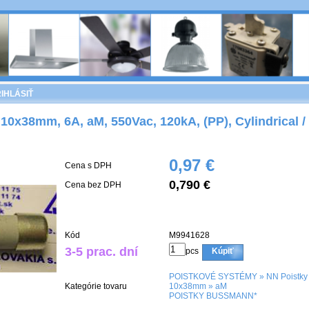
IHLÁSIŤ
10x38mm, 6A, aM, 550Vac, 120kA, (PP), Cylindrical /
0,97 €
Cena s DPH
0,790 €
Cena bez DPH
Kód
M9941628
3-5 prac. dní
pcs
Kúpiť
POISTKOVÉ SYSTÉMY
»
NN Poistky
Kategórie tovaru
10x38mm
»
aM
POISTKY BUSSMANN*