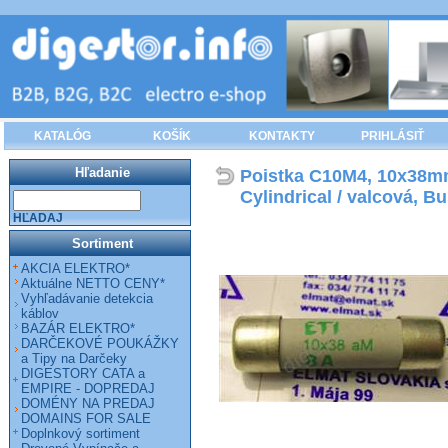
KATALÓG
KOŠÍK
KONTAKTY
PRIHLÁSIŤ
Hľadanie
Poistka C10M4, 10x38mm
Cylindrical / valcová, 
HĽADAJ
Sortiment
AKCIA ELEKTRO*
Aktuálne NETTO CENY*
Vyhľadávanie detekcia
káblov
BAZÁR ELEKTRO*
DARČEKOVÉ POUKÁŽKY
a Tipy na Darčeky
DIGESTORY CATA a
EMPIRE - DOPREDAJ
DOMÉNY NA PREDAJ
DOMAINS FOR SALE
Doplnkový sortiment