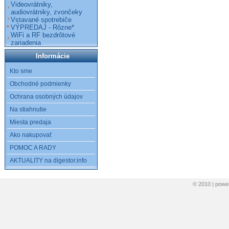
Videovrátniky,
audiovrátniky, zvončeky
Vstavané spotrebiče
VÝPREDAJ - Rôzne*
WiFi a RF bezdrôtové
zariadenia
Informácie
Kto sme
Obchodné podmienky
Ochrana osobných údajov
Na stiahnutie
Miesta predaja
Ako nakupovať
POMOC A RADY
AKTUALITY na digestor.info
© 2010 | pow