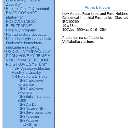
Drevené Vypínače a
Zásuvky*
Popis k tovaru
Elektroinštalačný materiál
EMOS GOSMART
Low Voltage Fuse Links and Fuse Holders

platforma*
Cylindrical Industrial Fuse Links - Class aM
FOTOVOLTAICKÉ
IEC 60269

ELEKTRÁRNE*
10 x 38mm

400Vac - 550Vac, 0.16 - 25A

Hotelový program*
Náhradné diely dovozcu
Predaj len na celé balenia.

Náhradne kryty na svietidlá
Ohrievače konvektory
infražiariče radiátory
OSOBNÉ VYPÍNAČE ALY*
PODLAHOVÉ KÚRENIE A
VYKUROVACIE ROHOŽE
POISTKOVÉ SYSTÉMY
HSF Vysokorýchlostné
Poistky a Držiaky
NN Poistky a Držiaky
(NN) Trubičkové
Keramické
(NN) Trubičkové
Sklenené
(NN) British Standard
BS88
(NN) D a D0
(NN) Nožové NH
(NN) Severoamerické
(NN) Telecom
(NN) Valcové
10x38mm