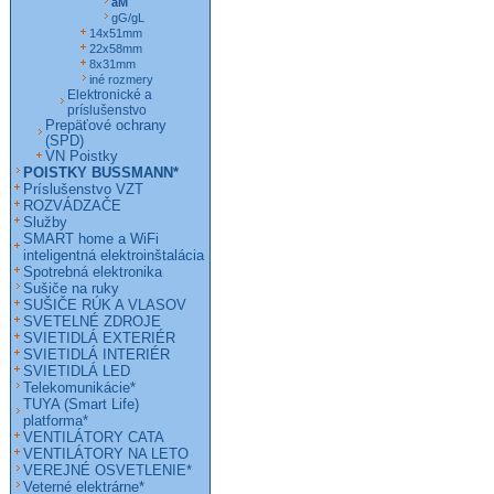
aM
gG/gL
14x51mm
22x58mm
8x31mm
iné rozmery
Elektronické a
príslušenstvo
Prepäťové ochrany
(SPD)
VN Poistky
POISTKY BUSSMANN*
Príslušenstvo VZT
ROZVÁDZAČE
Služby
SMART home a WiFi
inteligentná elektroinštalácia
Spotrebná elektronika
Sušiče na ruky
SUŠIČE RÚK A VLASOV
SVETELNÉ ZDROJE
SVIETIDLÁ EXTERIÉR
SVIETIDLÁ INTERIÉR
SVIETIDLÁ LED
Telekomunikácie*
TUYA (Smart Life)
platforma*
VENTILÁTORY CATA
VENTILÁTORY NA LETO
VEREJNÉ OSVETLENIE*
Veterné elektrárne*