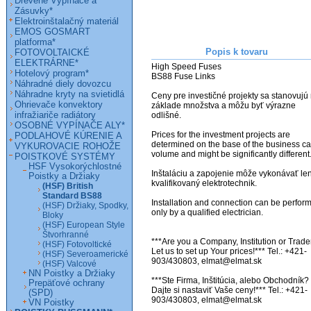
Drevené Vypínače a
Zásuvky*
Elektroinštalačný materiál
EMOS GOSMART
platforma*
Popis k tovaru
FOTOVOLTAICKÉ
ELEKTRÁRNE*
High Speed Fuses

Hotelový program*
BS88 Fuse Links

Náhradné diely dovozcu
Náhradne kryty na svietidlá
Ceny pre investičné projekty sa stanovujú 
Ohrievače konvektory
základe množstva a môžu byť výrazne 
infražiariče radiátory
odlišné. 

OSOBNÉ VYPÍNAČE ALY*
Prices for the investment projects are 
PODLAHOVÉ KÚRENIE A
determined on the base of the business ca
VYKUROVACIE ROHOŽE
volume and might be significantly different. 
POISTKOVÉ SYSTÉMY
HSF Vysokorýchlostné
Inštaláciu a zapojenie môže vykonávať len
Poistky a Držiaky
kvalifikovaný elektrotechnik.

(HSF) British
Standard BS88
Installation and connection can be perform
(HSF) Držiaky, Spodky,
only by a qualified electrician.

Bloky
(HSF) European Style
Štvorhranné
***Are you a Company, Institution or Trader
(HSF) Fotovoltické
Let us to set up Your prices!*** Tel.: +421-
(HSF) Severoamerické
903/430803, elmat@elmat.sk

(HSF) Valcové
NN Poistky a Držiaky
***Ste Firma, Inštitúcia, alebo Obchodník? 
Prepäťové ochrany
Dajte si nastaviť Vaše ceny!*** Tel.: +421-
(SPD)
VN Poistky