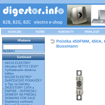
KATALÓG
KOŠÍK
KONTAKTY
PRIHLÁSIŤ
Hľadanie
Poistka 450FMM, 450A, 
Bussmann
HĽADAJ
Sortiment
AKCIA ELEKTRO*
Aktuálne NETTO CENY*
Vyhľadávanie detekcia
káblov
BAZÁR ELEKTRO*
DARČEKOVÉ POUKÁŽKY
a Tipy na Darčeky
DIGESTORY CATA a
EMPIRE - DOPREDAJ
DOMÉNY NA PREDAJ
DOMAINS FOR SALE
Doplnkový sortiment