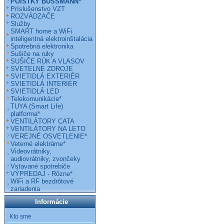
POISTKY BUSSMANN*
Príslušenstvo VZT
ROZVÁDZAČE
Služby
SMART home a WiFi
inteligentná elektroinštalácia
Spotrebná elektronika
Sušiče na ruky
SUŠIČE RÚK A VLASOV
SVETELNÉ ZDROJE
SVIETIDLÁ EXTERIÉR
SVIETIDLÁ INTERIÉR
SVIETIDLÁ LED
Telekomunikácie*
TUYA (Smart Life)
platforma*
VENTILÁTORY CATA
VENTILÁTORY NA LETO
VEREJNÉ OSVETLENIE*
Veterné elektrárne*
Videovrátniky,
audiovrátniky, zvončeky
Vstavané spotrebiče
VÝPREDAJ - Rôzne*
WiFi a RF bezdrôtové
zariadenia
Informácie
Kto sme