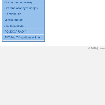
Obchodné podmienky
Ochrana osobných údajov
Na stiahnutie
Miesta predaja
Ako nakupovať
POMOC A RADY
AKTUALITY na digestor.info
© 2010 | pow