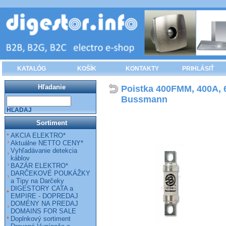
KATALÓG
KOŠÍK
KONTAKTY
PRIHLÁSIŤ
Hľadanie
Poistka 400FMM, 400A, 
Bussmann
HĽADAJ
Sortiment
AKCIA ELEKTRO*
Aktuálne NETTO CENY*
Vyhľadávanie detekcia
káblov
BAZÁR ELEKTRO*
DARČEKOVÉ POUKÁŽKY
a Tipy na Darčeky
DIGESTORY CATA a
EMPIRE - DOPREDAJ
DOMÉNY NA PREDAJ
DOMAINS FOR SALE
Doplnkový sortiment