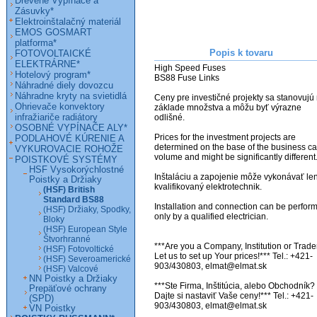
Drevené Vypínače a
Zásuvky*
Elektroinštalačný materiál
EMOS GOSMART
platforma*
Popis k tovaru
FOTOVOLTAICKÉ
ELEKTRÁRNE*
High Speed Fuses

Hotelový program*
BS88 Fuse Links

Náhradné diely dovozcu
Náhradne kryty na svietidlá
Ceny pre investičné projekty sa stanovujú 
Ohrievače konvektory
základe množstva a môžu byť výrazne 
infražiariče radiátory
odlišné. 

OSOBNÉ VYPÍNAČE ALY*
Prices for the investment projects are 
PODLAHOVÉ KÚRENIE A
determined on the base of the business ca
VYKUROVACIE ROHOŽE
volume and might be significantly different. 
POISTKOVÉ SYSTÉMY
HSF Vysokorýchlostné
Inštaláciu a zapojenie môže vykonávať len
Poistky a Držiaky
kvalifikovaný elektrotechnik.

(HSF) British
Standard BS88
Installation and connection can be perform
(HSF) Držiaky, Spodky,
only by a qualified electrician.

Bloky
(HSF) European Style
Štvorhranné
***Are you a Company, Institution or Trader
(HSF) Fotovoltické
Let us to set up Your prices!*** Tel.: +421-
(HSF) Severoamerické
903/430803, elmat@elmat.sk

(HSF) Valcové
NN Poistky a Držiaky
***Ste Firma, Inštitúcia, alebo Obchodník? 
Prepäťové ochrany
Dajte si nastaviť Vaše ceny!*** Tel.: +421-
(SPD)
VN Poistky