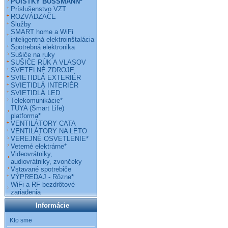
POISTKY BUSSMANN*
Príslušenstvo VZT
ROZVÁDZAČE
Služby
SMART home a WiFi
inteligentná elektroinštalácia
Spotrebná elektronika
Sušiče na ruky
SUŠIČE RÚK A VLASOV
SVETELNÉ ZDROJE
SVIETIDLÁ EXTERIÉR
SVIETIDLÁ INTERIÉR
SVIETIDLÁ LED
Telekomunikácie*
TUYA (Smart Life)
platforma*
VENTILÁTORY CATA
VENTILÁTORY NA LETO
VEREJNÉ OSVETLENIE*
Veterné elektrárne*
Videovrátniky,
audiovrátniky, zvončeky
Vstavané spotrebiče
VÝPREDAJ - Rôzne*
WiFi a RF bezdrôtové
zariadenia
Informácie
Kto sme