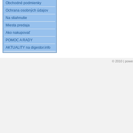
Obchodné podmienky
Ochrana osobných údajov
Na stiahnutie
Miesta predaja
Ako nakupovať
POMOC A RADY
AKTUALITY na digestor.info
© 2010 | pow