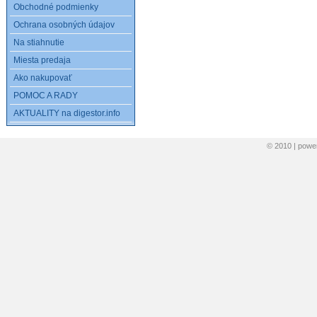
Obchodné podmienky
Ochrana osobných údajov
Na stiahnutie
Miesta predaja
Ako nakupovať
POMOC A RADY
AKTUALITY na digestor.info
© 2010 | pow