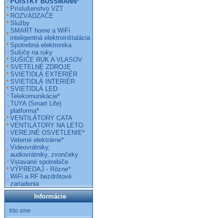
POISTKY BUSSMANN*
Príslušenstvo VZT
ROZVÁDZAČE
Služby
SMART home a WiFi
inteligentná elektroinštalácia
Spotrebná elektronika
Sušiče na ruky
SUŠIČE RÚK A VLASOV
SVETELNÉ ZDROJE
SVIETIDLÁ EXTERIÉR
SVIETIDLÁ INTERIÉR
SVIETIDLÁ LED
Telekomunikácie*
TUYA (Smart Life)
platforma*
VENTILÁTORY CATA
VENTILÁTORY NA LETO
VEREJNÉ OSVETLENIE*
Veterné elektrárne*
Videovrátniky,
audiovrátniky, zvončeky
Vstavané spotrebiče
VÝPREDAJ - Rôzne*
WiFi a RF bezdrôtové
zariadenia
Informácie
Kto sme