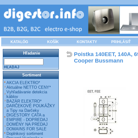
KATALÓG
KOŠÍK
KONTAKTY
PRIHLÁSIŤ
Hľadanie
Poistka 140EET, 140A, 6
Cooper Bussmann
HĽADAJ
Sortiment
AKCIA ELEKTRO*
Aktuálne NETTO CENY*
Vyhľadávanie detekcia
káblov
BAZÁR ELEKTRO*
DARČEKOVÉ POUKÁŽKY
a Tipy na Darčeky
DIGESTORY CATA a
EMPIRE - DOPREDAJ
DOMÉNY NA PREDAJ
DOMAINS FOR SALE
Doplnkový sortiment