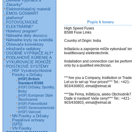
Drevené Vypínače a
Zásuvky*
Elektroinštalačný materiál
EMOS GOSMART
platforma*
Popis k tovaru
FOTOVOLTAICKÉ
ELEKTRÁRNE*
High Speed Fuses

Hotelový program*
BS88 Fuse Links

Náhradné diely dovozcu
Náhradne kryty na svietidlá
Country of Origin: India

Ohrievače konvektory
infražiariče radiátory
Inštaláciu a zapojenie môže vykonávať len
OSOBNÉ VYPÍNAČE ALY*
kvalifikovaný elektrotechnik.

PODLAHOVÉ KÚRENIE A
Installation and connection can be perform
VYKUROVACIE ROHOŽE
only by a qualified electrician.

POISTKOVÉ SYSTÉMY
HSF Vysokorýchlostné
Poistky a Držiaky
***Are you a Company, Institution or Trader
(HSF) British
Let us to set up Your prices!*** Tel.: +421-
Standard BS88
903/430803, elmat@elmat.sk

(HSF) Držiaky, Spodky,
Bloky
***Ste Firma, Inštitúcia, alebo Obchodník? 
(HSF) European Style
Dajte si nastaviť Vaše ceny!*** Tel.: +421-
Štvorhranné
903/430803, elmat@elmat.sk
(HSF) Fotovoltické
(HSF) Severoamerické
(HSF) Valcové
NN Poistky a Držiaky
Prepäťové ochrany
(SPD)
VN Poistky