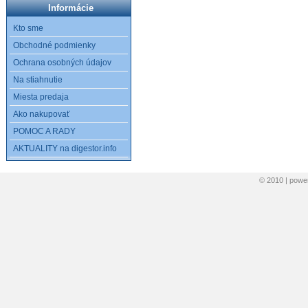
Informácie
Kto sme
Obchodné podmienky
Ochrana osobných údajov
Na stiahnutie
Miesta predaja
Ako nakupovať
POMOC A RADY
AKTUALITY na digestor.info
© 2010 | pow