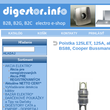
KATALÓG
KOŠÍK
KONTAKTY
PRIHLÁSIŤ
Hľadanie
Poistka 125LET, 125A, a
BS88, Cooper Bussman
HĽADAJ
Sortiment
AKCIA ELEKTRO*
Akcia pre
neregistrovaných
Akcia PRE
REGISTROVANÝCH
Aktuálne NETTO CENY*
Vyhľadávanie detekcia
káblov
BAZÁR ELEKTRO*
DARČEKOVÉ POUKÁŽKY
a Tipy na Darčeky
DIGESTORY CATA a
EMPIRE - DOPREDAJ