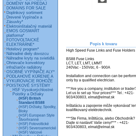
DOMÉNY NA PREDAJ
DOMAINS FOR SALE
Doplnkový sortiment
Drevené Vypínače a
Zásuvky*
Elektroinštalačný materiál
EMOS GOSMART
platforma*
FOTOVOLTAICKÉ
Popis k tovaru
ELEKTRÁRNE*
Hotelový program*
High Speed Fuse Links and Fuse Holders

Náhradné diely dovozcu
Náhradne kryty na svietidlá
BS88 Fuse Links

Ohrievače konvektory
LCT, LET, LMT, LMMT

infražiariče radiátory
240Vac - 150Vdc, 6 - 900A

OSOBNÉ VYPÍNAČE ALY*
Installation and connection can be perform
PODLAHOVÉ KÚRENIE A
only by a qualified electrician.

VYKUROVACIE ROHOŽE
POISTKOVÉ SYSTÉMY
***Are you a company, institution or trader?
HSF Vysokorýchlostné
Let us to set up Your prices!*** Tel.: +421-
Poistky a Držiaky
903/430803, elmat@elmat.sk 

(HSF) British
Standard BS88
Inštaláciu a zapojenie môže vykonávať len
(HSF) Držiaky, Spodky,
kvalifikovaný elektrotechnik. 

Bloky
(HSF) European Style
***Ste Firma, Inštitúcia, alebo Obchodník? 
Štvorhranné
Dajte si nastaviť Vaše ceny!*** - +421-
(HSF) Fotovoltické
903/430803, elmat@elmat.sk
(HSF) Severoamerické
(HSF) Valcové