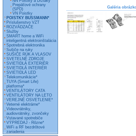
NN Poistky a Držiaky
Prepäťové ochrany
Galéria obrázk
(SPD)
VN Poistky
POISTKY BUSSMANN*
Príslušenstvo VZT
ROZVÁDZAČE
Služby
SMART home a WiFi
inteligentná elektroinštalácia
Spotrebná elektronika
Sušiče na ruky
SUŠIČE RÚK A VLASOV
SVETELNÉ ZDROJE
SVIETIDLÁ EXTERIÉR
SVIETIDLÁ INTERIÉR
SVIETIDLÁ LED
Telekomunikácie*
TUYA (Smart Life)
platforma*
VENTILÁTORY CATA
VENTILÁTORY NA LETO
VEREJNÉ OSVETLENIE*
Veterné elektrárne*
Videovrátniky,
audiovrátniky, zvončeky
Vstavané spotrebiče
VÝPREDAJ - Rôzne*
WiFi a RF bezdrôtové
zariadenia