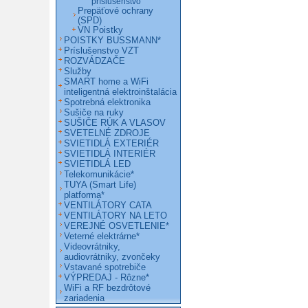
príslušenstvo
Prepäťové ochrany
(SPD)
VN Poistky
POISTKY BUSSMANN*
Príslušenstvo VZT
ROZVÁDZAČE
Služby
SMART home a WiFi
inteligentná elektroinštalácia
Spotrebná elektronika
Sušiče na ruky
SUŠIČE RÚK A VLASOV
SVETELNÉ ZDROJE
SVIETIDLÁ EXTERIÉR
SVIETIDLÁ INTERIÉR
SVIETIDLÁ LED
Telekomunikácie*
TUYA (Smart Life)
platforma*
VENTILÁTORY CATA
VENTILÁTORY NA LETO
VEREJNÉ OSVETLENIE*
Veterné elektrárne*
Videovrátniky,
audiovrátniky, zvončeky
Vstavané spotrebiče
VÝPREDAJ - Rôzne*
WiFi a RF bezdrôtové
zariadenia