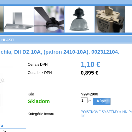
IHLÁSIŤ
hla, DII DZ 10A, (patron 2410-10A), 002312104.
1,10 €
Cena s DPH
0,895 €
Cena bez DPH
Kód
M9942900
Skladom
ks
Kúpiť
POISTKOVÉ SYSTÉMY
»
NN Po
Kategórie tovaru
D0
ru
né)
