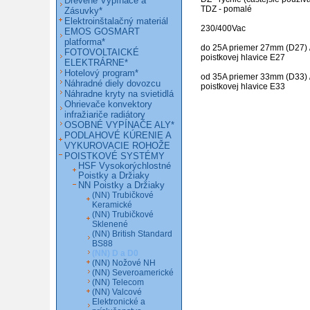
Drevené Vypínače a
TDZ - pomalé

Zásuvky*
Elektroinštalačný materiál
230/400Vac

EMOS GOSMART
platforma*
do 25A priemer 27mm (D27) / 
FOTOVOLTAICKÉ
poistkovej hlavice E27

ELEKTRÁRNE*
Hotelový program*
od 35A priemer 33mm (D33) / 
Náhradné diely dovozcu
poistkovej hlavice E33
Náhradne kryty na svietidlá
Ohrievače konvektory
infražiariče radiátory
OSOBNÉ VYPÍNAČE ALY*
PODLAHOVÉ KÚRENIE A
VYKUROVACIE ROHOŽE
POISTKOVÉ SYSTÉMY
HSF Vysokorýchlostné
Poistky a Držiaky
NN Poistky a Držiaky
(NN) Trubičkové
Keramické
(NN) Trubičkové
Sklenené
(NN) British Standard
BS88
(NN) D a D0
(NN) Nožové NH
(NN) Severoamerické
(NN) Telecom
(NN) Valcové
Elektronické a