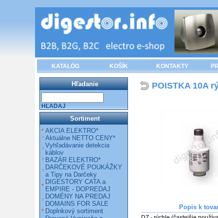
KATALÓG
KOŠÍK
KONTAKTY
PR
Hľadanie
POISTKA 10A rýc
HĽADAJ
Sortiment
AKCIA ELEKTRO*
Aktuálne NETTO CENY*
Vyhľadávanie detekcia
káblov
BAZÁR ELEKTRO*
DARČEKOVÉ POUKÁŽKY
a Tipy na Darčeky
DIGESTORY CATA a
EMPIRE - DOPREDAJ
DOMÉNY NA PREDAJ
DOMAINS FOR SALE
Popis k tova
Doplnkový sortiment
DZ - rýchle (častejšie používa