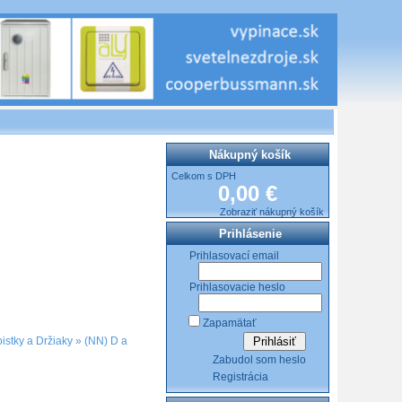
Nákupný košík
Celkom s DPH
0,00 €
Zobraziť nákupný košík
Prihlásenie
Prihlasovací email
Prihlasovacie heslo
Zapamätať
istky a Držiaky
»
(NN) D a
Zabudol som heslo
Registrácia