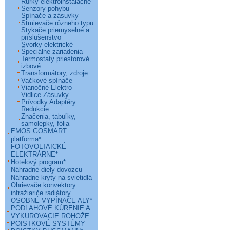
Rúrky elektroinštalačné
Senzory pohybu
Spínače a zásuvky
Stmievače rôzneho typu
Stykače priemyselné a
príslušenstvo
Svorky elektrické
Špeciálne zariadenia
Termostaty priestorové
izbové
Transformátory, zdroje
Vačkové spínače
Vianočné Elektro
Vidlice Zásuvky
Prívodky Adaptéry
Redukcie
Značenia, tabuľky,
samolepky, fólia
EMOS GOSMART
platforma*
FOTOVOLTAICKÉ
ELEKTRÁRNE*
Hotelový program*
Náhradné diely dovozcu
Náhradne kryty na svietidlá
Ohrievače konvektory
infražiariče radiátory
OSOBNÉ VYPÍNAČE ALY*
PODLAHOVÉ KÚRENIE A
VYKUROVACIE ROHOŽE
POISTKOVÉ SYSTÉMY