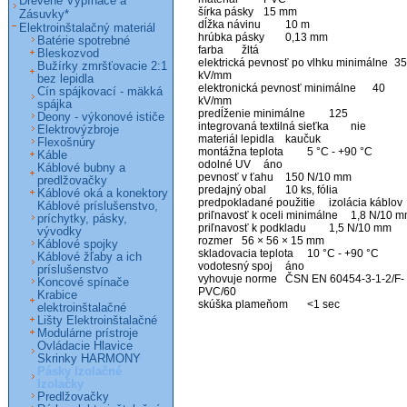
Drevené Vypínače a
šírka pásky 	15 mm

Zásuvky*
dĺžka návinu 	10 m

Elektroinštalačný materiál
hrúbka pásky 	0,13 mm

Batérie spotrebné
farba 	žltá

Bleskozvod
elektrická pevnosť po vlhku minimálne 	35 
Bužírky zmršťovacie 2:1
kV/mm

bez lepidla
elektronická pevnosť minimálne 	40 
Cín spájkovací - mäkká
kV/mm

spájka
predĺženie minimálne 	125

Deony - výkonové ističe
integrovaná textilná sieťka 	nie

Elektrovýzbroje
materiál lepidla 	kaučuk

Flexošnúry
montážna teplota 	5 °C - +90 °C

Káble
odolné UV 	áno

Káblové bubny a
pevnosť v ťahu 	150 N/10 mm

predlžovačky
predajný obal 	10 ks, fólia

Káblové oká a konektory
predpokladané použitie 	izolácia káblov

Káblové príslušenstvo,
priľnavosť k oceli minimálne 	1,8 N/10 mm

príchytky, pásky,
priľnavosť k podkladu 	1,5 N/10 mm

vývodky
rozmer 	56 × 56 × 15 mm

Káblové spojky
skladovacia teplota 	10 °C - +90 °C

Káblové žľaby a ich
vodotesný spoj 	áno

príslušenstvo
vyhovuje norme 	ČSN EN 60454-3-1-2/F-
Koncové spínače
PVC/60

Krabice
skúška plameňom 	<1 sec
elektroinštalačné
Lišty Elektroinštalačné
Modulárne prístroje
Ovládacie Hlavice
Skrinky HARMONY
Pásky Izolačné
Izolačky
Predlžovačky