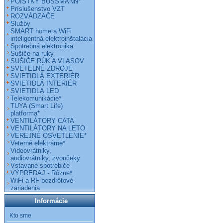
POISTKY BUSSMANN*
Príslušenstvo VZT
ROZVÁDZAČE
Služby
SMART home a WiFi
inteligentná elektroinštalácia
Spotrebná elektronika
Sušiče na ruky
SUŠIČE RÚK A VLASOV
SVETELNÉ ZDROJE
SVIETIDLÁ EXTERIÉR
SVIETIDLÁ INTERIÉR
SVIETIDLÁ LED
Telekomunikácie*
TUYA (Smart Life)
platforma*
VENTILÁTORY CATA
VENTILÁTORY NA LETO
VEREJNÉ OSVETLENIE*
Veterné elektrárne*
Videovrátniky,
audiovrátniky, zvončeky
Vstavané spotrebiče
VÝPREDAJ - Rôzne*
WiFi a RF bezdrôtové
zariadenia
Informácie
Kto sme