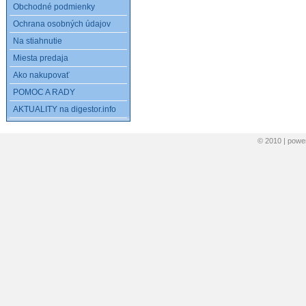
Obchodné podmienky
Ochrana osobných údajov
Na stiahnutie
Miesta predaja
Ako nakupovať
POMOC A RADY
AKTUALITY na digestor.info
© 2010 | pow