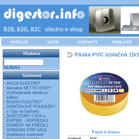
KATALÓG
KOŠÍK
KONTAKTY
PRIHLÁSIŤ
Hľadanie
Páska PVC izolačná 15/
HĽADAJ
Sortiment
AKCIA ELEKTRO*
Aktuálne NETTO CENY*
Vyhľadávanie detekcia
káblov
BAZÁR ELEKTRO*
DARČEKOVÉ POUKÁŽKY
a Tipy na Darčeky
DIGESTORY CATA a
EMPIRE - DOPREDAJ
DOMÉNY NA PREDAJ
DOMAINS FOR SALE
Popis k tovaru
Doplnkový sortiment
materiál 	PVC
