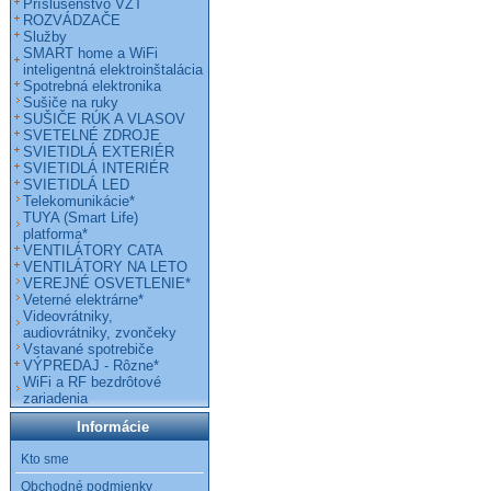
Príslušenstvo VZT
ROZVÁDZAČE
Služby
SMART home a WiFi
inteligentná elektroinštalácia
Spotrebná elektronika
Sušiče na ruky
SUŠIČE RÚK A VLASOV
SVETELNÉ ZDROJE
SVIETIDLÁ EXTERIÉR
SVIETIDLÁ INTERIÉR
SVIETIDLÁ LED
Telekomunikácie*
TUYA (Smart Life)
platforma*
VENTILÁTORY CATA
VENTILÁTORY NA LETO
VEREJNÉ OSVETLENIE*
Veterné elektrárne*
Videovrátniky,
audiovrátniky, zvončeky
Vstavané spotrebiče
VÝPREDAJ - Rôzne*
WiFi a RF bezdrôtové
zariadenia
Informácie
Kto sme
Obchodné podmienky