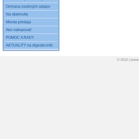
Ochrana osobných údajov
Na stiahnutie
Miesta predaja
Ako nakupovať
POMOC A RADY
AKTUALITY na digestor.info
© 2010 | pow