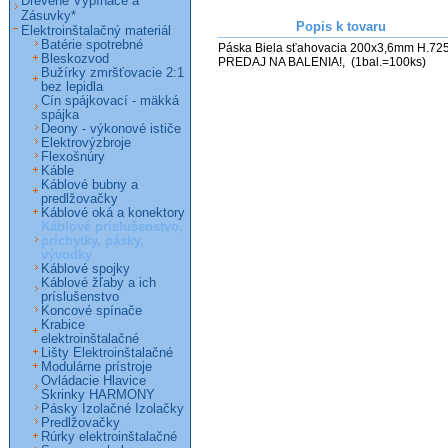
Drevené Vypínače a
Zásuvky*
Popis k tovaru
Elektroinštalačný materiál
Batérie spotrebné
Páska Biela sťahovacia 200x3,6mm H.725
Bleskozvod
PREDAJ NA BALENIA!,  (1bal.=100ks)
Bužírky zmršťovacie 2:1
bez lepidla
Cín spájkovací - mäkká
spájka
Deony - výkonové ističe
Elektrovýzbroje
Flexošnúry
Káble
Káblové bubny a
predlžovačky
Káblové oká a konektory
Káblové príslušenstvo,
príchytky, pásky,
vývodky
Káblové spojky
Káblové žľaby a ich
príslušenstvo
Koncové spínače
Krabice
elektroinštalačné
Lišty Elektroinštalačné
Modulárne prístroje
Ovládacie Hlavice
Skrinky HARMONY
Pásky Izolačné Izolačky
Predlžovačky
Rúrky elektroinštalačné