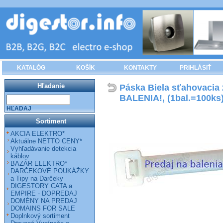
KATALÓG
KOŠÍK
KONTAKTY
PRIHLÁSIŤ
Hľadanie
Páska Biela sťahovaci
BALENIA!, (1bal.=100ks
HĽADAJ
Sortiment
AKCIA ELEKTRO*
Aktuálne NETTO CENY*
Vyhľadávanie detekcia
káblov
BAZÁR ELEKTRO*
DARČEKOVÉ POUKÁŽKY
a Tipy na Darčeky
DIGESTORY CATA a
EMPIRE - DOPREDAJ
DOMÉNY NA PREDAJ
DOMAINS FOR SALE
Doplnkový sortiment