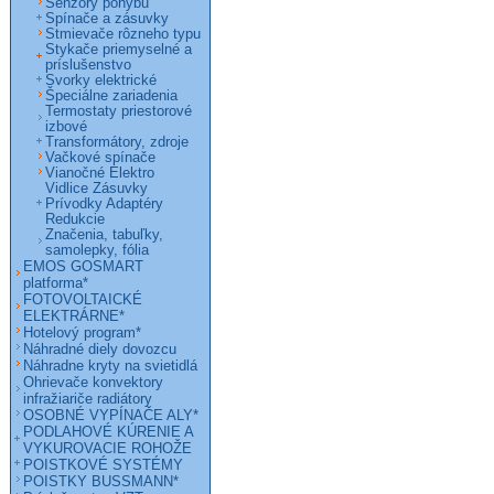
Senzory pohybu
Spínače a zásuvky
Stmievače rôzneho typu
Stykače priemyselné a
príslušenstvo
Svorky elektrické
Špeciálne zariadenia
Termostaty priestorové
izbové
Transformátory, zdroje
Vačkové spínače
Vianočné Elektro
Vidlice Zásuvky
Prívodky Adaptéry
Redukcie
Značenia, tabuľky,
samolepky, fólia
EMOS GOSMART
platforma*
FOTOVOLTAICKÉ
ELEKTRÁRNE*
Hotelový program*
Náhradné diely dovozcu
Náhradne kryty na svietidlá
Ohrievače konvektory
infražiariče radiátory
OSOBNÉ VYPÍNAČE ALY*
PODLAHOVÉ KÚRENIE A
VYKUROVACIE ROHOŽE
POISTKOVÉ SYSTÉMY
POISTKY BUSSMANN*