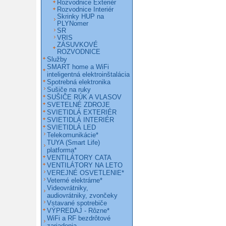
Rozvodnice Exteriér
Rozvodnice Interiér
Skrinky HUP na
PLYNomer
SR
VRIS
ZÁSUVKOVÉ
ROZVODNICE
Služby
SMART home a WiFi
inteligentná elektroinštalácia
Spotrebná elektronika
Sušiče na ruky
SUŠIČE RÚK A VLASOV
SVETELNÉ ZDROJE
SVIETIDLÁ EXTERIÉR
SVIETIDLÁ INTERIÉR
SVIETIDLÁ LED
Telekomunikácie*
TUYA (Smart Life)
platforma*
VENTILÁTORY CATA
VENTILÁTORY NA LETO
VEREJNÉ OSVETLENIE*
Veterné elektrárne*
Videovrátniky,
audiovrátniky, zvončeky
Vstavané spotrebiče
VÝPREDAJ - Rôzne*
WiFi a RF bezdrôtové
zariadenia