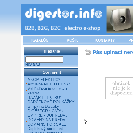
KATALÓG
KOŠÍK
KONTAKTY
PR
Hľadanie
Pás upínací ne
HĽADAJ
Sortiment
AKCIA ELEKTRO*
Aktuálne NETTO CENY*
Vyhľadávanie detekcia
káblov
BAZÁR ELEKTRO*
DARČEKOVÉ POUKÁŽKY
a Tipy na Darčeky
DIGESTORY CATA a
EMPIRE - DOPREDAJ
DOMÉNY NA PREDAJ
DOMAINS FOR SALE
Doplnkový sortiment