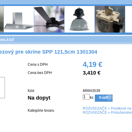
IHLÁSIŤ
rezový pre skrine SPP 121,5cm 1301304
4,19 €
Cena s DPH
3,410 €
Cena bez DPH
Kód
M9943539
Na dopyt
ks
Kúpiť
ROZVÁDZAČE
»
Poistkové na 
Kategórie tovaru
ROZVÁDZAČE
»
Príslušenstv