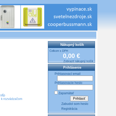
Nákupný košík
Celkom s DPH
0,00 €
Zobraziť nákupný košík
Prihlásenie
Prihlasovací email
Prihlasovacie heslo
Zapamätať
stĺp
o k rozvádzačom
Zabudol som heslo
Registrácia