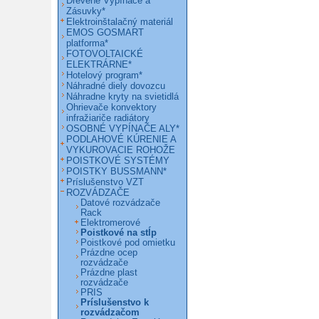
Drevené Vypínače a
Zásuvky*
Elektroinštalačný materiál
EMOS GOSMART
platforma*
FOTOVOLTAICKÉ
ELEKTRÁRNE*
Hotelový program*
Náhradné diely dovozcu
Náhradne kryty na svietidlá
Ohrievače konvektory
infražiariče radiátory
OSOBNÉ VYPÍNAČE ALY*
PODLAHOVÉ KÚRENIE A
VYKUROVACIE ROHOŽE
POISTKOVÉ SYSTÉMY
POISTKY BUSSMANN*
Príslušenstvo VZT
ROZVÁDZAČE
Datové rozvádzače
Rack
Elektromerové
Poistkové na stĺp
Poistkové pod omietku
Prázdne ocep
rozvádzače
Prázdne plast
rozvádzače
PRIS
Príslušenstvo k
rozvádzačom