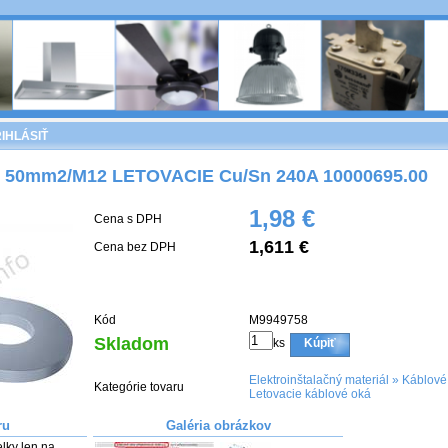
IHLÁSIŤ
2, 50mm2/M12 LETOVACIE Cu/Sn 240A 10000695.00
1,98 €
Cena s DPH
1,611 €
Cena bez DPH
Kód
M9949758
Skladom
ks
Kúpiť
Elektroinštalačný materiál
»
Káblové
Kategórie tovaru
Letovacie káblové oká
ru
Galéria obrázkov
lky len na 