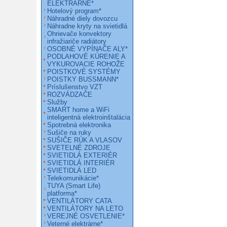
ELEKTRÁRNE*
Hotelový program*
Náhradné diely dovozcu
Náhradne kryty na svietidlá
Ohrievače konvektory
infražiariče radiátory
OSOBNÉ VYPÍNAČE ALY*
PODLAHOVÉ KÚRENIE A
VYKUROVACIE ROHOŽE
POISTKOVÉ SYSTÉMY
POISTKY BUSSMANN*
Príslušenstvo VZT
ROZVÁDZAČE
Služby
SMART home a WiFi
inteligentná elektroinštalácia
Spotrebná elektronika
Sušiče na ruky
SUŠIČE RÚK A VLASOV
SVETELNÉ ZDROJE
SVIETIDLÁ EXTERIÉR
SVIETIDLÁ INTERIÉR
SVIETIDLÁ LED
Telekomunikácie*
TUYA (Smart Life)
platforma*
VENTILÁTORY CATA
VENTILÁTORY NA LETO
VEREJNÉ OSVETLENIE*
Veterné elektrárne*