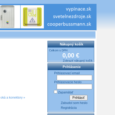
Nákupný košík
Celkom s DPH
0,00 €
Zobraziť nákupný košík
Prihlásenie
Prihlasovací email
Prihlasovacie heslo
Zapamätať
 oká a konektory
»
Zabudol som heslo
Registrácia