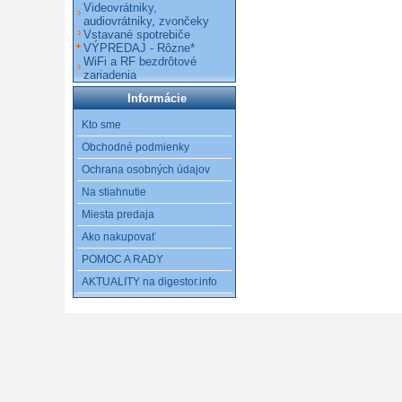
Videovrátniky,
audiovrátniky, zvončeky
Vstavané spotrebiče
VÝPREDAJ - Rôzne*
WiFi a RF bezdrôtové
zariadenia
Informácie
Kto sme
Obchodné podmienky
Ochrana osobných údajov
Na stiahnutie
Miesta predaja
Ako nakupovať
POMOC A RADY
AKTUALITY na digestor.info