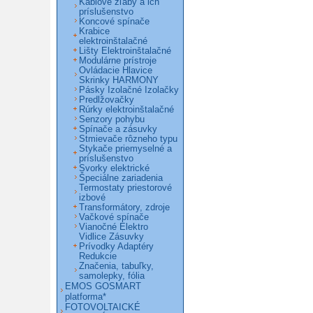
Káblové žľaby a ich
príslušenstvo
Koncové spínače
Krabice
elektroinštalačné
Lišty Elektroinštalačné
Modulárne prístroje
Ovládacie Hlavice
Skrinky HARMONY
Pásky Izolačné Izolačky
Predlžovačky
Rúrky elektroinštalačné
Senzory pohybu
Spínače a zásuvky
Stmievače rôzneho typu
Stykače priemyselné a
príslušenstvo
Svorky elektrické
Špeciálne zariadenia
Termostaty priestorové
izbové
Transformátory, zdroje
Vačkové spínače
Vianočné Elektro
Vidlice Zásuvky
Prívodky Adaptéry
Redukcie
Značenia, tabuľky,
samolepky, fólia
EMOS GOSMART
platforma*
FOTOVOLTAICKÉ