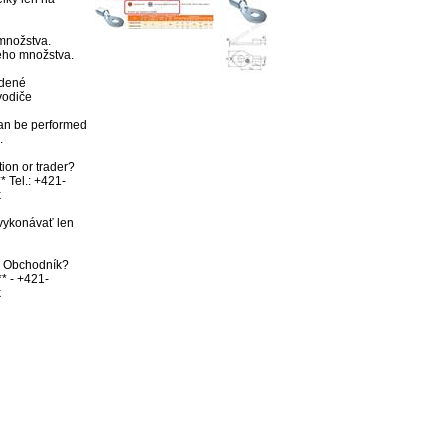
nožstva.

ho množstva.

dené 
odiče 

an be performed 


ion or trader? 
* Tel.: +421-


vykonávať len 
bo Obchodník? 
** - +421-
k