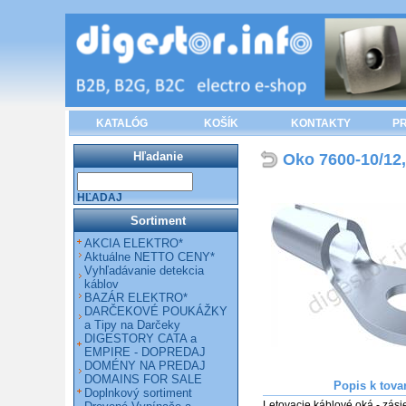
KATALÓG
KOŠÍK
KONTAKTY
PR
Hľadanie
Oko 7600-10/1
HĽADAJ
Sortiment
AKCIA ELEKTRO*
Aktuálne NETTO CENY*
Vyhľadávanie detekcia
káblov
BAZÁR ELEKTRO*
DARČEKOVÉ POUKÁŽKY
a Tipy na Darčeky
DIGESTORY CATA a
EMPIRE - DOPREDAJ
DOMÉNY NA PREDAJ
DOMAINS FOR SALE
Popis k tova
Doplnkový sortiment
Letovacie káblové oká - zásie