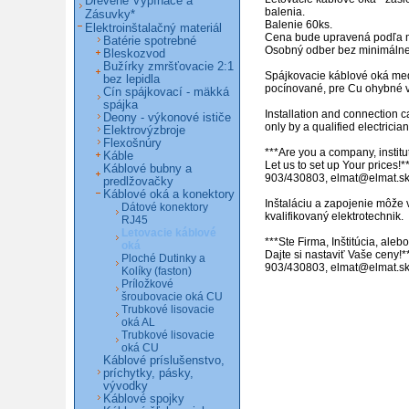
Drevené Vypínače a
balenia.

Zásuvky*
Balenie 60ks.

Elektroinštalačný materiál
Cena bude upravená podľa m
Batérie spotrebné
Osobný odber bez minimálne
Bleskozvod
Bužírky zmršťovacie 2:1
Spájkovacie káblové oká me
bez lepidla
pocínované, pre Cu ohybné v
Cín spájkovací - mäkká
spájka
Installation and connection c
Deony - výkonové ističe
only by a qualified electrician.
Elektrovýzbroje
Flexošnúry
***Are you a company, institut
Káble
Let us to set up Your prices!**
Káblové bubny a
903/430803, elmat@elmat.sk 
predlžovačky
Káblové oká a konektory
Inštaláciu a zapojenie môže 
Dátové konektory
kvalifikovaný elektrotechnik. 

RJ45
Letovacie káblové
***Ste Firma, Inštitúcia, ale
oká
Dajte si nastaviť Vaše ceny!*
Ploché Dutinky a
903/430803, elmat@elmat.s
Kolíky (faston)
Príložkové
šroubovacie oká CU
Trubkové lisovacie
oká AL
Trubkové lisovacie
oká CU
Káblové príslušenstvo,
príchytky, pásky,
vývodky
Káblové spojky