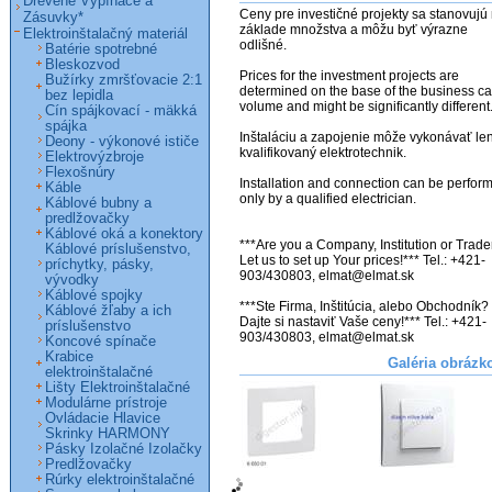
Drevené Vypínače a
Ceny pre investičné projekty sa stanovujú 
Zásuvky*
základe množstva a môžu byť výrazne 
Elektroinštalačný materiál
odlišné. 

Batérie spotrebné
Bleskozvod
Prices for the investment projects are 
Bužírky zmršťovacie 2:1
determined on the base of the business ca
bez lepidla
volume and might be significantly different. 
Cín spájkovací - mäkká
spájka
Inštaláciu a zapojenie môže vykonávať len
Deony - výkonové ističe
kvalifikovaný elektrotechnik.

Elektrovýzbroje
Flexošnúry
Installation and connection can be perform
Káble
only by a qualified electrician.

Káblové bubny a
predlžovačky
Káblové oká a konektory
***Are you a Company, Institution or Trader
Káblové príslušenstvo,
Let us to set up Your prices!*** Tel.: +421-
príchytky, pásky,
903/430803, elmat@elmat.sk

vývodky
Káblové spojky
***Ste Firma, Inštitúcia, alebo Obchodník? 
Káblové žľaby a ich
Dajte si nastaviť Vaše ceny!*** Tel.: +421-
príslušenstvo
903/430803, elmat@elmat.sk
Koncové spínače
Krabice
Galéria obrázk
elektroinštalačné
Lišty Elektroinštalačné
Modulárne prístroje
Ovládacie Hlavice
Skrinky HARMONY
Pásky Izolačné Izolačky
Predlžovačky
Rúrky elektroinštalačné