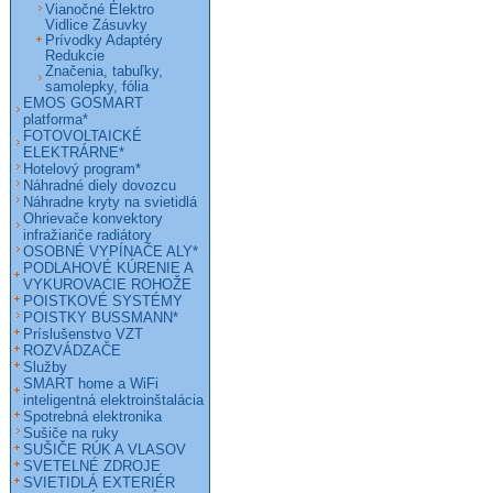
Vianočné Elektro
Vidlice Zásuvky
Prívodky Adaptéry
Redukcie
Značenia, tabuľky,
samolepky, fólia
EMOS GOSMART
platforma*
FOTOVOLTAICKÉ
ELEKTRÁRNE*
Hotelový program*
Náhradné diely dovozcu
Náhradne kryty na svietidlá
Ohrievače konvektory
infražiariče radiátory
OSOBNÉ VYPÍNAČE ALY*
PODLAHOVÉ KÚRENIE A
VYKUROVACIE ROHOŽE
POISTKOVÉ SYSTÉMY
POISTKY BUSSMANN*
Príslušenstvo VZT
ROZVÁDZAČE
Služby
SMART home a WiFi
inteligentná elektroinštalácia
Spotrebná elektronika
Sušiče na ruky
SUŠIČE RÚK A VLASOV
SVETELNÉ ZDROJE
SVIETIDLÁ EXTERIÉR