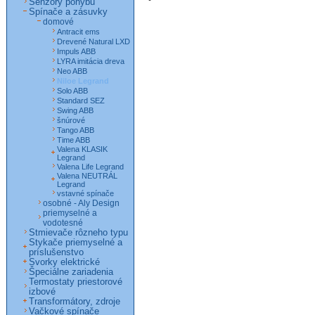
Senzory pohybu
Spínače a zásuvky
domové
Antracit ems
Drevené Natural LXD
Impuls ABB
LYRA imitácia dreva
Neo ABB
Niloe Legrand
Solo ABB
Standard SEZ
Swing ABB
šnúrové
Tango ABB
Time ABB
Valena KLASIK
Legrand
Valena Life Legrand
Valena NEUTRÁL
Legrand
vstavné spínače
osobné - Aly Design
priemyselné a
vodotesné
Stmievače rôzneho typu
Stykače priemyselné a
príslušenstvo
Svorky elektrické
Špeciálne zariadenia
Termostaty priestorové
izbové
Transformátory, zdroje
Vačkové spínače