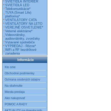
SVIETIDLÁ INTERIÉR
SVIETIDLÁ LED
Telekomunikácie*
TUYA (Smart Life)
platforma*
VENTILÁTORY CATA
VENTILÁTORY NA LETO
VEREJNÉ OSVETLENIE*
Veterné elektrárne*
Videovrátniky,
audiovrátniky, zvončeky
Vstavané spotrebiče
VÝPREDAJ - Rôzne*
WiFi a RF bezdrôtové
zariadenia
Informácie
Kto sme
Obchodné podmienky
Ochrana osobných údajov
Na stiahnutie
Miesta predaja
Ako nakupovať
POMOC A RADY
AKTUALITY na digestor.info