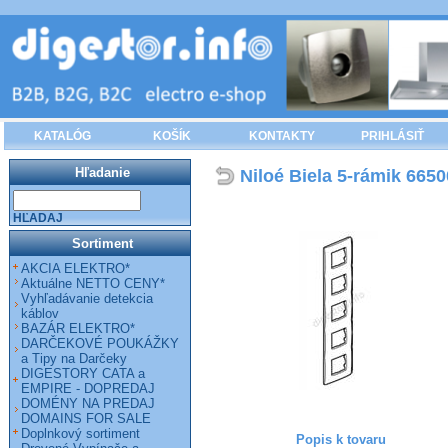
KATALÓG
KOŠÍK
KONTAKTY
PRIHLÁSIŤ
Hľadanie
Niloé Biela 5-rámik 6650
HĽADAJ
Sortiment
AKCIA ELEKTRO*
Aktuálne NETTO CENY*
Vyhľadávanie detekcia
káblov
BAZÁR ELEKTRO*
DARČEKOVÉ POUKÁŽKY
a Tipy na Darčeky
DIGESTORY CATA a
EMPIRE - DOPREDAJ
DOMÉNY NA PREDAJ
DOMAINS FOR SALE
Doplnkový sortiment
Popis k tovaru