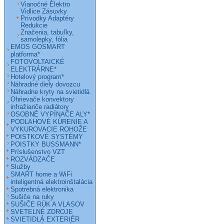
Vianočné Elektro
Vidlice Zásuvky
Prívodky Adaptéry
Redukcie
Značenia, tabuľky,
samolepky, fólia
EMOS GOSMART
platforma*
FOTOVOLTAICKÉ
ELEKTRÁRNE*
Hotelový program*
Náhradné diely dovozcu
Náhradne kryty na svietidlá
Ohrievače konvektory
infražiariče radiátory
OSOBNÉ VYPÍNAČE ALY*
PODLAHOVÉ KÚRENIE A
VYKUROVACIE ROHOŽE
POISTKOVÉ SYSTÉMY
POISTKY BUSSMANN*
Príslušenstvo VZT
ROZVÁDZAČE
Služby
SMART home a WiFi
inteligentná elektroinštalácia
Spotrebná elektronika
Sušiče na ruky
SUŠIČE RÚK A VLASOV
SVETELNÉ ZDROJE
SVIETIDLÁ EXTERIÉR