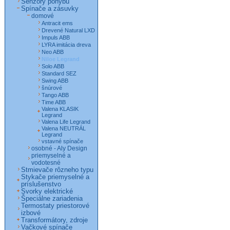
Senzory pohybu
Spínače a zásuvky
domové
Antracit ems
Drevené Natural LXD
Impuls ABB
LYRA imitácia dreva
Neo ABB
Niloe Legrand
Solo ABB
Standard SEZ
Swing ABB
šnúrové
Tango ABB
Time ABB
Valena KLASIK
Legrand
Valena Life Legrand
Valena NEUTRÁL
Legrand
vstavné spínače
osobné - Aly Design
priemyselné a
vodotesné
Stmievače rôzneho typu
Stykače priemyselné a
príslušenstvo
Svorky elektrické
Špeciálne zariadenia
Termostaty priestorové
izbové
Transformátory, zdroje
Vačkové spínače