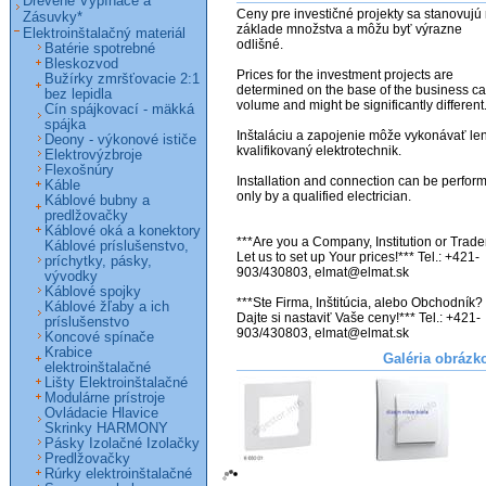
Drevené Vypínače a
Ceny pre investičné projekty sa stanovujú 
Zásuvky*
základe množstva a môžu byť výrazne 
Elektroinštalačný materiál
odlišné. 

Batérie spotrebné
Bleskozvod
Prices for the investment projects are 
Bužírky zmršťovacie 2:1
determined on the base of the business ca
bez lepidla
volume and might be significantly different. 
Cín spájkovací - mäkká
spájka
Inštaláciu a zapojenie môže vykonávať len
Deony - výkonové ističe
kvalifikovaný elektrotechnik.

Elektrovýzbroje
Flexošnúry
Installation and connection can be perform
Káble
only by a qualified electrician.

Káblové bubny a
predlžovačky
Káblové oká a konektory
***Are you a Company, Institution or Trader
Káblové príslušenstvo,
Let us to set up Your prices!*** Tel.: +421-
príchytky, pásky,
903/430803, elmat@elmat.sk

vývodky
Káblové spojky
***Ste Firma, Inštitúcia, alebo Obchodník? 
Káblové žľaby a ich
Dajte si nastaviť Vaše ceny!*** Tel.: +421-
príslušenstvo
903/430803, elmat@elmat.sk
Koncové spínače
Krabice
Galéria obrázk
elektroinštalačné
Lišty Elektroinštalačné
Modulárne prístroje
Ovládacie Hlavice
Skrinky HARMONY
Pásky Izolačné Izolačky
Predlžovačky
Rúrky elektroinštalačné