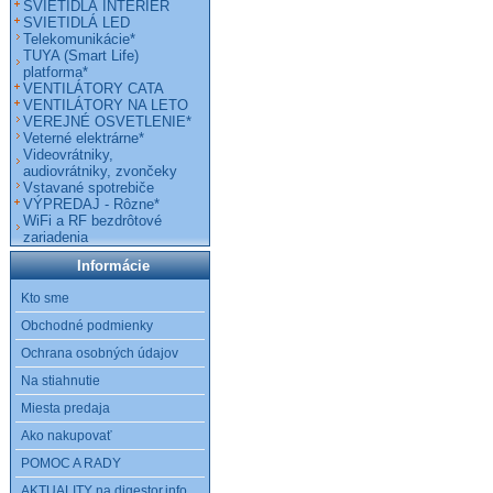
SVIETIDLÁ INTERIÉR
SVIETIDLÁ LED
Telekomunikácie*
TUYA (Smart Life)
platforma*
VENTILÁTORY CATA
VENTILÁTORY NA LETO
VEREJNÉ OSVETLENIE*
Veterné elektrárne*
Videovrátniky,
audiovrátniky, zvončeky
Vstavané spotrebiče
VÝPREDAJ - Rôzne*
WiFi a RF bezdrôtové
zariadenia
Informácie
Kto sme
Obchodné podmienky
Ochrana osobných údajov
Na stiahnutie
Miesta predaja
Ako nakupovať
POMOC A RADY
AKTUALITY na digestor.info