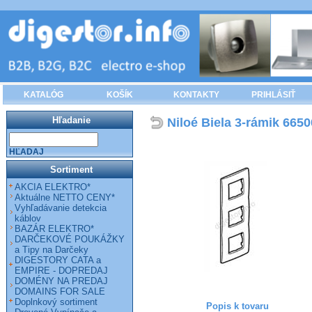
KATALÓG
KOŠÍK
KONTAKTY
PRIHLÁSIŤ
Hľadanie
Niloé Biela 3-rámik 6650
HĽADAJ
Sortiment
AKCIA ELEKTRO*
Aktuálne NETTO CENY*
Vyhľadávanie detekcia
káblov
BAZÁR ELEKTRO*
DARČEKOVÉ POUKÁŽKY
a Tipy na Darčeky
DIGESTORY CATA a
EMPIRE - DOPREDAJ
DOMÉNY NA PREDAJ
DOMAINS FOR SALE
Doplnkový sortiment
Popis k tovaru