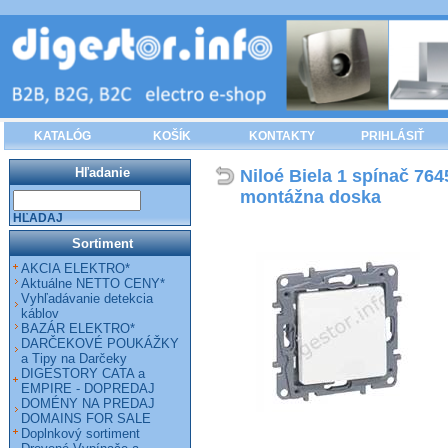
KATALÓG
KOŠÍK
KONTAKTY
PRIHLÁSIŤ
Hľadanie
Niloé Biela 1 spínač 764
montážna doska
HĽADAJ
Sortiment
AKCIA ELEKTRO*
Aktuálne NETTO CENY*
Vyhľadávanie detekcia
káblov
BAZÁR ELEKTRO*
DARČEKOVÉ POUKÁŽKY
a Tipy na Darčeky
DIGESTORY CATA a
EMPIRE - DOPREDAJ
DOMÉNY NA PREDAJ
DOMAINS FOR SALE
Doplnkový sortiment