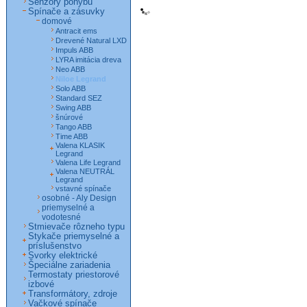
Senzory pohybu
Spínače a zásuvky
domové
Antracit ems
Drevené Natural LXD
Impuls ABB
LYRA imitácia dreva
Neo ABB
Niloe Legrand
Solo ABB
Standard SEZ
Swing ABB
šnúrové
Tango ABB
Time ABB
Valena KLASIK
Legrand
Valena Life Legrand
Valena NEUTRÁL
Legrand
vstavné spínače
osobné - Aly Design
priemyselné a
vodotesné
Stmievače rôzneho typu
Stykače priemyselné a
príslušenstvo
Svorky elektrické
Špeciálne zariadenia
Termostaty priestorové
izbové
Transformátory, zdroje
Vačkové spínače