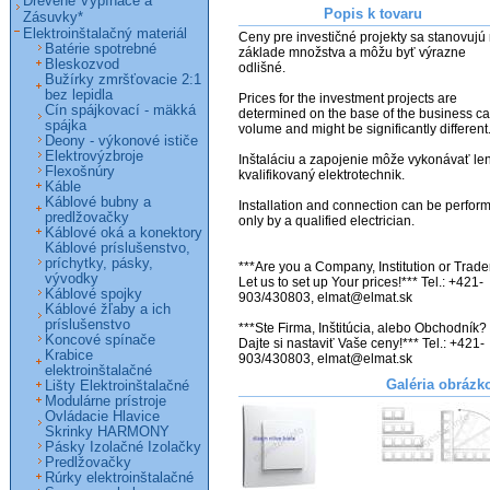
Drevené Vypínače a
Popis k tovaru
Zásuvky*
Elektroinštalačný materiál
Ceny pre investičné projekty sa stanovujú 
Batérie spotrebné
základe množstva a môžu byť výrazne 
Bleskozvod
odlišné. 

Bužírky zmršťovacie 2:1
bez lepidla
Prices for the investment projects are 
Cín spájkovací - mäkká
determined on the base of the business ca
spájka
volume and might be significantly different. 
Deony - výkonové ističe
Elektrovýzbroje
Inštaláciu a zapojenie môže vykonávať len
Flexošnúry
kvalifikovaný elektrotechnik.

Káble
Káblové bubny a
Installation and connection can be perform
predlžovačky
only by a qualified electrician.

Káblové oká a konektory
Káblové príslušenstvo,
príchytky, pásky,
***Are you a Company, Institution or Trader
vývodky
Let us to set up Your prices!*** Tel.: +421-
Káblové spojky
903/430803, elmat@elmat.sk

Káblové žľaby a ich
príslušenstvo
***Ste Firma, Inštitúcia, alebo Obchodník? 
Koncové spínače
Dajte si nastaviť Vaše ceny!*** Tel.: +421-
Krabice
903/430803, elmat@elmat.sk
elektroinštalačné
Galéria obrázk
Lišty Elektroinštalačné
Modulárne prístroje
Ovládacie Hlavice
Skrinky HARMONY
Pásky Izolačné Izolačky
Predlžovačky
Rúrky elektroinštalačné