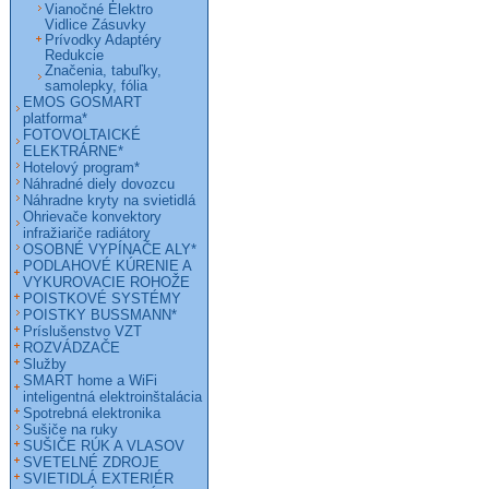
Vianočné Elektro
Vidlice Zásuvky
Prívodky Adaptéry
Redukcie
Značenia, tabuľky,
samolepky, fólia
EMOS GOSMART
platforma*
FOTOVOLTAICKÉ
ELEKTRÁRNE*
Hotelový program*
Náhradné diely dovozcu
Náhradne kryty na svietidlá
Ohrievače konvektory
infražiariče radiátory
OSOBNÉ VYPÍNAČE ALY*
PODLAHOVÉ KÚRENIE A
VYKUROVACIE ROHOŽE
POISTKOVÉ SYSTÉMY
POISTKY BUSSMANN*
Príslušenstvo VZT
ROZVÁDZAČE
Služby
SMART home a WiFi
inteligentná elektroinštalácia
Spotrebná elektronika
Sušiče na ruky
SUŠIČE RÚK A VLASOV
SVETELNÉ ZDROJE
SVIETIDLÁ EXTERIÉR