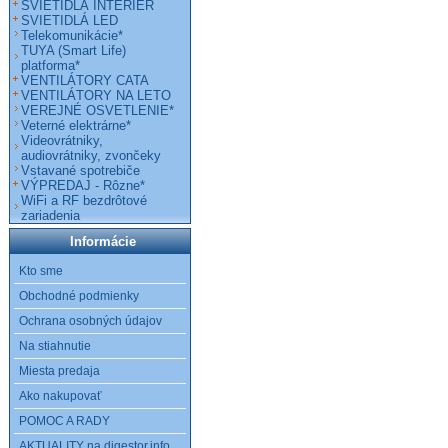
SVIETIDLÁ INTERIÉR
SVIETIDLÁ LED
Telekomunikácie*
TUYA (Smart Life)
platforma*
VENTILÁTORY CATA
VENTILÁTORY NA LETO
VEREJNÉ OSVETLENIE*
Veterné elektrárne*
Videovrátniky,
audiovrátniky, zvončeky
Vstavané spotrebiče
VÝPREDAJ - Rôzne*
WiFi a RF bezdrôtové
zariadenia
Informácie
Kto sme
Obchodné podmienky
Ochrana osobných údajov
Na stiahnutie
Miesta predaja
Ako nakupovať
POMOC A RADY
AKTUALITY na digestor.info