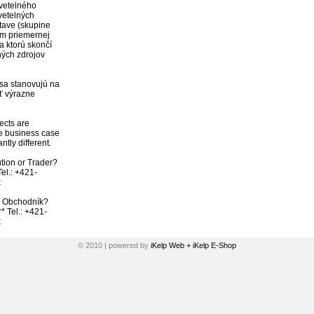
vetelného 
vetelných 
tave (skupine 
ím priemernej 
a ktorú skončí 
ých zdrojov 
sa stanovujú na 
 výrazne 
ects are 
e business case 
ly different. 

tion or Trader? 
Tel.: +421-


bo Obchodník? 
* Tel.: +421-
© 2010 | powered by
iKelp Web + iKelp E-Shop