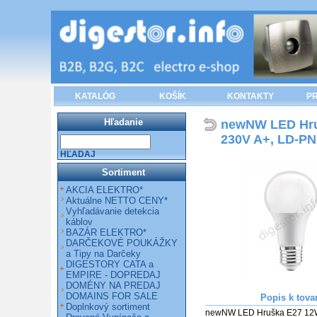
KATALÓG
KOŠÍK
KONTAKTY
PR
Hľadanie
newNW LED Hruš
230V A+, LD-PN
HĽADAJ
Sortiment
AKCIA ELEKTRO*
Aktuálne NETTO CENY*
Vyhľadávanie detekcia
káblov
BAZÁR ELEKTRO*
DARČEKOVÉ POUKÁŽKY
a Tipy na Darčeky
DIGESTORY CATA a
EMPIRE - DOPREDAJ
DOMÉNY NA PREDAJ
DOMAINS FOR SALE
Popis k tova
Doplnkový sortiment
newNW LED Hruška E27 12W