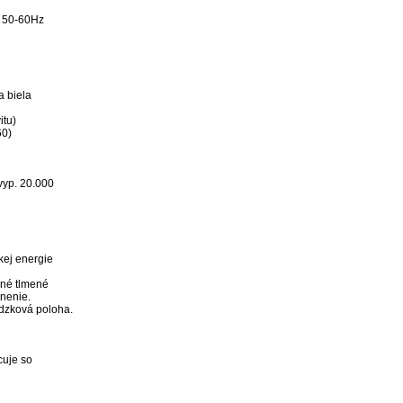
 50-60Hz

 biela

tu)

0)

vyp. 20.000

kej energie 
né tlmené 
nenie.

zková poloha.

uje so 