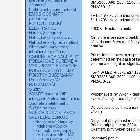
Drevené Vypínače a
SMD2835 A60, 200°, 1100lm,
Zásuvky*
PN2A60-12                                
Elektroinštalačný materiál
EMOS GOSMART
3+ ks 15% zľavu prizná obsl
platforma*
5+ ks 20% zľavu prizná obsl
FOTOVOLTAICKÉ
ELEKTRÁRNE*
4000K - Neutrálna biela

Hotelový program*
Náhradné diely dovozcu
Ceny pre investičné projekty 
základe množstva a môžu byť
Náhradne kryty na svietidlá
odlišné. 

Ohrievače konvektory
infražiariče radiátory
Prices for the investment proj
OSOBNÉ VYPÍNAČE ALY*
determined on the base of th
PODLAHOVÉ KÚRENIE A
volume and might be significant
VYKUROVACIE ROHOŽE
POISTKOVÉ SYSTÉMY
newNW LED Hruška E27 12W
POISTKY BUSSMANN*
SMD2835 A60, 200°, 1100lm,
Príslušenstvo VZT
PN2A60-12                                                                                                                                  

ROZVÁDZAČE
Služby
SMART home a WiFi
Vysoký svetelný výkon - ideál
inteligentná elektroinštalácia
svietidlách s jednou objímkou
Spotrebná elektronika
Do svietidiel s objímkou E27
Sušiče na ruky
závitu).

SUŠIČE RÚK A VLASOV
SVETELNÉ ZDROJE
Nie je potrebný transformátor.
Halogenové žiarovky
Priame pripojenie na 230V.

Indukčné výbojky
Okamžitý plný výkon bez blika
Kompaktné výbojky
LED pásiky METRÁŽ
Podrobný popis:

LED Pásiky SETY