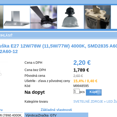
IHLÁSIŤ
ka E27 12W/78W (11,5W/77W) 4000K, SMD2835 A60,
2A60-12
2,20 €
Cena s DPH
1,789 €
Cena bez DPH
Pôvodná cena
2,60 €
15,4% / 0,40 €
Ušetríte - zľava z pôvodnej ceny
Kód
M9948595
Na dopyt
pcs
Kúpiť
Kategórie tovaru
SVETELNÉ ZDROJE
»
LED Žia
ru
Základné vlastnosti
 (78W) 4000K, 
Výrobca/Značka
GTV