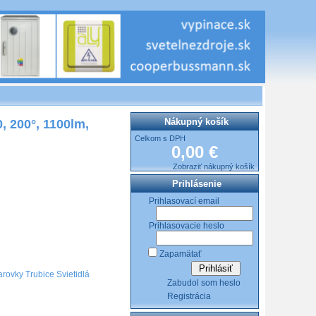
Nákupný košík
 200°, 1100lm,
Celkom s DPH
0,00 €
Zobraziť nákupný košík
Prihlásenie
Prihlasovací email
Prihlasovacie heslo
Zapamätať
rovky Trubice Svietidlá
Zabudol som heslo
Registrácia