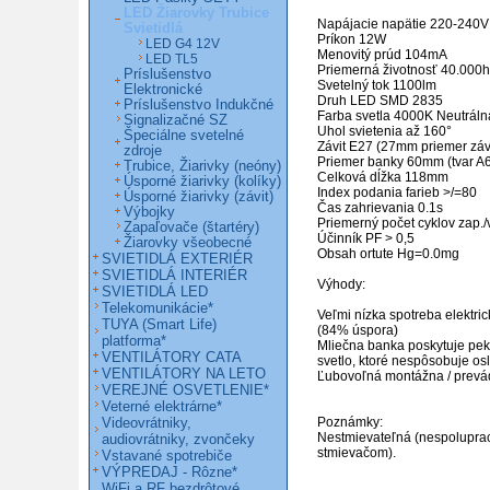
LED Žiarovky Trubice
Napájacie napätie 220-240V
Svietidlá
Príkon 12W

LED G4 12V
Menovitý prúd 104mA

LED TL5
Priemerná životnosť 40.000h

Príslušenstvo
Svetelný tok 1100lm

Elektronické
Druh LED SMD 2835

Príslušenstvo Indukčné
Farba svetla 4000K Neutrálna
Signalizačné SZ
Uhol svietenia až 160°

Špeciálne svetelné
Závit E27 (27mm priemer závi
zdroje
Priemer banky 60mm (tvar A6
Trubice, Žiarivky (neóny)
Celková dĺžka 118mm

Úsporné žiarivky (kolíky)
Index podania farieb >/=80

Úsporné žiarivky (závit)
Čas zahrievania 0.1s

Výbojky
Priemerný počet cyklov zap./
Zapaľovače (štartéry)
Účinník PF > 0,5

Žiarovky všeobecné
Obsah ortute Hg=0.0mg

SVIETIDLÁ EXTERIÉR
SVIETIDLÁ INTERIÉR
Výhody:

SVIETIDLÁ LED
Telekomunikácie*
Veľmi nízka spotreba elektric
TUYA (Smart Life)
(84% úspora)

platforma*
Mliečna banka poskytuje pek
VENTILÁTORY CATA
svetlo, ktoré nespôsobuje osl
VENTILÁTORY NA LETO
Ľubovoľná montážna / prevád
VEREJNÉ OSVETLENIE*
Veterné elektrárne*
Videovrátniky,
Poznámky:

Nestmievateľná (nespoluprac
audiovrátniky, zvončeky
stmievačom).

Vstavané spotrebiče
VÝPREDAJ - Rôzne*
WiFi a RF bezdrôtové