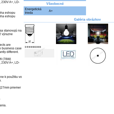
 230V A+, LD-
Všeobecné
  

Energetická
A+
uha eshopu

trieda
uha eshopu

Galéria obrázkov
sa stanovujú na 
 výrazne 
ects are 
e business case 
ly different. 

 (78W) 
 230V A+, LD-
ne k použitiu vo 
.

 (27mm priemer 


nia.
