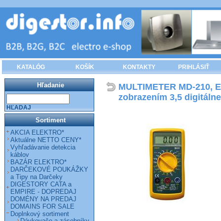
KATALÓG
KOŠÍK
KONTAKTY
PRIHLÁSIŤ
Hľadanie
MULTIMETER MD-210, EM
zobrazením 3,5 digitálne
HĽADAJ
Sortiment
AKCIA ELEKTRO*
Aktuálne NETTO CENY*
Vyhľadávanie detekcia
káblov
BAZÁR ELEKTRO*
DARČEKOVÉ POUKÁŽKY
a Tipy na Darčeky
DIGESTORY CATA a
EMPIRE - DOPREDAJ
DOMÉNY NA PREDAJ
DOMAINS FOR SALE
Doplnkový sortiment