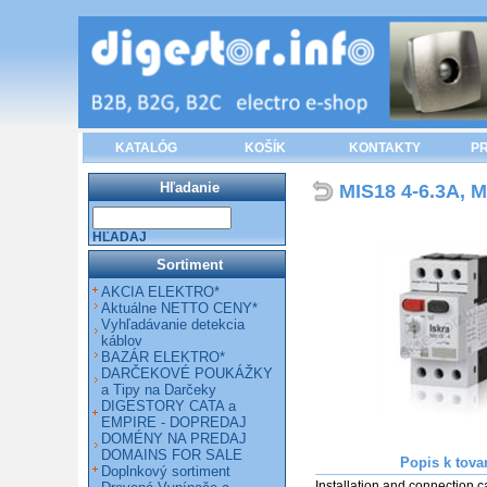
KATALÓG
KOŠÍK
KONTAKTY
PR
Hľadanie
MIS18 4-6.3A, M
HĽADAJ
Sortiment
AKCIA ELEKTRO*
Aktuálne NETTO CENY*
Vyhľadávanie detekcia
káblov
BAZÁR ELEKTRO*
DARČEKOVÉ POUKÁŽKY
a Tipy na Darčeky
DIGESTORY CATA a
EMPIRE - DOPREDAJ
DOMÉNY NA PREDAJ
DOMAINS FOR SALE
Popis k tova
Doplnkový sortiment
Installation and connection c