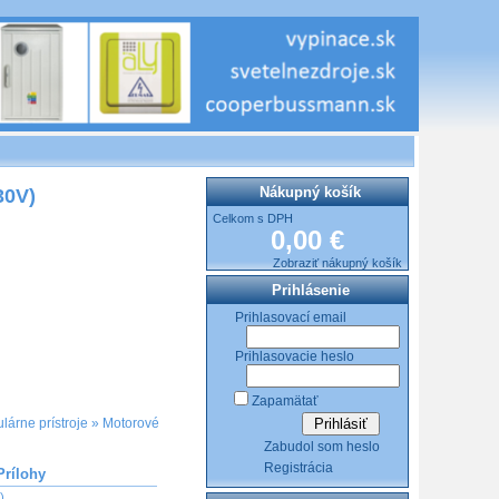
Nákupný košík
30V)
Celkom s DPH
0,00 €
Zobraziť nákupný košík
Prihlásenie
Prihlasovací email
Prihlasovacie heslo
Zapamätať
lárne prístroje
»
Motorové
Zabudol som heslo
Registrácia
Prílohy
)