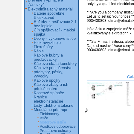
Drevené Vypínače a
only by a qualified electrician.
Zásuvky*
Elektroinštalačný materiál
***Are you a company, institut
Batérie spotrebné
Let us to set up Your prices!**
Bleskozvod
903/430803, elmat@elmat.sk 
Bužírky zmršťovacie 2:1
bez lepidla
Inštaláciu a zapojenie môže 
Cín spájkovací - mäkká
kvalifikovaný elektrotechnik.

spájka
Deony - výkonové ističe
***Ste Firma, Inštitúcia, ale
Elektrovýzbroje
Dajte si nastaviť Vaše ceny!*
Flexošnúry
903/430803, elmat@elmat.s
Káble
Káblové bubny a
predlžovačky
Káblové oká a konektory
Káblové príslušenstvo,
príchytky, pásky,
vývodky
Gal
Káblové spojky
Káblové žľaby a ich
príslušenstvo
Koncové spínače
Krabice
elektroinštalačné
Lišty Elektroinštalačné
Modulárne prístroje
Elektromery
Ističe
Motorové ističe
Poistkové odpojovače
Prepäťové ochrany