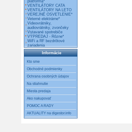
platforma*
VENTILÁTORY CATA
VENTILÁTORY NA LETO
VEREJNÉ OSVETLENIE*
Veterné elektrárne*
Videovrátniky,
audiovrátniky, zvončeky
Vstavané spotrebiče
VÝPREDAJ - Rôzne*
WiFi a RF bezdrôtové
zariadenia
Informácie
Kto sme
Obchodné podmienky
Ochrana osobných údajov
Na stiahnutie
Miesta predaja
Ako nakupovať
POMOC A RADY
AKTUALITY na digestor.info