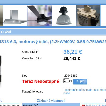
IHLÁSIŤ
IS18-6.3, motorový istič, (2.2kW/400V, 0.55-0.75kW/2
36,21 €
Cena s DPH
29,441 €
Cena bez DPH
Kód
M9946882
Teraz Nedostupné
ks
Kúpiť
Elektroinštalačný materiál
»
Modu
Kategórie tovaru
ističe
ru
Základné vlastnosti
an be performed 
Recyklačný
MS32.pdf (712kB