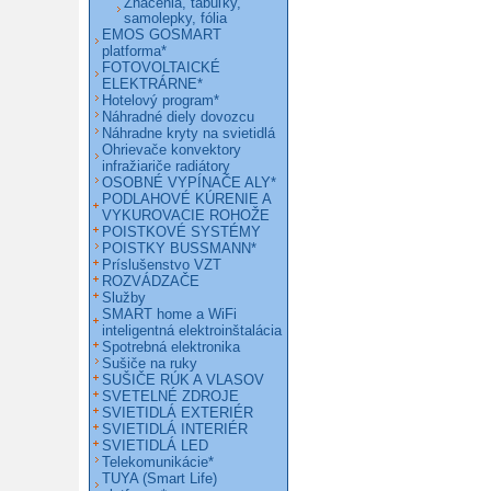
Značenia, tabuľky,
samolepky, fólia
EMOS GOSMART
platforma*
FOTOVOLTAICKÉ
ELEKTRÁRNE*
Hotelový program*
Náhradné diely dovozcu
Náhradne kryty na svietidlá
Ohrievače konvektory
infražiariče radiátory
OSOBNÉ VYPÍNAČE ALY*
PODLAHOVÉ KÚRENIE A
VYKUROVACIE ROHOŽE
POISTKOVÉ SYSTÉMY
POISTKY BUSSMANN*
Príslušenstvo VZT
ROZVÁDZAČE
Služby
SMART home a WiFi
inteligentná elektroinštalácia
Spotrebná elektronika
Sušiče na ruky
SUŠIČE RÚK A VLASOV
SVETELNÉ ZDROJE
SVIETIDLÁ EXTERIÉR
SVIETIDLÁ INTERIÉR
SVIETIDLÁ LED
Telekomunikácie*
TUYA (Smart Life)