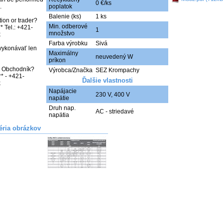
0 €/ks


poplatok
Balenie (ks)
1 ks
ion or trader? 
Min. odberové
* Tel.: +421-
1
množstvo


Farba výrobku
Sivá
vykonávať len 
Maximálny
neuvedený W
príkon
bo Obchodník? 
Výrobca/Značka
SEZ Krompachy
** - +421-
Ďalšie vlastnosti
k
Napájacie
230 V
,
400 V
napätie
Druh nap.
AC - striedavé
napätia
éria obrázkov