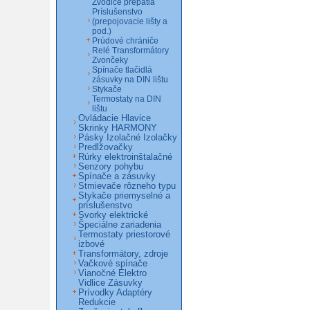
Zvodiče prepätia
Príslušenstvo
(prepojovacie lišty a
pod.)
Prúdové chrániče
Relé Transformátory
Zvončeky
Spínače tlačidlá
zásuvky na DIN lištu
Stykače
Termostaty na DIN
lištu
Ovládacie Hlavice
Skrinky HARMONY
Pásky Izolačné Izolačky
Predlžovačky
Rúrky elektroinštalačné
Senzory pohybu
Spínače a zásuvky
Stmievače rôzneho typu
Stykače priemyselné a
príslušenstvo
Svorky elektrické
Špeciálne zariadenia
Termostaty priestorové
izbové
Transformátory, zdroje
Vačkové spínače
Vianočné Elektro
Vidlice Zásuvky
Prívodky Adaptéry
Redukcie