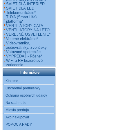
SVIETIDLÁ INTERIÉR
SVIETIDLÁ LED
Telekomunikácie*
TUYA (Smart Life)
platforma*
VENTILÁTORY CATA
VENTILÁTORY NA LETO
VEREJNÉ OSVETLENIE*
Veterné elektrárne*
Videovrátniky,
audiovrátniky, zvončeky
Vstavané spotrebiče
VÝPREDAJ - Rôzne*
WiFi a RF bezdrôtové
zariadenia
Informácie
Kto sme
Obchodné podmienky
Ochrana osobných údajov
Na stiahnutie
Miesta predaja
Ako nakupovať
POMOC A RADY