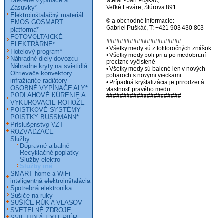
Drevené Vypínače a
včelár - Ján Puškáč,

Zásuvky*
Veľké Leváre, Štúrova 891

Elektroinštalačný materiál
© a obchodné informácie:

EMOS GOSMART
Gabriel Puškáč, T: +421 903 430 803

platforma*
FOTOVOLTAICKÉ
######################

ELEKTRÁRNE*
• Všetky medy sú z tohtoročných znášok

Hotelový program*
• Všetky medy boli pri a po medobraní 
Náhradné diely dovozcu
precízne vyčistené

Náhradne kryty na svietidlá
• Všetky medy sú balené len v nových 
Ohrievače konvektory
pohároch s novými viečkami

infražiariče radiátory
• Prípadná kryštalizácia je prirodzená 
OSOBNÉ VYPÍNAČE ALY*
vlastnosť pravého medu

PODLAHOVÉ KÚRENIE A
######################
VYKUROVACIE ROHOŽE
POISTKOVÉ SYSTÉMY
POISTKY BUSSMANN*
Príslušenstvo VZT
ROZVÁDZAČE
Služby
Dopravné a balné
Recyklačné poplatky
Služby elektro
Služby iné
SMART home a WiFi
inteligentná elektroinštalácia
Spotrebná elektronika
Sušiče na ruky
SUŠIČE RÚK A VLASOV
SVETELNÉ ZDROJE
SVIETIDLÁ EXTERIÉR