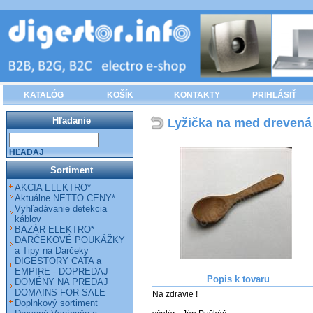
KATALÓG
KOŠÍK
KONTAKTY
PRIHLÁSIŤ
Hľadanie
Lyžička na med drevená
HĽADAJ
Sortiment
AKCIA ELEKTRO*
Aktuálne NETTO CENY*
Vyhľadávanie detekcia
káblov
BAZÁR ELEKTRO*
DARČEKOVÉ POUKÁŽKY
a Tipy na Darčeky
DIGESTORY CATA a
EMPIRE - DOPREDAJ
Popis k tovaru
DOMÉNY NA PREDAJ
DOMAINS FOR SALE
Na zdravie !

Doplnkový sortiment