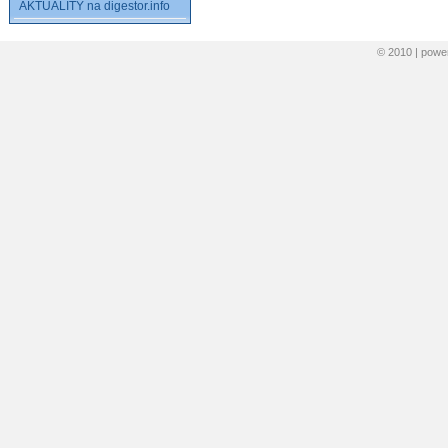
AKTUALITY na digestor.info
© 2010 | pow