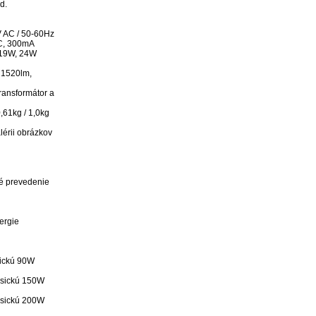
.

 AC / 50-60Hz

C, 300mA

19W, 24W

 1520lm, 
ransformátor a 
,61kg / 1,0kg

érii obrázkov

 prevedenie 
ergie

ickú 90W 
sickú 150W 
sickú 200W 