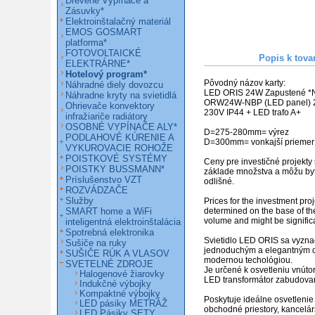
Drevené Vypínače a
Zásuvky*
Elektroinštalačný materiál
EMOS GOSMART
platforma*
FOTOVOLTAICKÉ
Popis k tova
ELEKTRÁRNE*
Hotelový program*
Pôvodný názov karty:

Náhradné diely dovozcu
LED ORIS 24W Zapustené *
Náhradne kryty na svietidlá
ORW24W-NBP (LED panel) 
Ohrievače konvektory
230V IP44 + LED trafo A+             
infražiariče radiátory
OSOBNÉ VYPÍNAČE ALY*
D=275-280mm= výrez

PODLAHOVÉ KÚRENIE A
D=300mm= vonkajší priemer

VYKUROVACIE ROHOŽE
POISTKOVÉ SYSTÉMY
Ceny pre investičné projekty 
POISTKY BUSSMANN*
základe množstva a môžu byť
Príslušenstvo VZT
odlišné. 

ROZVÁDZAČE
Služby
Prices for the investment proj
SMART home a WiFi
determined on the base of th
volume and might be significant
inteligentná elektroinštalácia
Spotrebná elektronika
Svietidlo LED ORIS sa vyznač
Sušiče na ruky
jednoduchým a elegantným d
SUŠIČE RÚK A VLASOV
modernou techológiou.

SVETELNÉ ZDROJE
Je určené k osvetleniu vnútor
Halogenové žiarovky
LED transformátor zabudovaný
Indukčné výbojky
Kompaktné výbojky
Poskytuje ideálne osvetlenie p
LED pásiky METRÁŽ
obchodné priestory, kancelárs
LED Pásiky SETY