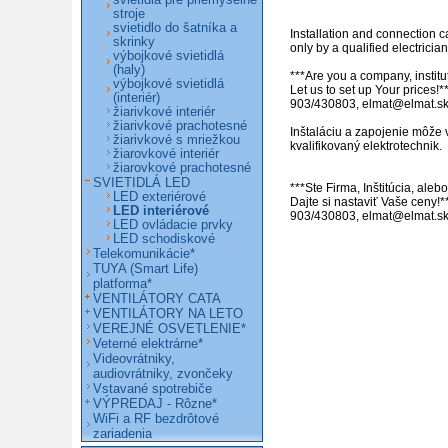
svietidlá pre priemyselné
stroje
svietidlo do šatníka a
Installation and connection c
skrinky
only by a qualified electrician.
výbojkové svietidlá
(haly)
***Are you a company, institut
výbojkové svietidlá
Let us to set up Your prices!**
(interiér)
903/430803, elmat@elmat.sk 
žiarivkové interiér
žiarivkové prachotesné
Inštaláciu a zapojenie môže 
žiarivkové s mriežkou
kvalifikovaný elektrotechnik.

žiarovkové interiér
žiarovkové prachotesné
SVIETIDLÁ LED
***Ste Firma, Inštitúcia, ale
LED exteriérové
Dajte si nastaviť Vaše ceny!*
LED interiérové
LED ovládacie prvky
LED schodiskové
Telekomunikácie*
TUYA (Smart Life)
platforma*
VENTILÁTORY CATA
VENTILÁTORY NA LETO
VEREJNÉ OSVETLENIE*
Veterné elektrárne*
Videovrátniky,
audiovrátniky, zvončeky
Vstavané spotrebiče
VÝPREDAJ - Rôzne*
WiFi a RF bezdrôtové
zariadenia