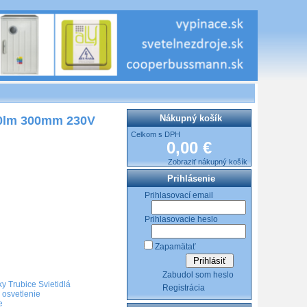
Nákupný košík
0lm 300mm 230V
Celkom s DPH
0,00 €
Zobraziť nákupný košík
Prihlásenie
Prihlasovací email
Prihlasovacie heslo
Zapamätať
Zabudol som heslo
y Trubice Svietidlá
Registrácia
 osvetlenie
e