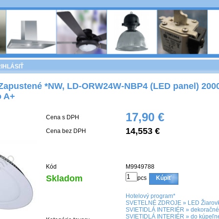
IHLÁSIŤ
Zapustené *NW, LD-ORW24W-NBP4 (LED panel) 200
o A+
17,90 €
Cena s DPH
14,553 €
Cena bez DPH
Kód
M9949788
Skladom
pcs
Kúpiť
Hotelový program*
SVETELNÉ ZDROJE
»
LED Žiarovk
SVIETIDLÁ INTERIÉR
»
dekoračné
SVIETIDLÁ INTERIÉR
»
do kúpeľn