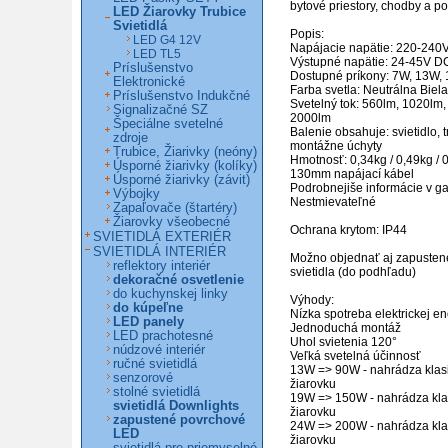
bytové priestory, chodby a pod
LED Žiarovky Trubice
Svietidlá
Popis:

LED G4 12V
Napájacie napätie: 220-240V
LED TL5
Výstupné napätie: 24-45V D
Príslušenstvo
Dostupné príkony: 7W, 13W, 
Elektronické
Farba svetla: Neutrálna Biela

Príslušenstvo Indukčné
Svetelný tok: 560lm, 1020lm,
Signalizačné SZ
2000lm

Špeciálne svetelné
Balenie obsahuje: svietidlo, t
zdroje
montážne úchyty

Trubice, Žiarivky (neóny)
Hmotnosť: 0,34kg / 0,49kg / 0
Úsporné žiarivky (kolíky)
130mm napájací kábel

Úsporné žiarivky (závit)
Podrobnejiše informácie v gal
Výbojky
Nestmievateľné

Zapaľovače (štartéry)
Žiarovky všeobecné
Ochrana krytom: IP44

SVIETIDLÁ EXTERIÉR
SVIETIDLÁ INTERIÉR
Možno objednať aj zapustené
reflektory interiér
svietidla (do podhľadu)

dekoračné osvetlenie
do kuchynskej linky
Výhody:

do kúpeľne
Nízka spotreba elektrickej en
LED panely
Jednoduchá montáž

LED prachotesné
Uhol svietenia 120°

núdzové interiér
Veľká svetelná účinnosť 

ručné svietidlá
13W => 90W - nahrádza klas
senzorové
žiarovku

stolné svietidlá
19W => 150W - nahrádza kla
svietidlá Downlights
žiarovku

zapustené povrchové
24W => 200W - nahrádza kla
LED
žiarovku
