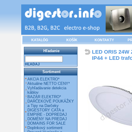
KATALÓG
KOŠÍK
KONTAKTY
PR
Hľadanie
LED ORIS 24W 
IP44 + LED traf
HĽADAJ
Sortiment
AKCIA ELEKTRO*
Aktuálne NETTO CENY*
Vyhľadávanie detekcia
káblov
BAZÁR ELEKTRO*
DARČEKOVÉ POUKÁŽKY
a Tipy na Darčeky
DIGESTORY CATA a
EMPIRE - DOPREDAJ
DOMÉNY NA PREDAJ
DOMAINS FOR SALE
Doplnkový sortiment