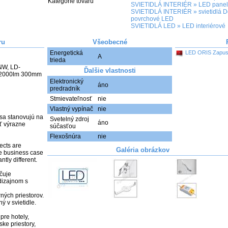
Kategórie tovaru
SVIETIDLÁ INTERIÉR
»
LED panel
SVIETIDLÁ INTERIÉR
»
svietidlá 
povrchové LED
SVIETIDLÁ LED
»
LED interiérové
ru
Všeobecné
Energetická
LED ORIS Zapust
A
trieda
NW, LD-
Ďalšie vlastnosti
2000lm 300mm 
                

Elektronický
áno
predradník
Stmievateľnosť
nie
Vlastný vypínač
nie
sa stanovujú na 
Svetelný zdroj
áno
 výrazne 
súčasťou
Flexošnúra
nie
ects are 
Galéria obrázkov
e business case 
ly different. 

uje 
izajnom s 
ných priestorov.

 v svietidle.

re hotely, 
ke priestory, 