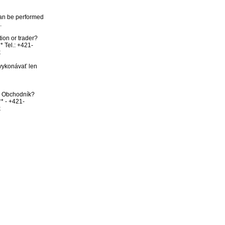
an be performed 


ion or trader? 
* Tel.: +421-


vykonávať len 
bo Obchodník? 
** - +421-