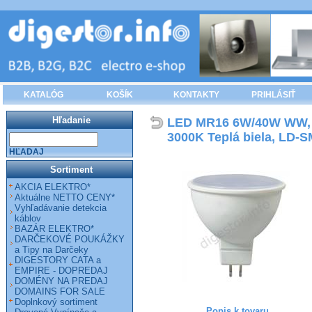
KATALÓG
KOŠÍK
KONTAKTY
PRIHLÁSIŤ
Hľadanie
LED MR16 6W/40W WW, 12
3000K Teplá biela, LD-
HĽADAJ
Sortiment
AKCIA ELEKTRO*
Aktuálne NETTO CENY*
Vyhľadávanie detekcia
káblov
BAZÁR ELEKTRO*
DARČEKOVÉ POUKÁŽKY
a Tipy na Darčeky
DIGESTORY CATA a
EMPIRE - DOPREDAJ
DOMÉNY NA PREDAJ
DOMAINS FOR SALE
Doplnkový sortiment
Popis k tovaru