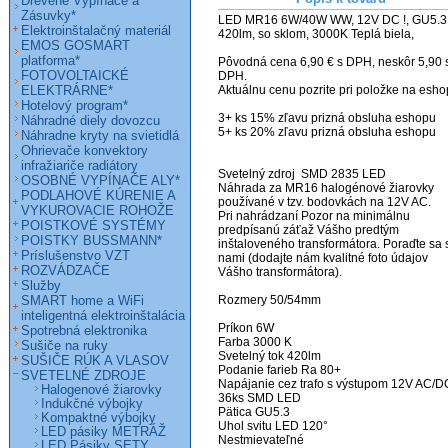
Drevené Vypínače a
Zásuvky*
LED MR16 6W/40W WW, 12V DC !, GU5.3,
Elektroinštalačný materiál
420lm, so sklom, 3000K Teplá biela,                                                                                                                                                              

EMOS GOSMART
platforma*
Pôvodná cena 6,90 € s DPH, neskôr 5,90 s
FOTOVOLTAICKÉ
DPH.

ELEKTRÁRNE*
Aktuálnu cenu pozrite pri položke na eshop
Hotelový program*
3+ ks 15% zľavu prizná obsluha eshopu

Náhradné diely dovozcu
5+ ks 20% zľavu prizná obsluha eshopu

Náhradne kryty na svietidlá
Ohrievače konvektory
infražiariče radiátory
Svetelný zdroj  SMD 2835 LED

OSOBNÉ VYPÍNAČE ALY*
Náhrada za MR16 halogénové žiarovky 
PODLAHOVÉ KÚRENIE A
používané v tzv. bodovkách na 12V AC.

VYKUROVACIE ROHOŽE
Pri nahrádzaní Pozor na minimálnu 
POISTKOVÉ SYSTÉMY
predpísanú záťaž Vášho predtým 
POISTKY BUSSMANN*
inštaloveného transformátora. Poraďte sa s
Príslušenstvo VZT
nami (dodajte nám kvalitné foto údajov 
ROZVÁDZAČE
Vášho transformátora).

Služby
SMART home a WiFi
Rozmery 50/54mm

inteligentná elektroinštalácia
Príkon 6W

Spotrebná elektronika
Farba 3000 K

Sušiče na ruky
Svetelný tok 420lm

SUŠIČE RÚK A VLASOV
Podanie farieb Ra 80+

SVETELNÉ ZDROJE
Napájanie cez trafo s výstupom 12V AC/DC
Halogenové žiarovky
36ks SMD LED

Indukčné výbojky
Pätica GU5.3

Kompaktné výbojky
Uhol svitu LED 120°

LED pásiky METRÁŽ
Nestmievateľné

LED Pásiky SETY