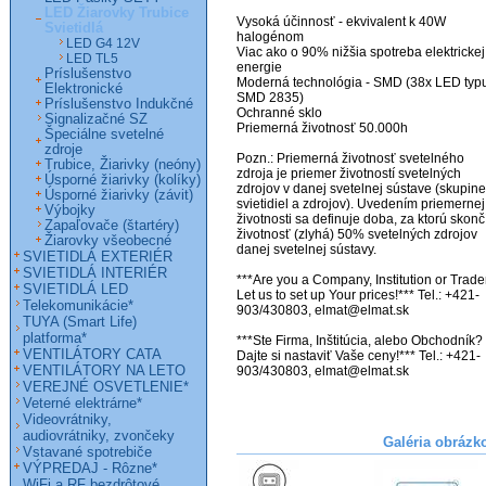
LED Žiarovky Trubice
Vysoká účinnosť - ekvivalent k 40W 
Svietidlá
halogénom

LED G4 12V
Viac ako o 90% nižšia spotreba elektrickej 
LED TL5
energie

Príslušenstvo
Moderná technológia - SMD (38x LED typu
Elektronické
SMD 2835)

Príslušenstvo Indukčné
Ochranné sklo

Signalizačné SZ
Priemerná životnosť 50.000h

Špeciálne svetelné
zdroje
Pozn.: Priemerná životnosť svetelného 
Trubice, Žiarivky (neóny)
zdroja je priemer životností svetelných 
Úsporné žiarivky (kolíky)
zdrojov v danej svetelnej sústave (skupine 
Úsporné žiarivky (závit)
svietidiel a zdrojov). Uvedením priemernej 
Výbojky
životnosti sa definuje doba, za ktorú skončí
Zapaľovače (štartéry)
životnosť (zlyhá) 50% svetelných zdrojov 
Žiarovky všeobecné
danej svetelnej sústavy.

SVIETIDLÁ EXTERIÉR
SVIETIDLÁ INTERIÉR
***Are you a Company, Institution or Trader
SVIETIDLÁ LED
Let us to set up Your prices!*** Tel.: +421-
Telekomunikácie*
903/430803, elmat@elmat.sk

TUYA (Smart Life)
platforma*
***Ste Firma, Inštitúcia, alebo Obchodník? 
VENTILÁTORY CATA
Dajte si nastaviť Vaše ceny!*** Tel.: +421-
VENTILÁTORY NA LETO
903/430803, elmat@elmat.sk

VEREJNÉ OSVETLENIE*
Veterné elektrárne*
Videovrátniky,
audiovrátniky, zvončeky
Galéria obrázk
Vstavané spotrebiče
VÝPREDAJ - Rôzne*
WiFi a RF bezdrôtové