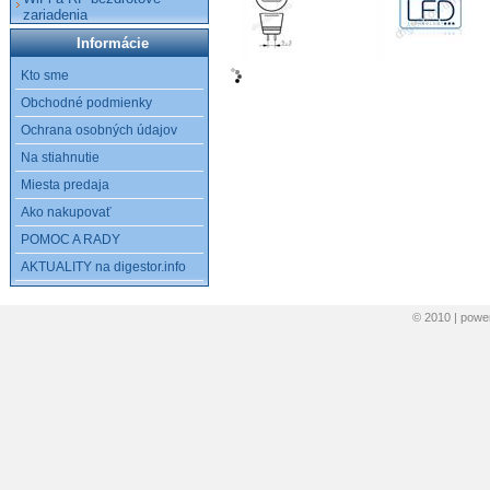
zariadenia
Informácie
Kto sme
Obchodné podmienky
Ochrana osobných údajov
Na stiahnutie
Miesta predaja
Ako nakupovať
POMOC A RADY
AKTUALITY na digestor.info
© 2010 | pow