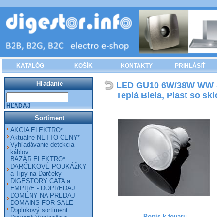
KATALÓG
KOŠÍK
KONTAKTY
PRIHLÁSIŤ
Hľadanie
LED GU10 6W/38W WW SM
Teplá Biela, Plast so sk
HĽADAJ
Sortiment
AKCIA ELEKTRO*
Aktuálne NETTO CENY*
Vyhľadávanie detekcia
káblov
BAZÁR ELEKTRO*
DARČEKOVÉ POUKÁŽKY
a Tipy na Darčeky
DIGESTORY CATA a
EMPIRE - DOPREDAJ
DOMÉNY NA PREDAJ
DOMAINS FOR SALE
Doplnkový sortiment
Popis k tovaru