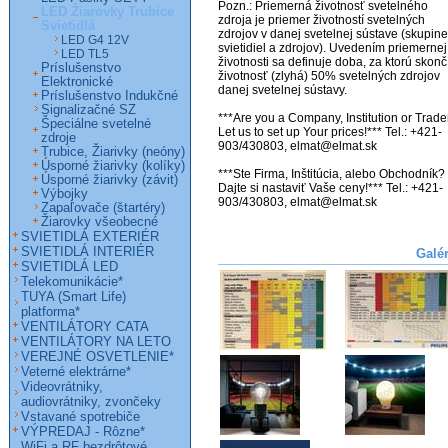
Pozn.: Priemerná životnosť svetelného 
LED Žiarovky Trubice
zdroja je priemer životností svetelných 
Svietidlá
zdrojov v danej svetelnej sústave (skupine 
LED G4 12V
svietidiel a zdrojov). Uvedením priemernej 
LED TL5
životnosti sa definuje doba, za ktorú skončí
Príslušenstvo
životnosť (zlyhá) 50% svetelných zdrojov 
Elektronické
danej svetelnej sústavy.

Príslušenstvo Indukčné
Signalizačné SZ
***Are you a Company, Institution or Trader
Špeciálne svetelné
Let us to set up Your prices!*** Tel.: +421-
zdroje
903/430803, elmat@elmat.sk

Trubice, Žiarivky (neóny)
Úsporné žiarivky (kolíky)
***Ste Firma, Inštitúcia, alebo Obchodník? 
Úsporné žiarivky (závit)
Dajte si nastaviť Vaše ceny!*** Tel.: +421-
Výbojky
903/430803, elmat@elmat.sk

Zapaľovače (štartéry)
Žiarovky všeobecné
SVIETIDLÁ EXTERIÉR
SVIETIDLÁ INTERIÉR
Galé
SVIETIDLÁ LED
Telekomunikácie*
TUYA (Smart Life)
platforma*
VENTILÁTORY CATA
VENTILÁTORY NA LETO
VEREJNÉ OSVETLENIE*
Veterné elektrárne*
Videovrátniky,
audiovrátniky, zvončeky
Vstavané spotrebiče
VÝPREDAJ - Rôzne*
WiFi a RF bezdrôtové