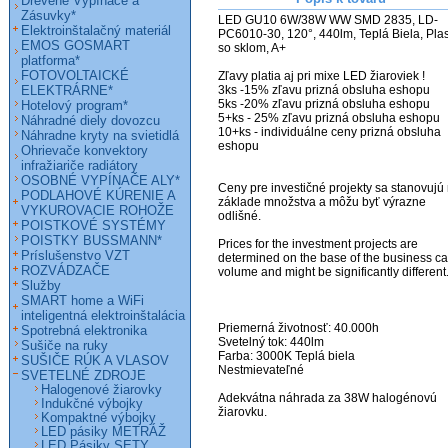
Drevené Vypínače a
Zásuvky*
LED GU10 6W/38W WW SMD 2835, LD-
Elektroinštalačný materiál
PC6010-30, 120°, 440lm, Teplá Biela, Plast
EMOS GOSMART
so sklom, A+      

platforma*
FOTOVOLTAICKÉ
Zľavy platia aj pri mixe LED žiaroviek !

ELEKTRÁRNE*
3ks -15% zľavu prizná obsluha eshopu

5ks -20% zľavu prizná obsluha eshopu

Hotelový program*
5+ks - 25% zľavu prizná obsluha eshopu

Náhradné diely dovozcu
10+ks - individuálne ceny prizná obsluha 
Náhradne kryty na svietidlá
eshopu

Ohrievače konvektory
infražiariče radiátory
OSOBNÉ VYPÍNAČE ALY*
Ceny pre investičné projekty sa stanovujú 
PODLAHOVÉ KÚRENIE A
základe množstva a môžu byť výrazne 
VYKUROVACIE ROHOŽE
odlišné. 

POISTKOVÉ SYSTÉMY
POISTKY BUSSMANN*
Prices for the investment projects are 
Príslušenstvo VZT
determined on the base of the business ca
ROZVÁDZAČE
volume and might be significantly different. 
Služby
SMART home a WiFi
inteligentná elektroinštalácia
Priemerná životnosť: 40.000h

Spotrebná elektronika
Svetelný tok: 440lm

Sušiče na ruky
Farba: 3000K Teplá biela

SUŠIČE RÚK A VLASOV
Nestmievateľné

SVETELNÉ ZDROJE
Halogenové žiarovky
Adekvátna náhrada za 38W halogénovú 
Indukčné výbojky
žiarovku.

Kompaktné výbojky
LED pásiky METRÁŽ
LED Pásiky SETY