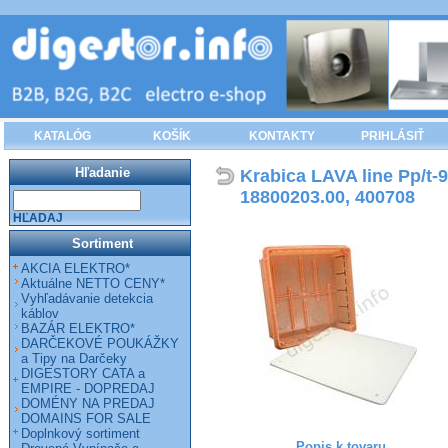
KATALÓG
KOŠÍK
KONTAKTY
PRIHLÁSIŤ
Hľadanie
Krabica LAVA line Pp/t-
18800203.00, 400708
HĽADAJ
Sortiment
AKCIA ELEKTRO*
Aktuálne NETTO CENY*
Vyhľadávanie detekcia
káblov
BAZÁR ELEKTRO*
DARČEKOVÉ POUKÁŽKY
a Tipy na Darčeky
DIGESTORY CATA a
EMPIRE - DOPREDAJ
DOMÉNY NA PREDAJ
DOMAINS FOR SALE
Doplnkový sortiment
Popis k tovaru