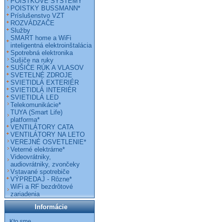
POISTKOVÉ SYSTÉMY
POISTKY BUSSMANN*
Príslušenstvo VZT
ROZVÁDZAČE
Služby
SMART home a WiFi
inteligentná elektroinštalácia
Spotrebná elektronika
Sušiče na ruky
SUŠIČE RÚK A VLASOV
SVETELNÉ ZDROJE
SVIETIDLÁ EXTERIÉR
SVIETIDLÁ INTERIÉR
SVIETIDLÁ LED
Telekomunikácie*
TUYA (Smart Life)
platforma*
VENTILÁTORY CATA
VENTILÁTORY NA LETO
VEREJNÉ OSVETLENIE*
Veterné elektrárne*
Videovrátniky,
audiovrátniky, zvončeky
Vstavané spotrebiče
VÝPREDAJ - Rôzne*
WiFi a RF bezdrôtové
zariadenia
Informácie
Kto sme