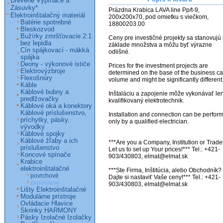
Drevené Vypínače a
Zásuvky*
Prázdna Krabica LAVA line Pp/t-9, 
Elektroinštalačný materiál
200x200x70, pod omietku s viečkom, 
Batérie spotrebné
18800203.00                                  

Bleskozvod
Bužírky zmršťovacie 2:1
Ceny pre investičné projekty sa stanovujú 
bez lepidla
základe množstva a môžu byť výrazne 
Cín spájkovací - mäkká
odlišné. 

spájka
Deony - výkonové ističe
Prices for the investment projects are 
Elektrovýzbroje
determined on the base of the business ca
Flexošnúry
volume and might be significantly different.               
Káble
Káblové bubny a
Inštaláciu a zapojenie môže vykonávať len
predlžovačky
kvalifikovaný elektrotechnik.

Káblové oká a konektory
Káblové príslušenstvo,
Installation and connection can be perform
príchytky, pásky,
only by a qualified electrician.

vývodky
Káblové spojky
Káblové žľaby a ich
***Are you a Company, Institution or Trader
príslušenstvo
Let us to set up Your prices!*** Tel.: +421-
Koncové spínače
903/430803, elmat@elmat.sk

Krabice
elektroinštalačné
***Ste Firma, Inštitúcia, alebo Obchodník? 
povrchové
Dajte si nastaviť Vaše ceny!*** Tel.: +421-
zapustené
903/430803, elmat@elmat.sk
Lišty Elektroinštalačné
Modulárne prístroje
Ovládacie Hlavice
Skrinky HARMONY
Pásky Izolačné Izolačky