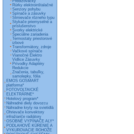
Predlžovačky
Rúrky elektroinštalačné
Senzory pohybu
Spínače a zásuvky
Stmievače rôzneho typu
Stykače priemyselné a
príslušenstvo
Svorky elektrické
Špeciálne zariadenia
Termostaty priestorové
izbové
Transformátory, zdroje
Vačkové spínače
Vianočné Elektro
Vidlice Zásuvky
Prívodky Adaptéry
Redukcie
Značenia, tabuľky,
samolepky, fólia
EMOS GOSMART
platforma*
FOTOVOLTAICKÉ
ELEKTRÁRNE*
Hotelový program*
Náhradné diely dovozcu
Náhradne kryty na svietidlá
Ohrievače konvektory
infražiariče radiátory
OSOBNÉ VYPÍNAČE ALY*
PODLAHOVÉ KÚRENIE A
VYKUROVACIE ROHOŽE