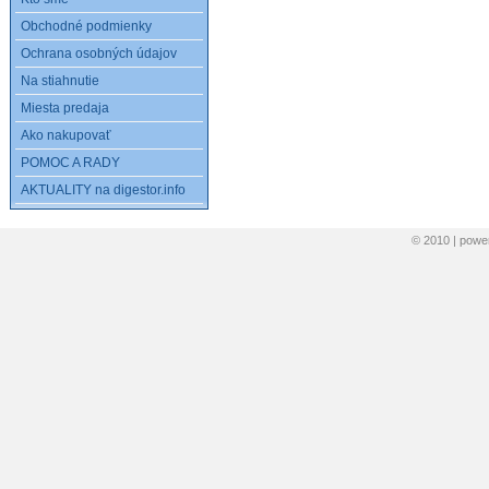
Obchodné podmienky
Ochrana osobných údajov
Na stiahnutie
Miesta predaja
Ako nakupovať
POMOC A RADY
AKTUALITY na digestor.info
© 2010 | pow