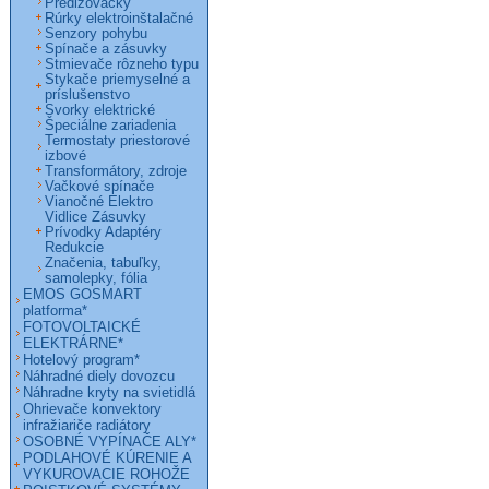
Predlžovačky
Rúrky elektroinštalačné
Senzory pohybu
Spínače a zásuvky
Stmievače rôzneho typu
Stykače priemyselné a
príslušenstvo
Svorky elektrické
Špeciálne zariadenia
Termostaty priestorové
izbové
Transformátory, zdroje
Vačkové spínače
Vianočné Elektro
Vidlice Zásuvky
Prívodky Adaptéry
Redukcie
Značenia, tabuľky,
samolepky, fólia
EMOS GOSMART
platforma*
FOTOVOLTAICKÉ
ELEKTRÁRNE*
Hotelový program*
Náhradné diely dovozcu
Náhradne kryty na svietidlá
Ohrievače konvektory
infražiariče radiátory
OSOBNÉ VYPÍNAČE ALY*
PODLAHOVÉ KÚRENIE A
VYKUROVACIE ROHOŽE