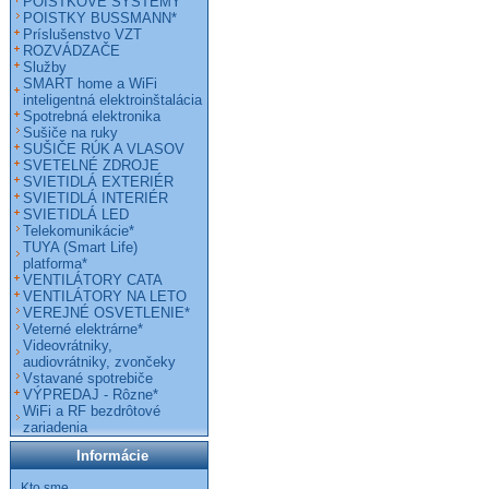
POISTKOVÉ SYSTÉMY
POISTKY BUSSMANN*
Príslušenstvo VZT
ROZVÁDZAČE
Služby
SMART home a WiFi
inteligentná elektroinštalácia
Spotrebná elektronika
Sušiče na ruky
SUŠIČE RÚK A VLASOV
SVETELNÉ ZDROJE
SVIETIDLÁ EXTERIÉR
SVIETIDLÁ INTERIÉR
SVIETIDLÁ LED
Telekomunikácie*
TUYA (Smart Life)
platforma*
VENTILÁTORY CATA
VENTILÁTORY NA LETO
VEREJNÉ OSVETLENIE*
Veterné elektrárne*
Videovrátniky,
audiovrátniky, zvončeky
Vstavané spotrebiče
VÝPREDAJ - Rôzne*
WiFi a RF bezdrôtové
zariadenia
Informácie
Kto sme