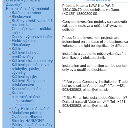
Drevené Vypínače a
Zásuvky*
Prázdna Krabica LAVA line Pp/t-5, 
Elektroinštalačný materiál
130x130x70, pod omietku s viečkom, 
Batérie spotrebné
(KO125) 18800200.00                                      
Bleskozvod
Bužírky zmršťovacie 2:1
Ceny pre investičné projekty sa stanovujú 
bez lepidla
základe množstva a môžu byť výrazne 
Cín spájkovací - mäkká
odlišné. 

spájka
Deony - výkonové ističe
Prices for the investment projects are 
Elektrovýzbroje
determined on the base of the business ca
Flexošnúry
volume and might be significantly different. 
Káble
Káblové bubny a
Inštaláciu a zapojenie môže vykonávať len
predlžovačky
kvalifikovaný elektrotechnik.

Káblové oká a konektory
Káblové príslušenstvo,
Installation and connection can be perform
príchytky, pásky,
only by a qualified electrician.

vývodky
Káblové spojky
Káblové žľaby a ich
***Are you a Company, Institution or Trader
príslušenstvo
Let us to set up Your prices!*** Tel.: +421-
Koncové spínače
903/430803, elmat@elmat.sk

Krabice
elektroinštalačné
***Ste Firma, Inštitúcia, alebo Obchodník? 
povrchové
Dajte si nastaviť Vaše ceny!*** Tel.: +421-
zapustené
903/430803, elmat@elmat.sk
Lišty Elektroinštalačné
Modulárne prístroje
Ovládacie Hlavice
Skrinky HARMONY
Pásky Izolačné Izolačky