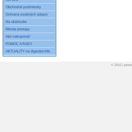
Obchodné podmienky
Ochrana osobných údajov
Na stiahnutie
Miesta predaja
Ako nakupovať
POMOC A RADY
AKTUALITY na digestor.info
© 2010 | pow