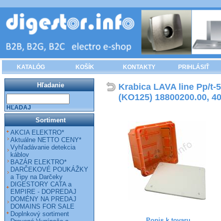
KATALÓG
KOŠÍK
KONTAKTY
PRIHLÁSIŤ
Hľadanie
Krabica LAVA line Pp/t-
(KO125) 18800200.00, 4
HĽADAJ
Sortiment
AKCIA ELEKTRO*
Aktuálne NETTO CENY*
Vyhľadávanie detekcia
káblov
BAZÁR ELEKTRO*
DARČEKOVÉ POUKÁŽKY
a Tipy na Darčeky
DIGESTORY CATA a
EMPIRE - DOPREDAJ
DOMÉNY NA PREDAJ
DOMAINS FOR SALE
Doplnkový sortiment
Popis k tovaru