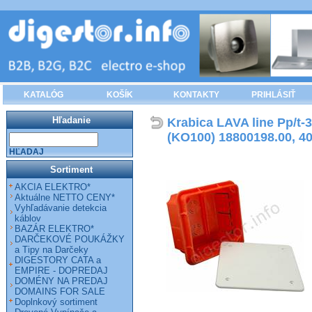
KATALÓG
KOŠÍK
KONTAKTY
PRIHLÁSIŤ
Hľadanie
Krabica LAVA line Pp/t-
(KO100) 18800198.00, 4
HĽADAJ
Sortiment
AKCIA ELEKTRO*
Aktuálne NETTO CENY*
Vyhľadávanie detekcia
káblov
BAZÁR ELEKTRO*
DARČEKOVÉ POUKÁŽKY
a Tipy na Darčeky
DIGESTORY CATA a
EMPIRE - DOPREDAJ
DOMÉNY NA PREDAJ
DOMAINS FOR SALE
Doplnkový sortiment