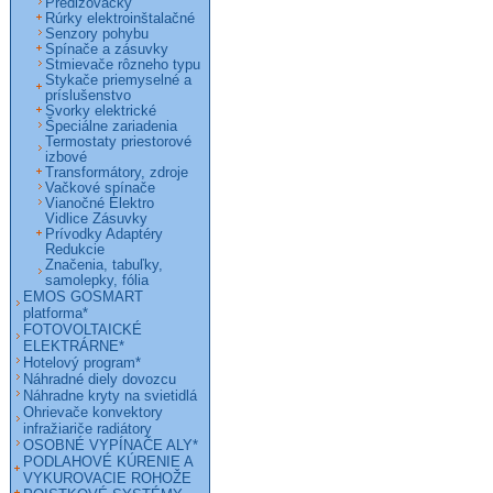
Predlžovačky
Rúrky elektroinštalačné
Senzory pohybu
Spínače a zásuvky
Stmievače rôzneho typu
Stykače priemyselné a
príslušenstvo
Svorky elektrické
Špeciálne zariadenia
Termostaty priestorové
izbové
Transformátory, zdroje
Vačkové spínače
Vianočné Elektro
Vidlice Zásuvky
Prívodky Adaptéry
Redukcie
Značenia, tabuľky,
samolepky, fólia
EMOS GOSMART
platforma*
FOTOVOLTAICKÉ
ELEKTRÁRNE*
Hotelový program*
Náhradné diely dovozcu
Náhradne kryty na svietidlá
Ohrievače konvektory
infražiariče radiátory
OSOBNÉ VYPÍNAČE ALY*
PODLAHOVÉ KÚRENIE A
VYKUROVACIE ROHOŽE