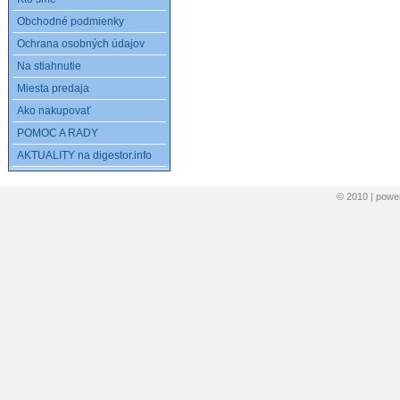
Obchodné podmienky
Ochrana osobných údajov
Na stiahnutie
Miesta predaja
Ako nakupovať
POMOC A RADY
AKTUALITY na digestor.info
© 2010 | pow