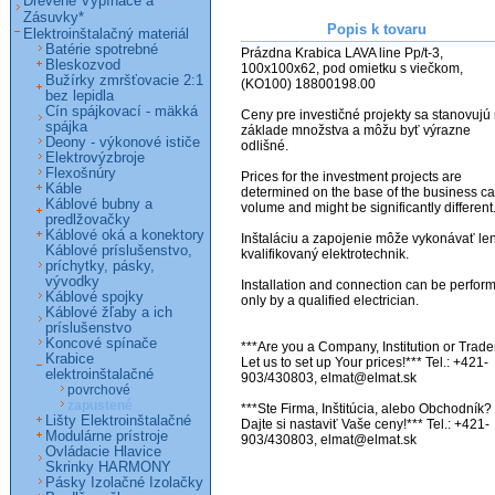
Drevené Vypínače a
Zásuvky*
Popis k tovaru
Elektroinštalačný materiál
Batérie spotrebné
Prázdna Krabica LAVA line Pp/t-3, 
Bleskozvod
100x100x62, pod omietku s viečkom, 
Bužírky zmršťovacie 2:1
(KO100) 18800198.00                                      
bez lepidla
Cín spájkovací - mäkká
Ceny pre investičné projekty sa stanovujú 
spájka
základe množstva a môžu byť výrazne 
Deony - výkonové ističe
odlišné. 

Elektrovýzbroje
Flexošnúry
Prices for the investment projects are 
Káble
determined on the base of the business ca
Káblové bubny a
volume and might be significantly different. 
predlžovačky
Káblové oká a konektory
Inštaláciu a zapojenie môže vykonávať len
Káblové príslušenstvo,
kvalifikovaný elektrotechnik.

príchytky, pásky,
vývodky
Installation and connection can be perform
Káblové spojky
only by a qualified electrician.

Káblové žľaby a ich
príslušenstvo
Koncové spínače
***Are you a Company, Institution or Trader
Krabice
Let us to set up Your prices!*** Tel.: +421-
elektroinštalačné
903/430803, elmat@elmat.sk

povrchové
zapustené
***Ste Firma, Inštitúcia, alebo Obchodník? 
Lišty Elektroinštalačné
Dajte si nastaviť Vaše ceny!*** Tel.: +421-
Modulárne prístroje
903/430803, elmat@elmat.sk
Ovládacie Hlavice
Skrinky HARMONY
Pásky Izolačné Izolačky