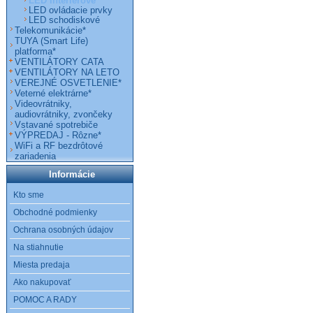
LED interiérové
LED ovládacie prvky
LED schodiskové
Telekomunikácie*
TUYA (Smart Life)
platforma*
VENTILÁTORY CATA
VENTILÁTORY NA LETO
VEREJNÉ OSVETLENIE*
Veterné elektrárne*
Videovrátniky,
audiovrátniky, zvončeky
Vstavané spotrebiče
VÝPREDAJ - Rôzne*
WiFi a RF bezdrôtové
zariadenia
Informácie
Kto sme
Obchodné podmienky
Ochrana osobných údajov
Na stiahnutie
Miesta predaja
Ako nakupovať
POMOC A RADY