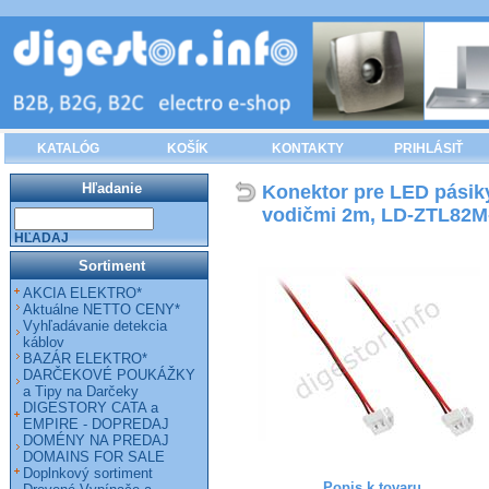
KATALÓG
KOŠÍK
KONTAKTY
PRIHLÁSIŤ
Hľadanie
Konektor pre LED pásik
vodičmi 2m, LD-ZTL82M
HĽADAJ
Sortiment
AKCIA ELEKTRO*
Aktuálne NETTO CENY*
Vyhľadávanie detekcia
káblov
BAZÁR ELEKTRO*
DARČEKOVÉ POUKÁŽKY
a Tipy na Darčeky
DIGESTORY CATA a
EMPIRE - DOPREDAJ
DOMÉNY NA PREDAJ
DOMAINS FOR SALE
Doplnkový sortiment
Popis k tovaru