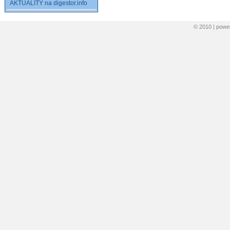
AKTUALITY na digestor.info
© 2010 | pow