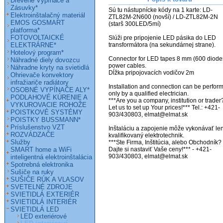
Drevené Vypínače a
Zásuvky*
Sú tu nástupnícke kódy na 1 karte: LD-
Elektroinštalačný materiál
ZTL82M-2N600 (novší) / LD-ZTL82M-2N 
EMOS GOSMART
(starš 300LED/5mí)

platforma*
FOTOVOLTAICKÉ
Slúži pre pripojenie LED pásika do LED 
ELEKTRÁRNE*
transformátora (na sekundárnej strane).

Hotelový program*
Connector for LED tapes 8 mm (600 diodes
Náhradné diely dovozcu
power cables.                                                  

Náhradne kryty na svietidlá
Dĺžka pripojovacích vodičov 2m

Ohrievače konvektory
infražiariče radiátory
Installation and connection can be perform
OSOBNÉ VYPÍNAČE ALY*
only by a qualified electrician.

PODLAHOVÉ KÚRENIE A
***Are you a company, institution or trader?
VYKUROVACIE ROHOŽE
Let us to set up Your prices!*** Tel.: +421-
POISTKOVÉ SYSTÉMY
903/430803, elmat@elmat.sk 

POISTKY BUSSMANN*
Príslušenstvo VZT
Inštaláciu a zapojenie môže vykonávať len
ROZVÁDZAČE
kvalifikovaný elektrotechnik. 

Služby
***Ste Firma, Inštitúcia, alebo Obchodník? 
SMART home a WiFi
Dajte si nastaviť Vaše ceny!*** - +421-
inteligentná elektroinštalácia
Spotrebná elektronika
Sušiče na ruky
SUŠIČE RÚK A VLASOV
SVETELNÉ ZDROJE
SVIETIDLÁ EXTERIÉR
SVIETIDLÁ INTERIÉR
SVIETIDLÁ LED
LED exteriérové