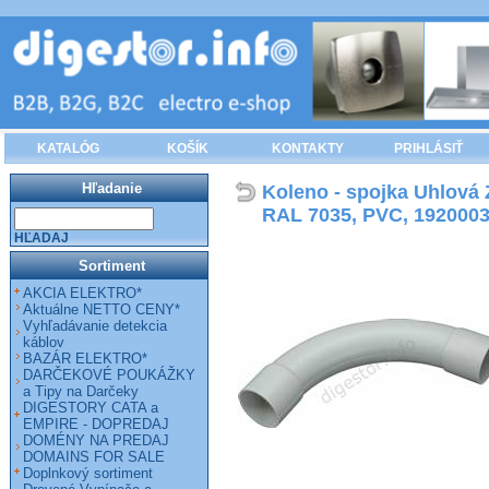
KATALÓG
KOŠÍK
KONTAKTY
PRIHLÁSIŤ
Hľadanie
Koleno - spojka Uhlová 
RAL 7035, PVC, 1920003
HĽADAJ
Sortiment
AKCIA ELEKTRO*
Aktuálne NETTO CENY*
Vyhľadávanie detekcia
káblov
BAZÁR ELEKTRO*
DARČEKOVÉ POUKÁŽKY
a Tipy na Darčeky
DIGESTORY CATA a
EMPIRE - DOPREDAJ
DOMÉNY NA PREDAJ
DOMAINS FOR SALE
Doplnkový sortiment