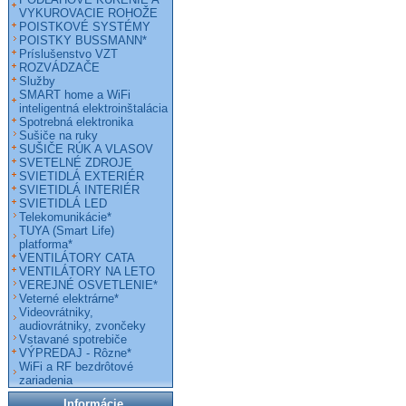
VYKUROVACIE ROHOŽE
POISTKOVÉ SYSTÉMY
POISTKY BUSSMANN*
Príslušenstvo VZT
ROZVÁDZAČE
Služby
SMART home a WiFi
inteligentná elektroinštalácia
Spotrebná elektronika
Sušiče na ruky
SUŠIČE RÚK A VLASOV
SVETELNÉ ZDROJE
SVIETIDLÁ EXTERIÉR
SVIETIDLÁ INTERIÉR
SVIETIDLÁ LED
Telekomunikácie*
TUYA (Smart Life)
platforma*
VENTILÁTORY CATA
VENTILÁTORY NA LETO
VEREJNÉ OSVETLENIE*
Veterné elektrárne*
Videovrátniky,
audiovrátniky, zvončeky
Vstavané spotrebiče
VÝPREDAJ - Rôzne*
WiFi a RF bezdrôtové
zariadenia
Informácie