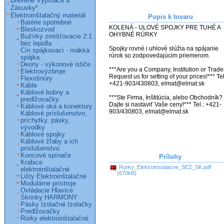
Drevené Vypínače a
Zásuvky*
Elektroinštalačný materiál
Popis k tovaru
Batérie spotrebné
KOLENÁ - ULOVÉ SPOJKY PRE TUHÉ A 
Bleskozvod
OHYBNÉ RÚRKY

Bužírky zmršťovacie 2:1
bez lepidla
Spojky rovné i uhlové slúžia na spájanie 
Cín spájkovací - mäkká
rúrok so zodpovedajúcim priemerom. 

spájka
Deony - výkonové ističe
***Are you a Company, Institution or Trader
Elektrovýzbroje
Request us for setting of your prices!*** Tel.
Flexošnúry
+421-903/430803, elmat@elmat.sk

Káble
Káblové bubny a
***Ste Firma, Inštitúcia, alebo Obchodník? 
predlžovačky
Dajte si nastaviť Vaše ceny!*** Tel.: +421-
Káblové oká a konektory
903/430803, elmat@elmat.sk
Káblové príslušenstvo,
príchytky, pásky,
vývodky
Káblové spojky
Káblové žľaby a ich
príslušenstvo
Koncové spínače
Prílohy
Krabice
Rurky_Elektroinstalacne_SEZ_SK.pdf
elektroinštalačné
(670kB)
Lišty Elektroinštalačné
Modulárne prístroje
Ovládacie Hlavice
Skrinky HARMONY
Pásky Izolačné Izolačky
Predlžovačky
Rúrky elektroinštalačné