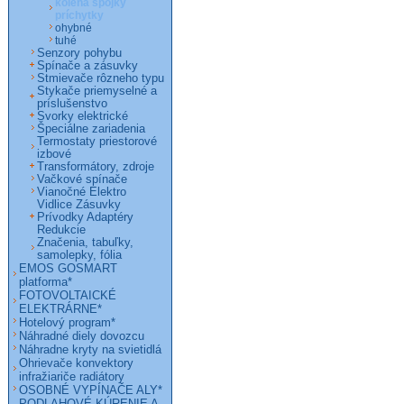
kolená spojky
príchytky
ohybné
tuhé
Senzory pohybu
Spínače a zásuvky
Stmievače rôzneho typu
Stykače priemyselné a
príslušenstvo
Svorky elektrické
Špeciálne zariadenia
Termostaty priestorové
izbové
Transformátory, zdroje
Vačkové spínače
Vianočné Elektro
Vidlice Zásuvky
Prívodky Adaptéry
Redukcie
Značenia, tabuľky,
samolepky, fólia
EMOS GOSMART
platforma*
FOTOVOLTAICKÉ
ELEKTRÁRNE*
Hotelový program*
Náhradné diely dovozcu
Náhradne kryty na svietidlá
Ohrievače konvektory
infražiariče radiátory
OSOBNÉ VYPÍNAČE ALY*
PODLAHOVÉ KÚRENIE A