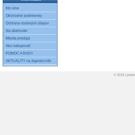
Kto sme
Obchodné podmienky
Ochrana osobných údajov
Na stiahnutie
Miesta predaja
Ako nakupovať
POMOC A RADY
AKTUALITY na digestor.info
© 2010 | pow