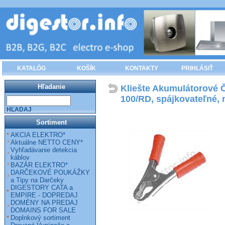
KATALÓG
KOŠÍK
KONTAKTY
PRIHLÁSIŤ
Hľadanie
Kliešte Akumulátorové 
100/RD, spájkovateľné, 
HĽADAJ
Sortiment
AKCIA ELEKTRO*
Aktuálne NETTO CENY*
Vyhľadávanie detekcia
káblov
BAZÁR ELEKTRO*
DARČEKOVÉ POUKÁŽKY
a Tipy na Darčeky
DIGESTORY CATA a
EMPIRE - DOPREDAJ
DOMÉNY NA PREDAJ
DOMAINS FOR SALE
Doplnkový sortiment