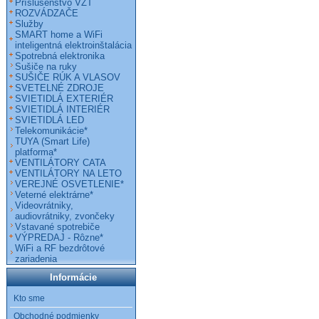
Príslušenstvo VZT
ROZVÁDZAČE
Služby
SMART home a WiFi
inteligentná elektroinštalácia
Spotrebná elektronika
Sušiče na ruky
SUŠIČE RÚK A VLASOV
SVETELNÉ ZDROJE
SVIETIDLÁ EXTERIÉR
SVIETIDLÁ INTERIÉR
SVIETIDLÁ LED
Telekomunikácie*
TUYA (Smart Life)
platforma*
VENTILÁTORY CATA
VENTILÁTORY NA LETO
VEREJNÉ OSVETLENIE*
Veterné elektrárne*
Videovrátniky,
audiovrátniky, zvončeky
Vstavané spotrebiče
VÝPREDAJ - Rôzne*
WiFi a RF bezdrôtové
zariadenia
Informácie
Kto sme
Obchodné podmienky