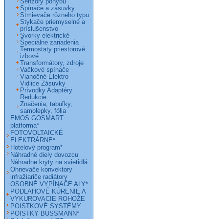
Senzory pohybu
Spínače a zásuvky
Stmievače rôzneho typu
Stykače priemyselné a
príslušenstvo
Svorky elektrické
Špeciálne zariadenia
Termostaty priestorové
izbové
Transformátory, zdroje
Vačkové spínače
Vianočné Elektro
Vidlice Zásuvky
Prívodky Adaptéry
Redukcie
Značenia, tabuľky,
samolepky, fólia
EMOS GOSMART
platforma*
FOTOVOLTAICKÉ
ELEKTRÁRNE*
Hotelový program*
Náhradné diely dovozcu
Náhradne kryty na svietidlá
Ohrievače konvektory
infražiariče radiátory
OSOBNÉ VYPÍNAČE ALY*
PODLAHOVÉ KÚRENIE A
VYKUROVACIE ROHOŽE
POISTKOVÉ SYSTÉMY
POISTKY BUSSMANN*