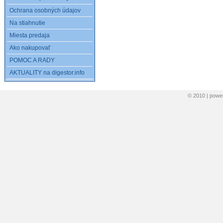
Ochrana osobných údajov
Na stiahnutie
Miesta predaja
Ako nakupovať
POMOC A RADY
AKTUALITY na digestor.info
© 2010 | pow