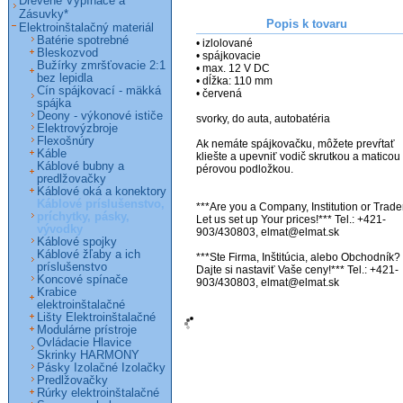
Drevené Vypínače a
Zásuvky*
Popis k tovaru
Elektroinštalačný materiál
Batérie spotrebné
• izlolované

Bleskozvod
• spájkovacie

Bužírky zmršťovacie 2:1
• max. 12 V DC

bez lepidla
• dĺžka: 110 mm

Cín spájkovací - mäkká
• červená

spájka
Deony - výkonové ističe
svorky, do auta, autobatéria

Elektrovýzbroje
Flexošnúry
Ak nemáte spájkovačku, môžete prevŕtať 
Káble
kliešte a upevniť vodič skrutkou a maticou 
Káblové bubny a
pérovou podložkou.

predlžovačky
Káblové oká a konektory
Káblové príslušenstvo,
***Are you a Company, Institution or Trader
príchytky, pásky,
Let us set up Your prices!*** Tel.: +421-
vývodky
903/430803, elmat@elmat.sk

Káblové spojky
Káblové žľaby a ich
***Ste Firma, Inštitúcia, alebo Obchodník? 
príslušenstvo
Dajte si nastaviť Vaše ceny!*** Tel.: +421-
Koncové spínače
903/430803, elmat@elmat.sk

Krabice
elektroinštalačné
Lišty Elektroinštalačné
Modulárne prístroje
Ovládacie Hlavice
Skrinky HARMONY
Pásky Izolačné Izolačky
Predlžovačky
Rúrky elektroinštalačné