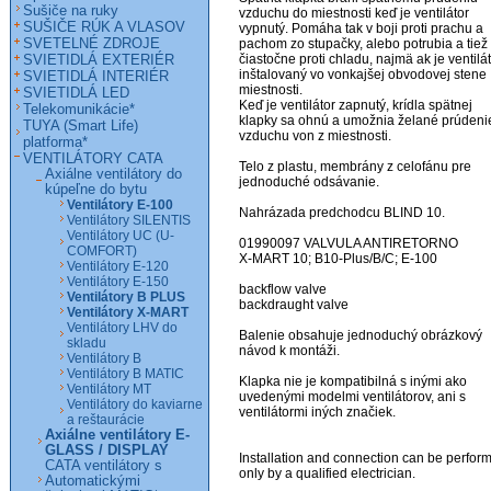
Sušiče na ruky
vzduchu do miestnosti keď je ventilátor 
SUŠIČE RÚK A VLASOV
vypnutý. Pomáha tak v boji proti prachu a 
SVETELNÉ ZDROJE
pachom zo stupačky, alebo potrubia a tiež 
SVIETIDLÁ EXTERIÉR
čiastočne proti chladu, najmä ak je ventilát
inštalovaný vo vonkajšej obvodovej stene 
SVIETIDLÁ INTERIÉR
miestnosti.

SVIETIDLÁ LED
Keď je ventilátor zapnutý, krídla spätnej 
Telekomunikácie*
klapky sa ohnú a umožnia želané prúdenie
TUYA (Smart Life)
vzduchu von z miestnosti.

platforma*
VENTILÁTORY CATA
Telo z plastu, membrány z celofánu pre 
Axiálne ventilátory do
jednoduché odsávanie.

kúpeľne do bytu
Ventilátory E-100
Nahrázada predchodcu BLIND 10. 

Ventilátory SILENTIS
Ventilátory UC (U-
01990097 VALVULA ANTIRETORNO 

COMFORT)
X-MART 10; B10-Plus/B/C; E-100

Ventilátory E-120
Ventilátory E-150
backflow valve

Ventilátory B PLUS
backdraught valve

Ventilátory X-MART
Ventilátory LHV do
Balenie obsahuje jednoduchý obrázkový 
skladu
návod k montáži.

Ventilátory B
Ventilátory B MATIC
Klapka nie je kompatibilná s inými ako 
Ventilátory MT
uvedenými modelmi ventilátorov, ani s 
Ventilátory do kaviarne
ventilátormi iných značiek.

a reštaurácie
Axiálne ventilátory E-
GLASS / DISPLAY
Installation and connection can be perform
CATA ventilátory s
only by a qualified electrician.

Automatickými