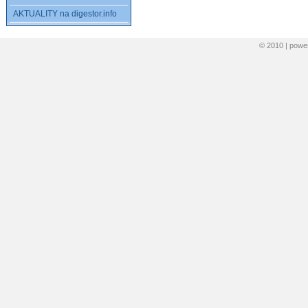
AKTUALITY na digestor.info
© 2010 | pow