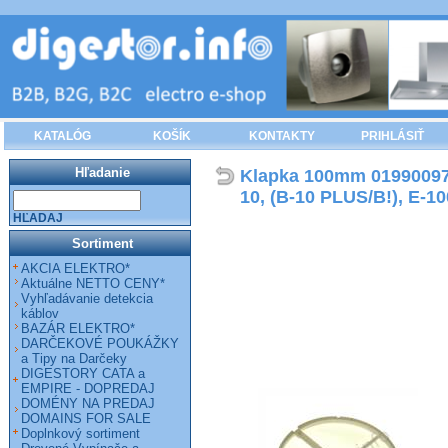
KATALÓG
KOŠÍK
KONTAKTY
PRIHLÁSIŤ
Hľadanie
Klapka 100mm 01990097
10, (B-10 PLUS/B!), E-1
HĽADAJ
Sortiment
AKCIA ELEKTRO*
Aktuálne NETTO CENY*
Vyhľadávanie detekcia
káblov
BAZÁR ELEKTRO*
DARČEKOVÉ POUKÁŽKY
a Tipy na Darčeky
DIGESTORY CATA a
EMPIRE - DOPREDAJ
DOMÉNY NA PREDAJ
DOMAINS FOR SALE
Doplnkový sortiment