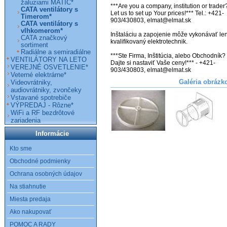
žaluziami MATIC*
***Are you a company, institution or trader?
CATA ventilátory s
Let us to set up Your prices!*** Tel.: +421-
Timerom*
903/430803, elmat@elmat.sk 

CATA ventilátory s
vlhkomerom*
Inštaláciu a zapojenie môže vykonávať len
CATA značkový
kvalifikovaný elektrotechnik. 

sortiment
Radiálne a semiradiálne
***Ste Firma, Inštitúcia, alebo Obchodník? 
VENTILÁTORY NA LETO
Dajte si nastaviť Vaše ceny!*** - +421-
VEREJNÉ OSVETLENIE*
903/430803, elmat@elmat.sk
Veterné elektrárne*
Galéria obrázk
Videovrátniky,
audiovrátniky, zvončeky
Vstavané spotrebiče
VÝPREDAJ - Rôzne*
WiFi a RF bezdrôtové
zariadenia
Informácie
Kto sme
Obchodné podmienky
Ochrana osobných údajov
Na stiahnutie
Miesta predaja
Ako nakupovať
POMOC A RADY