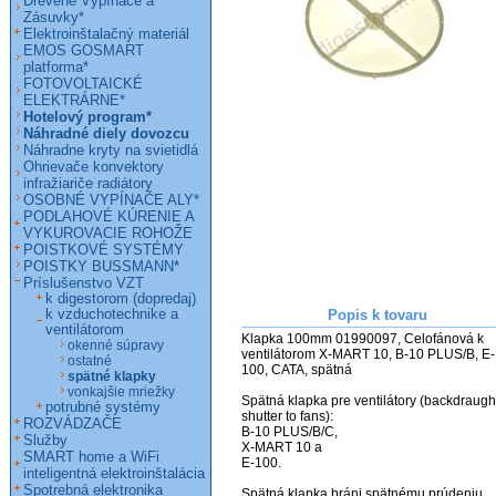
Drevené Vypínače a
Zásuvky*
Elektroinštalačný materiál
EMOS GOSMART
platforma*
FOTOVOLTAICKÉ
ELEKTRÁRNE*
Hotelový program*
Náhradné diely dovozcu
Náhradne kryty na svietidlá
Ohrievače konvektory
infražiariče radiátory
OSOBNÉ VYPÍNAČE ALY*
PODLAHOVÉ KÚRENIE A
VYKUROVACIE ROHOŽE
POISTKOVÉ SYSTÉMY
POISTKY BUSSMANN*
Príslušenstvo VZT
k digestorom (dopredaj)
k vzduchotechnike a
Popis k tovaru
ventilátorom
Klapka 100mm 01990097, Celofánová k 
okenné súpravy
ventilátorom X-MART 10, B-10 PLUS/B, E-
ostatné
100, CATA, spätná                            

spätné klapky
vonkajšie mriežky
Spätná klapka pre ventilátory (backdraught
potrubné systémy
shutter to fans):

ROZVÁDZAČE
B-10 PLUS/B/C,

Služby
X-MART 10 a 

SMART home a WiFi
E-100.

inteligentná elektroinštalácia
Spotrebná elektronika
Spätná klapka bráni spätnému prúdeniu 