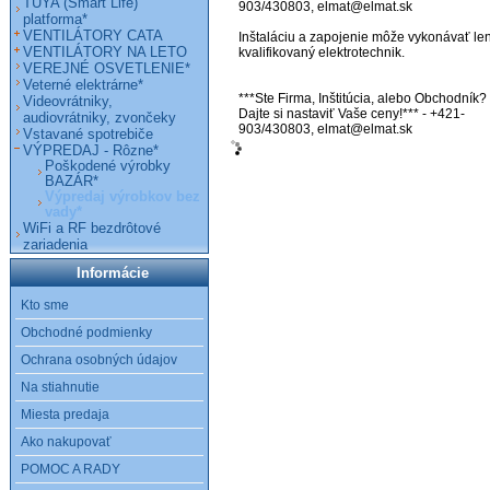
TUYA (Smart Life)
903/430803, elmat@elmat.sk 

platforma*
VENTILÁTORY CATA
Inštaláciu a zapojenie môže vykonávať len
VENTILÁTORY NA LETO
kvalifikovaný elektrotechnik.

VEREJNÉ OSVETLENIE*
Veterné elektrárne*
***Ste Firma, Inštitúcia, alebo Obchodník? 
Videovrátniky,
Dajte si nastaviť Vaše ceny!*** - +421-
audiovrátniky, zvončeky
903/430803, elmat@elmat.sk
Vstavané spotrebiče
VÝPREDAJ - Rôzne*
Poškodené výrobky
BAZÁR*
Výpredaj výrobkov bez
vady*
WiFi a RF bezdrôtové
zariadenia
Informácie
Kto sme
Obchodné podmienky
Ochrana osobných údajov
Na stiahnutie
Miesta predaja
Ako nakupovať
POMOC A RADY