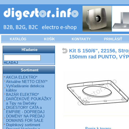
KATALÓG
KOŠÍK
KONTAKTY
PRIHLÁSIŤ
Hľadanie
Kit S 150/6", 22156, Str
150mm rad PUNTO, VÝP
HĽADAJ
Sortiment
AKCIA ELEKTRO*
Aktuálne NETTO CENY*
Vyhľadávanie detekcia
káblov
BAZÁR ELEKTRO*
DARČEKOVÉ POUKÁŽKY
a Tipy na Darčeky
DIGESTORY CATA a
EMPIRE - DOPREDAJ
DOMÉNY NA PREDAJ
DOMAINS FOR SALE
Doplnkový sortiment
Popis k tovaru