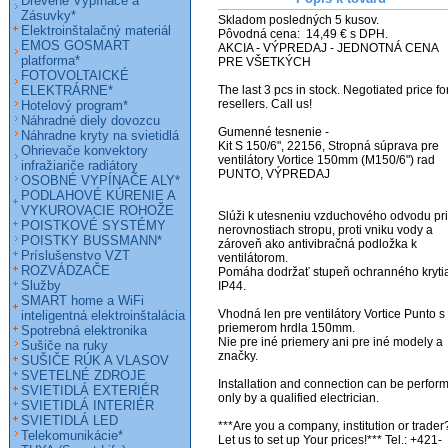
Drevené Vypínače a
Zásuvky*
Skladom posledných 5 kusov.

Elektroinštalačný materiál
Pôvodná cena:  14,49 € s DPH.

EMOS GOSMART
AKCIA - VÝPREDAJ - JEDNOTNÁ CENA 
platforma*
PRE VŠETKÝCH

FOTOVOLTAICKÉ
ELEKTRÁRNE*
The last 3 pcs in stock. Negotiated price for
resellers. Call us!

Hotelový program*
Náhradné diely dovozcu
Gumenné tesnenie - 

Náhradne kryty na svietidlá
Kit S 150/6", 22156, Stropná súprava pre 
Ohrievače konvektory
ventilátory Vortice 150mm (M150/6") rad 
infražiariče radiátory
PUNTO, VÝPREDAJ                                  

OSOBNÉ VYPÍNAČE ALY*
PODLAHOVÉ KÚRENIE A
VYKUROVACIE ROHOŽE
Slúži k utesneniu vzduchového odvodu pri 
POISTKOVÉ SYSTÉMY
nerovnostiach stropu, proti vniku vody a 
POISTKY BUSSMANN*
zároveň ako antivibračná podložka k 
Príslušenstvo VZT
ventilátorom.

ROZVÁDZAČE
Pomáha dodržať stupeň ochranného krytia
Služby
IP44.

SMART home a WiFi
Vhodná len pre ventilátory Vortice Punto s 
inteligentná elektroinštalácia
priemerom hrdla 150mm.

Spotrebná elektronika
Nie pre iné priemery ani pre iné modely a 
Sušiče na ruky
značky.          

SUŠIČE RÚK A VLASOV
SVETELNÉ ZDROJE
Installation and connection can be perform
SVIETIDLÁ EXTERIÉR
only by a qualified electrician.

SVIETIDLÁ INTERIÉR
SVIETIDLÁ LED
***Are you a company, institution or trader?
Telekomunikácie*
Let us to set up Your prices!*** Tel.: +421-