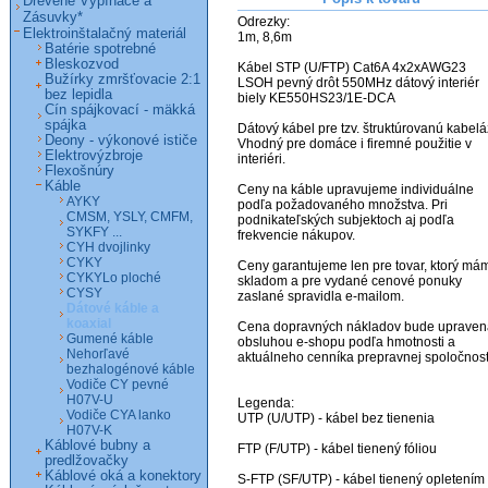
Drevené Vypínače a
Zásuvky*
Odrezky:

Elektroinštalačný materiál
1m, 8,6m

Batérie spotrebné
Bleskozvod
Kábel STP (U/FTP) Cat6A 4x2xAWG23 
Bužírky zmršťovacie 2:1
LSOH pevný drôt 550MHz dátový interiér 
bez lepidla
biely KE550HS23/1E-DCA

Cín spájkovací - mäkká
spájka
Dátový kábel pre tzv. štruktúrovanú kabeláž
Deony - výkonové ističe
Vhodný pre domáce i firemné použitie v 
Elektrovýzbroje
interiéri.

Flexošnúry
Káble
Ceny na káble upravujeme individuálne 
AYKY
podľa požadovaného množstva. Pri 
CMSM, YSLY, CMFM,
podnikateľských subjektoch aj podľa 
SYKFY ...
frekvencie nákupov.

CYH dvojlinky
CYKY
Ceny garantujeme len pre tovar, ktorý mám
CYKYLo ploché
skladom a pre vydané cenové ponuky 
CYSY
zaslané spravidla e-mailom.

Dátové káble a
koaxial
Cena dopravných nákladov bude upravená
Gumené káble
obsluhou e-shopu podľa hmotnosti a 
Nehorľavé
aktuálneho cenníka prepravnej spoločnosti
bezhalogénové káble
Vodiče CY pevné
H07V-U
Legenda:

Vodiče CYA lanko
UTP (U/UTP) - kábel bez tienenia

H07V-K
Káblové bubny a
FTP (F/UTP) - kábel tienený fóliou

predlžovačky
Káblové oká a konektory
S-FTP (SF/UTP) - kábel tienený opletením 