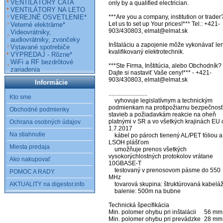
VENTILÁTORY CATA
only by a qualified electrician.

VENTILÁTORY NA LETO
VEREJNÉ OSVETLENIE*
***Are you a company, institution or trader?
Let us to set up Your prices!*** Tel.: +421-
Veterné elektrárne*
903/430803, elmat@elmat.sk 

Videovrátniky,
audiovrátniky, zvončeky
Inštaláciu a zapojenie môže vykonávať len
Vstavané spotrebiče
kvalifikovaný elektrotechnik.

VÝPREDAJ - Rôzne*
WiFi a RF bezdrôtové
***Ste Firma, Inštitúcia, alebo Obchodník? 
zariadenia
Dajte si nastaviť Vaše ceny!*** - +421-
903/430803, elmat@elmat.sk

Informácie
..........................

Kto sme
    vyhovuje legislatívnym a technickým 
podmienkam na protipožiarnu bezpečnosť
Obchodné podmienky
stavieb a požiadavkám reakcie na oheň 
platnými v SR a vo všetkých krajinách EU 
Ochrana osobných údajov
1.7.2017

Na stiahnutie
    kábel po pároch tienený AL/PET fóliou a s 
LSOH plášťom

Miesta predaja
    umožňuje prenos všetkých 
vysokorýchlostných protokolov vrátane 
Ako nakupovať
10GBASE-T

    testovaný v prenosovom pásme do 550 
POMOC A RADY
MHz

AKTUALITY na digestor.info
    tovarová skupina: štruktúrovaná kabeláž

    balenie: 500m na bubne

Technická špecifikácia

Min. polomer ohybu pri inštalácii 	56 mm

Min. polomer ohybu pri prevádzke 	28 mm
