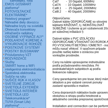
samolepky, fólia
Cat7          -  10 Gigabit, 600MHz

EMOS GOSMART
Cat7A       -  10 Gigabit, 1000MHz

platforma*
Cat8.1      -   25 Gigabit, 2000MHz

FOTOVOLTAICKÉ
Cat8.2      -  40 Gigabit, 2000MHz

ELEKTRÁRNE*
Odporúčania:

Hotelový program*
Datové káble ODPORÚČAME so silovými 
Náhradné diely dovozcu
káblami KRIŽOVAŤ, t.j. NEINŠTALOVAŤ 
Náhradne kryty na svietidlá
SÚBEŽNE ! (rušenie aj pri vzdialenosti 20
Ohrievače konvektory
pri súbežnej inštalácii !)

infražiariče radiátory
OSOBNÉ VYPÍNAČE ALY*
Datové káble s PVC IZOLÁCIOU 
PODLAHOVÉ KÚRENIE A
ODPORÚČAME VŤAHOVAŤ DO RÚROK A
VYKUROVACIE ROHOŽE
PO VYSCHNUTÍ BETÓNU / OMIETKY - ina
POISTKOVÉ SYSTÉMY
môžu nasať vlhkosť. V opačnom prípade 
POISTKY BUSSMANN*
použite radšej káble s izoláciou pre 
Príslušenstvo VZT
vonkajšie prostredie.

ROZVÁDZAČE
Služby
Ceny na káble upravujeme individuálne 
SMART home a WiFi
podľa požadovaného množstva. Pri 
podnikateľských subjektoch aj podľa 
inteligentná elektroinštalácia
frekvencie nákupov.

Spotrebná elektronika
Sušiče na ruky
Ceny garantujeme len pre tovar, ktorý mám
SUŠIČE RÚK A VLASOV
skladom a pre vydané cenové ponuky 
SVETELNÉ ZDROJE
zaslané spravidla e-mailom.

SVIETIDLÁ EXTERIÉR
SVIETIDLÁ INTERIÉR
Cena dopravných nákladov bude upravená
SVIETIDLÁ LED
obsluhou e-shopu podľa hmotnosti a 
Telekomunikácie*
aktuálneho cenníka prepravnej spoločnosti
TUYA (Smart Life)
platforma*
Installation and connection can be perform