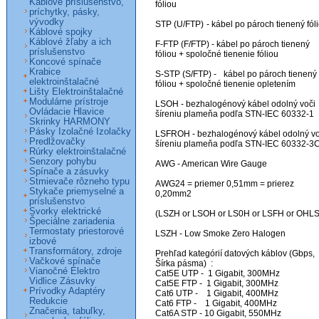
Káblové príslušenstvo,
fóliou

príchytky, pásky,
vývodky
STP (U/FTP)	- kábel po pároch tienený fóliou

Káblové spojky
Káblové žľaby a ich
F-FTP (F/FTP) - kábel po pároch tienený 
príslušenstvo
fóliou + spoločné tienenie fóliou

Koncové spínače
Krabice
S-STP (S/FTP) -	kábel po pároch tienený 
elektroinštalačné
fóliou + spoločné tienenie opletením

Lišty Elektroinštalačné
Modulárne prístroje
LSOH - bezhalogénový kábel odolný voči 
Ovládacie Hlavice
šíreniu plameňa podľa STN-IEC 60332-1

Skrinky HARMONY
Pásky Izolačné Izolačky
LSFROH - bezhalogénový kábel odolný voč
Predlžovačky
šíreniu plameňa podľa STN-IEC 60332-3C
Rúrky elektroinštalačné
Senzory pohybu
AWG - American Wire Gauge

Spínače a zásuvky
Stmievače rôzneho typu
AWG24 = priemer 0,51mm = prierez 
Stykače priemyselné a
0,20mm2

príslušenstvo
Svorky elektrické
(LSZH or LSOH or LS0H or LSFH or OHLS)
Špeciálne zariadenia
Termostaty priestorové
LSZH - Low Smoke Zero Halogen

izbové
Transformátory, zdroje
Prehľad kategórií datových káblov (Gbps, 
Vačkové spínače
Šírka pásma)  :

Vianočné Elektro
Cat5E UTP -  1 Gigabit, 300MHz

Vidlice Zásuvky
Cat5E FTP -  1 Gigabit, 300MHz

Prívodky Adaptéry
Cat6 UTP -    1 Gigabit, 400MHz

Redukcie
Cat6 FTP -    1 Gigabit, 400MHz

Značenia, tabuľky,
Cat6A STP - 10 Gigabit, 550MHz
