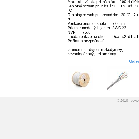
Max. ťahová sila pri inštalácii 	100 N (10 kg)

Teplotný rozsah pri inštalácii 	0 °C až +50 
°C

Teplotný rozsah pri prevádzke 	-20 °C až +60 
°C

Vonkajší priemer kábla 	7,0 mm

Priemer medených jadier 	AWG 23

NVP 	75%

Trieda reakcie na oheň     	Dca - s2, d1, a1 

Požiarna bezpečnosť     	

plameň retardujúci, nízkodymivý, 
bezhalogénový, nekorozívny
Galé
© 2010 | pow