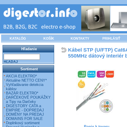
KATALÓG
KOŠÍK
KONTAKTY
PRIHLÁSIŤ
Hľadanie
Kábel STP (U/FTP) Cat
550MHz dátový interiér b
HĽADAJ
Sortiment
AKCIA ELEKTRO*
Aktuálne NETTO CENY*
Vyhľadávanie detekcia
káblov
BAZÁR ELEKTRO*
DARČEKOVÉ POUKÁŽKY
a Tipy na Darčeky
DIGESTORY CATA a
EMPIRE - DOPREDAJ
DOMÉNY NA PREDAJ
DOMAINS FOR SALE
Doplnkový sortiment
Popis k tovaru