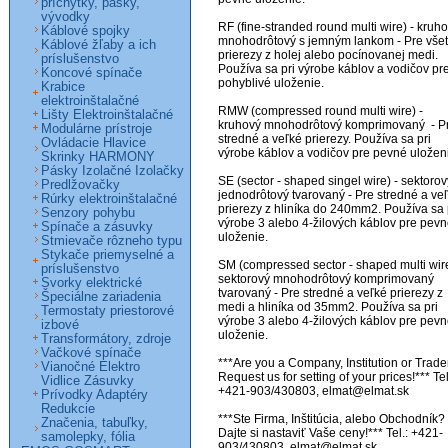
príchytky, pásky,
vývodky
RF (fine-stranded round multi wire) - kruho
Káblové spojky
mnohodrôtový s jemným lankom - Pre všet
Káblové žľaby a ich
prierezy z holej alebo pocínovanej medi. 
príslušenstvo
Používa sa pri výrobe káblov a vodičov pre
Koncové spínače
pohyblivé uloženie.

Krabice
elektroinštalačné
RMW (compressed round multi wire) - 
Lišty Elektroinštalačné
kruhový mnohodrôtový komprimovaný  - Pr
Modulárne prístroje
stredné a veľké prierezy. Používa sa pri 
Ovládacie Hlavice
výrobe káblov a vodičov pre pevné uloženi
Skrinky HARMONY
Pásky Izolačné Izolačky
SE (sector - shaped singel wire) - sektorový
Predlžovačky
jednodrôtový tvarovaný - Pre stredné a veľ
Rúrky elektroinštalačné
prierezy z hliníka do 240mm2. Používa sa p
Senzory pohybu
výrobe 3 alebo 4-žilových káblov pre pevn
Spínače a zásuvky
uloženie.

Stmievače rôzneho typu
Stykače priemyselné a
SM (compressed sector - shaped multi wire)
príslušenstvo
sektorový mnohodrôtový komprimovaný 
Svorky elektrické
tvarovaný - Pre stredné a veľké prierezy z 
Špeciálne zariadenia
medi a hliníka od 35mm2. Používa sa pri 
Termostaty priestorové
výrobe 3 alebo 4-žilových káblov pre pevn
izbové
uloženie.

Transformátory, zdroje
Vačkové spínače
***Are you a Company, Institution or Trader
Vianočné Elektro
Request us for setting of your prices!*** Tel.
Vidlice Zásuvky
+421-903/430803, elmat@elmat.sk

Prívodky Adaptéry
Redukcie
***Ste Firma, Inštitúcia, alebo Obchodník? 
Značenia, tabuľky,
Dajte si nastaviť Vaše ceny!*** Tel.: +421-
samolepky, fólia
903/430803, elmat@elmat.sk