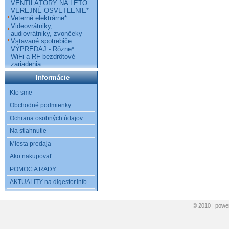
VENTILÁTORY NA LETO
VEREJNÉ OSVETLENIE*
Veterné elektrárne*
Videovrátniky,
audiovrátniky, zvončeky
Vstavané spotrebiče
VÝPREDAJ - Rôzne*
WiFi a RF bezdrôtové
zariadenia
Informácie
Kto sme
Obchodné podmienky
Ochrana osobných údajov
Na stiahnutie
Miesta predaja
Ako nakupovať
POMOC A RADY
AKTUALITY na digestor.info
© 2010 | pow