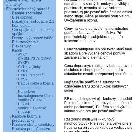
Drevené Vypínače a
namáhanie v suchých, mokrých a vlhkých 
Zásuvky*
priestoroch, rovnako ako vo voľnom 
Elektroinštalačný materiál
priestore. Aj pre pevné inštalácie na omietk
Batérie spotrebné
alebo stroje. Kábel je odolný proti olejom, 
Bleskozvod
UV-žiareniu a ozónu.

Bužírky zmršťovacie 2:1
bez lepidla
Ceny na káble upravujeme individuálne 
Cín spájkovací - mäkká
podľa požadovaného množstva. Pri 
spájka
podnikateľských subjektoch aj podľa 
Deony - výkonové ističe
frekvencie nákupov.

Elektrovýzbroje
Flexošnúry
Ceny garantujeme len pre tovar, ktorý mám
Káble
skladom a pre vydané cenové ponuky 
AYKY
zaslané spravidla e-mailom.

CMSM, YSLY, CMFM,
SYKFY ...
Cena dopravných nákladov bude upravená
CYH dvojlinky
obsluhou e-shopu podľa hmotnosti a 
CYKY
aktuálneho cenníka prepravnej spoločnosti
CYKYLo ploché
CYSY
Najčastejšie používané skratky pre 
Dátové káble a koaxial
označenie tvaru (konštrukcie) káblových 
Gumené káble
jadier:

Nehorľavé
bezhalogénové káble
RE (round single wire) - kruhový jednodrôt 
Vodiče CY pevné
Pre malé a stredné prierezy (medené holé 
H07V-U
alebo pocínované). Používa sa pri výrobe 
Vodiče CYA lanko
káblov a vodičov pre pevné uloženie.

H07V-K
Káblové bubny a
RM (round multi wire) - kruhový 
predlžovačky
mnohodrôtový - Pre stredné a veľké prierez
Káblové oká a konektory
Používa sa pri výrobe káblov a vodičov pre
Káblové príslušenstvo,
pevné uloženie.
