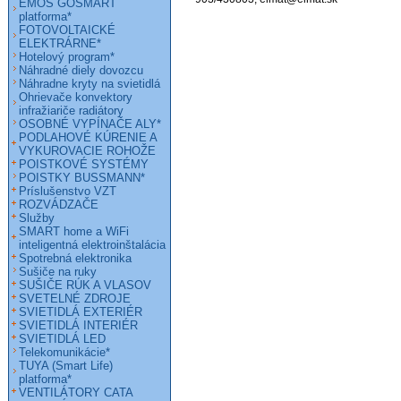
EMOS GOSMART
platforma*
FOTOVOLTAICKÉ
ELEKTRÁRNE*
Hotelový program*
Náhradné diely dovozcu
Náhradne kryty na svietidlá
Ohrievače konvektory
infražiariče radiátory
OSOBNÉ VYPÍNAČE ALY*
PODLAHOVÉ KÚRENIE A
VYKUROVACIE ROHOŽE
POISTKOVÉ SYSTÉMY
POISTKY BUSSMANN*
Príslušenstvo VZT
ROZVÁDZAČE
Služby
SMART home a WiFi
inteligentná elektroinštalácia
Spotrebná elektronika
Sušiče na ruky
SUŠIČE RÚK A VLASOV
SVETELNÉ ZDROJE
SVIETIDLÁ EXTERIÉR
SVIETIDLÁ INTERIÉR
SVIETIDLÁ LED
Telekomunikácie*
TUYA (Smart Life)
platforma*
VENTILÁTORY CATA