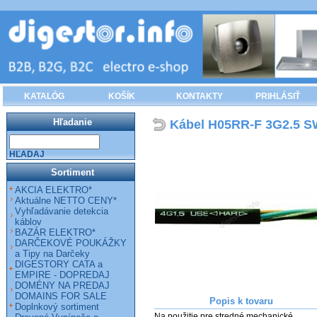
KATALÓG
KOŠÍK
KONTAKTY
PRIHLÁSIŤ
Hľadanie
Kábel H05RR-F 3G2.5 S
HĽADAJ
Sortiment
AKCIA ELEKTRO*
Aktuálne NETTO CENY*
Vyhľadávanie detekcia
káblov
BAZÁR ELEKTRO*
DARČEKOVÉ POUKÁŽKY
a Tipy na Darčeky
DIGESTORY CATA a
EMPIRE - DOPREDAJ
DOMÉNY NA PREDAJ
DOMAINS FOR SALE
Popis k tovaru
Doplnkový sortiment
Na použitie pre stredné mechanické 