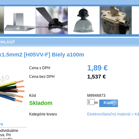
IHLÁSIŤ
1.5mm2 [H05VV-F] Biely a100m
1,89 €
Cena s DPH
1,537 €
Cena bez DPH
Kód
M9946873
Skladom
m
Kúpiť
Kategórie tovaru
Elektroinštalačný materiál
»
Ká
ru
dividuálne 
. Pri 