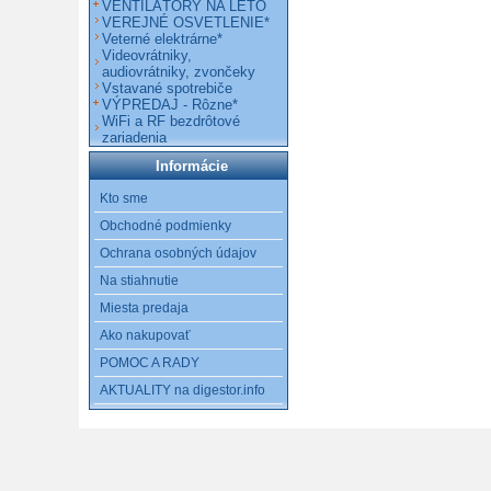
VENTILÁTORY NA LETO
VEREJNÉ OSVETLENIE*
Veterné elektrárne*
Videovrátniky,
audiovrátniky, zvončeky
Vstavané spotrebiče
VÝPREDAJ - Rôzne*
WiFi a RF bezdrôtové
zariadenia
Informácie
Kto sme
Obchodné podmienky
Ochrana osobných údajov
Na stiahnutie
Miesta predaja
Ako nakupovať
POMOC A RADY
AKTUALITY na digestor.info