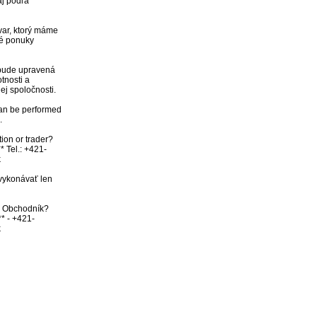
j podľa 
ar, ktorý máme 
é ponuky 
ude upravená 
nosti a 
j spoločnosti.

an be performed 


ion or trader? 
* Tel.: +421-


vykonávať len 
bo Obchodník? 
** - +421-
k