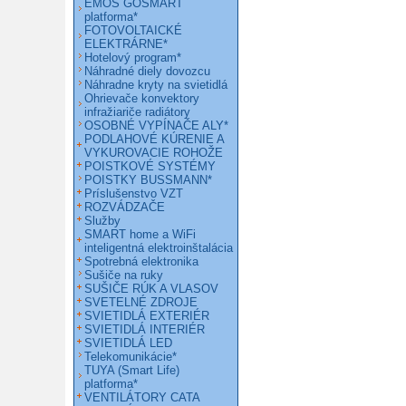
EMOS GOSMART
platforma*
FOTOVOLTAICKÉ
ELEKTRÁRNE*
Hotelový program*
Náhradné diely dovozcu
Náhradne kryty na svietidlá
Ohrievače konvektory
infražiariče radiátory
OSOBNÉ VYPÍNAČE ALY*
PODLAHOVÉ KÚRENIE A
VYKUROVACIE ROHOŽE
POISTKOVÉ SYSTÉMY
POISTKY BUSSMANN*
Príslušenstvo VZT
ROZVÁDZAČE
Služby
SMART home a WiFi
inteligentná elektroinštalácia
Spotrebná elektronika
Sušiče na ruky
SUŠIČE RÚK A VLASOV
SVETELNÉ ZDROJE
SVIETIDLÁ EXTERIÉR
SVIETIDLÁ INTERIÉR
SVIETIDLÁ LED
Telekomunikácie*
TUYA (Smart Life)
platforma*
VENTILÁTORY CATA