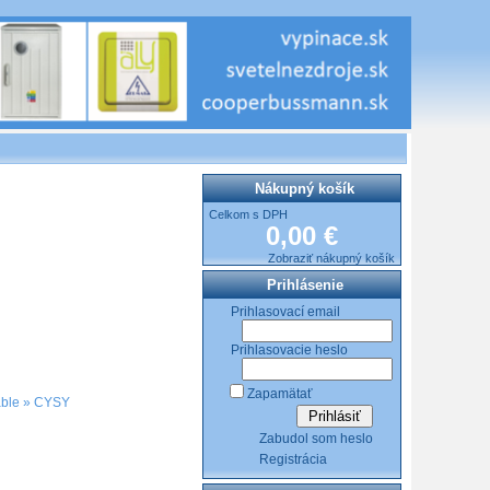
Nákupný košík
Celkom s DPH
0,00 €
Zobraziť nákupný košík
Prihlásenie
Prihlasovací email
Prihlasovacie heslo
Zapamätať
ble
»
CYSY
Zabudol som heslo
Registrácia