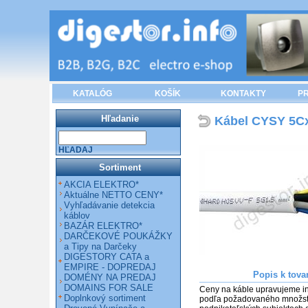
KATALÓG
KOŠÍK
KONTAKTY
PR
Hľadanie
Kábel CYSY 5Cx
HĽADAJ
Sortiment
AKCIA ELEKTRO*
Aktuálne NETTO CENY*
Vyhľadávanie detekcia
káblov
BAZÁR ELEKTRO*
DARČEKOVÉ POUKÁŽKY
a Tipy na Darčeky
DIGESTORY CATA a
EMPIRE - DOPREDAJ
Popis k tova
DOMÉNY NA PREDAJ
DOMAINS FOR SALE
Ceny na káble upravujeme in
Doplnkový sortiment
podľa požadovaného množstva