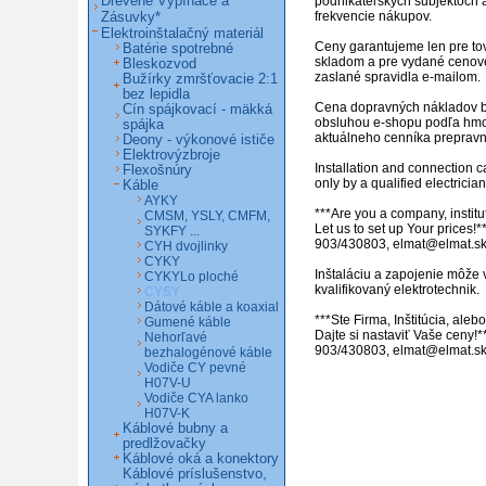
Drevené Vypínače a
podnikateľských subjektoch a
Zásuvky*
frekvencie nákupov.

Elektroinštalačný materiál
Ceny garantujeme len pre tov
Batérie spotrebné
skladom a pre vydané cenov
Bleskozvod
zaslané spravidla e-mailom.

Bužírky zmršťovacie 2:1
bez lepidla
Cena dopravných nákladov b
Cín spájkovací - mäkká
obsluhou e-shopu podľa hmot
spájka
aktuálneho cenníka prepravne
Deony - výkonové ističe
Elektrovýzbroje
Installation and connection c
Flexošnúry
only by a qualified electrician.
Káble
AYKY
***Are you a company, institut
CMSM, YSLY, CMFM,
Let us to set up Your prices!**
SYKFY ...
903/430803, elmat@elmat.sk 
CYH dvojlinky
CYKY
Inštaláciu a zapojenie môže 
CYKYLo ploché
kvalifikovaný elektrotechnik.

CYSY
Dátové káble a koaxial
***Ste Firma, Inštitúcia, ale
Gumené káble
Dajte si nastaviť Vaše ceny!*
Nehorľavé
903/430803, elmat@elmat.s
bezhalogénové káble
Vodiče CY pevné
H07V-U
Vodiče CYA lanko
H07V-K
Káblové bubny a
predlžovačky
Káblové oká a konektory
Káblové príslušenstvo,