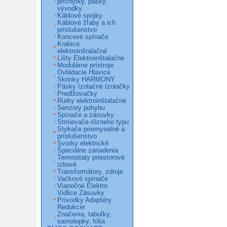
príchytky, pásky,
vývodky
Káblové spojky
Káblové žľaby a ich
príslušenstvo
Koncové spínače
Krabice
elektroinštalačné
Lišty Elektroinštalačné
Modulárne prístroje
Ovládacie Hlavice
Skrinky HARMONY
Pásky Izolačné Izolačky
Predlžovačky
Rúrky elektroinštalačné
Senzory pohybu
Spínače a zásuvky
Stmievače rôzneho typu
Stykače priemyselné a
príslušenstvo
Svorky elektrické
Špeciálne zariadenia
Termostaty priestorové
izbové
Transformátory, zdroje
Vačkové spínače
Vianočné Elektro
Vidlice Zásuvky
Prívodky Adaptéry
Redukcie
Značenia, tabuľky,
samolepky, fólia