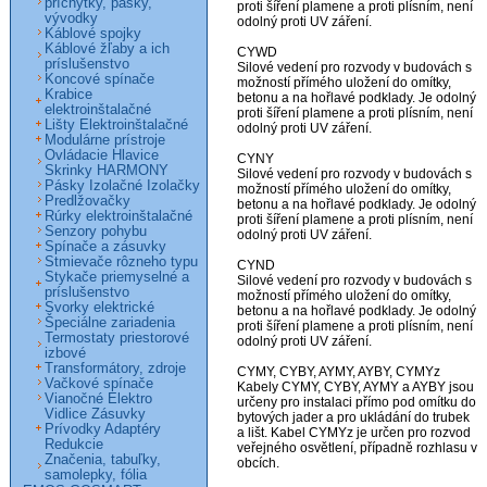
príchytky, pásky,
proti šíření plamene a proti plísním, není

vývodky
odolný proti UV záření.

Káblové spojky
Káblové žľaby a ich
CYWD

príslušenstvo
Silové vedení pro rozvody v budovách s

Koncové spínače
možností přímého uložení do omítky,

Krabice
betonu a na hořlavé podklady. Je odolný

elektroinštalačné
proti šíření plamene a proti plísním, není

Lišty Elektroinštalačné
odolný proti UV záření.

Modulárne prístroje
Ovládacie Hlavice
CYNY

Skrinky HARMONY
Silové vedení pro rozvody v budovách s

Pásky Izolačné Izolačky
možností přímého uložení do omítky,

Predlžovačky
betonu a na hořlavé podklady. Je odolný

Rúrky elektroinštalačné
proti šíření plamene a proti plísním, není

Senzory pohybu
odolný proti UV záření.

Spínače a zásuvky
Stmievače rôzneho typu
CYND

Stykače priemyselné a
Silové vedení pro rozvody v budovách s

príslušenstvo
možností přímého uložení do omítky,

Svorky elektrické
betonu a na hořlavé podklady. Je odolný

Špeciálne zariadenia
proti šíření plamene a proti plísním, není

Termostaty priestorové
odolný proti UV záření.

izbové
Transformátory, zdroje
CYMY, CYBY, AYMY, AYBY, CYMYz

Vačkové spínače
Kabely CYMY, CYBY, AYMY a AYBY jsou

Vianočné Elektro
určeny pro instalaci přímo pod omítku do

Vidlice Zásuvky
bytových jader a pro ukládání do trubek

Prívodky Adaptéry
a lišt. Kabel CYMYz je určen pro rozvod

Redukcie
veřejného osvětlení, případně rozhlasu v

Značenia, tabuľky,
obcích.

samolepky, fólia