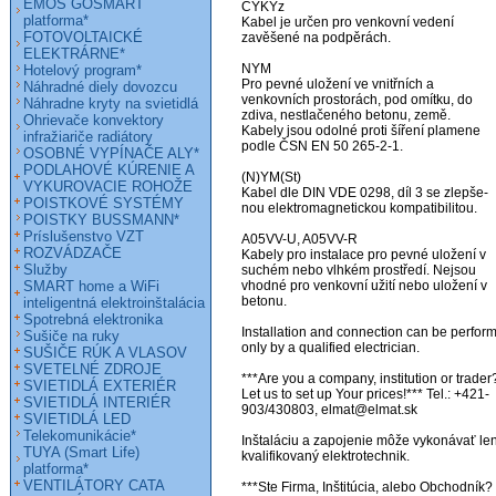
EMOS GOSMART
CYKYz

platforma*
Kabel je určen pro venkovní vedení          

FOTOVOLTAICKÉ
zavěšené na podpěrách.

ELEKTRÁRNE*
NYM

Hotelový program*
Pro pevné uložení ve vnitřních a

Náhradné diely dovozcu
venkovních prostorách, pod omítku, do

Náhradne kryty na svietidlá
zdiva, nestlačeného betonu, země.

Ohrievače konvektory
Kabely jsou odolné proti šíření plamene  

infražiariče radiátory
podle ČSN EN 50 265-2-1.

OSOBNÉ VYPÍNAČE ALY*
PODLAHOVÉ KÚRENIE A
(N)YM(St)

VYKUROVACIE ROHOŽE
Kabel dle DIN VDE 0298, díl 3 se zlepše-

POISTKOVÉ SYSTÉMY
nou elektromagnetickou kompatibilitou.

POISTKY BUSSMANN*
Príslušenstvo VZT
A05VV-U, A05VV-R

ROZVÁDZAČE
Kabely pro instalace pro pevné uložení v 

Služby
suchém nebo vlhkém prostředí. Nejsou

SMART home a WiFi
vhodné pro venkovní užití nebo uložení v

betonu. 

inteligentná elektroinštalácia
Spotrebná elektronika
Installation and connection can be perform
Sušiče na ruky
only by a qualified electrician.

SUŠIČE RÚK A VLASOV
SVETELNÉ ZDROJE
***Are you a company, institution or trader?
SVIETIDLÁ EXTERIÉR
Let us to set up Your prices!*** Tel.: +421-
SVIETIDLÁ INTERIÉR
903/430803, elmat@elmat.sk 

SVIETIDLÁ LED
Telekomunikácie*
Inštaláciu a zapojenie môže vykonávať len
TUYA (Smart Life)
kvalifikovaný elektrotechnik.

platforma*
VENTILÁTORY CATA
***Ste Firma, Inštitúcia, alebo Obchodník? 