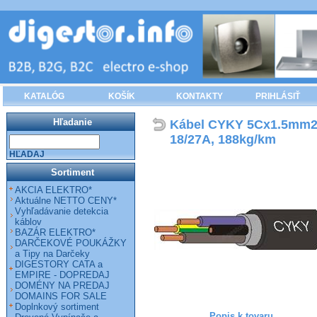
KATALÓG
KOŠÍK
KONTAKTY
PRIHLÁSIŤ
Hľadanie
Kábel CYKY 5Cx1.5mm2
18/27A, 188kg/km
HĽADAJ
Sortiment
AKCIA ELEKTRO*
Aktuálne NETTO CENY*
Vyhľadávanie detekcia
káblov
BAZÁR ELEKTRO*
DARČEKOVÉ POUKÁŽKY
a Tipy na Darčeky
DIGESTORY CATA a
EMPIRE - DOPREDAJ
DOMÉNY NA PREDAJ
DOMAINS FOR SALE
Doplnkový sortiment
Popis k tovaru