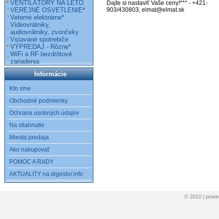
VENTILÁTORY NA LETO
Dajte si nastaviť Vaše ceny!*** - +421-
VEREJNÉ OSVETLENIE*
903/430803, elmat@elmat.sk
Veterné elektrárne*
Videovrátniky,
audiovrátniky, zvončeky
Vstavané spotrebiče
VÝPREDAJ - Rôzne*
WiFi a RF bezdrôtové
zariadenia
Informácie
Kto sme
Obchodné podmienky
Ochrana osobných údajov
Na stiahnutie
Miesta predaja
Ako nakupovať
POMOC A RADY
AKTUALITY na digestor.info
© 2010 | pow