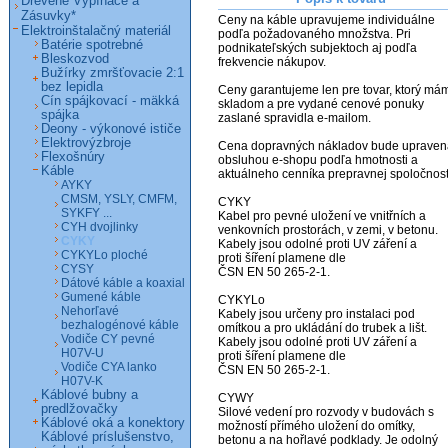
Drevené Vypínače a
Zásuvky*
Ceny na káble upravujeme individuálne 
Elektroinštalačný materiál
podľa požadovaného množstva. Pri 
Batérie spotrebné
podnikateľských subjektoch aj podľa 
Bleskozvod
frekvencie nákupov.

Bužírky zmršťovacie 2:1
bez lepidla
Ceny garantujeme len pre tovar, ktorý mám
Cín spájkovací - mäkká
skladom a pre vydané cenové ponuky 
spájka
zaslané spravidla e-mailom.

Deony - výkonové ističe
Elektrovýzbroje
Cena dopravných nákladov bude upravená
Flexošnúry
obsluhou e-shopu podľa hmotnosti a 
Káble
aktuálneho cenníka prepravnej spoločnosti
AYKY
CMSM, YSLY, CMFM,
CYKY

SYKFY ...
Kabel pro pevné uložení ve vnitřních a

CYH dvojlinky
venkovních prostorách, v zemi, v betonu.

CYKY
Kabely jsou odolné proti UV záření a

CYKYLo ploché
proti šíření plamene dle

CYSY
ČSN EN 50 265-2-1.

Dátové káble a koaxial
Gumené káble
CYKYLo

Nehorľavé
Kabely jsou určeny pro instalaci pod

bezhalogénové káble
omítkou a pro ukládání do trubek a lišt.   

Vodiče CY pevné
Kabely jsou odolné proti UV záření a

H07V-U
proti šíření plamene dle

Vodiče CYA lanko
ČSN EN 50 265-2-1.

H07V-K
Káblové bubny a
CYWY

predlžovačky
Silové vedení pro rozvody v budovách s

Káblové oká a konektory
možností přímého uložení do omítky,

Káblové príslušenstvo,
betonu a na hořlavé podklady. Je odolný
