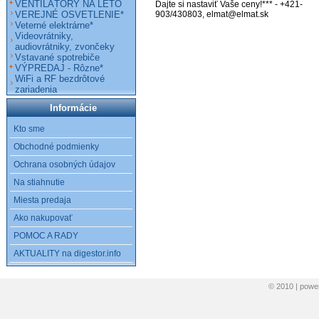
VENTILÁTORY NA LETO
Dajte si nastaviť Vaše ceny!*** - +421-
VEREJNÉ OSVETLENIE*
903/430803, elmat@elmat.sk
Veterné elektrárne*
Videovrátniky,
audiovrátniky, zvončeky
Vstavané spotrebiče
VÝPREDAJ - Rôzne*
WiFi a RF bezdrôtové
zariadenia
Informácie
Kto sme
Obchodné podmienky
Ochrana osobných údajov
Na stiahnutie
Miesta predaja
Ako nakupovať
POMOC A RADY
AKTUALITY na digestor.info
© 2010 | pow