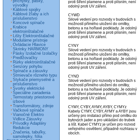
príchytky, pásky,
proti šíření plamene a proti plísním, není

vývodky
odolný proti UV záření.

Káblové spojky
Káblové žľaby a ich
CYWD

príslušenstvo
Silové vedení pro rozvody v budovách s

Koncové spínače
možností přímého uložení do omítky,

Krabice
betonu a na hořlavé podklady. Je odolný

elektroinštalačné
proti šíření plamene a proti plísním, není

Lišty Elektroinštalačné
odolný proti UV záření.

Modulárne prístroje
Ovládacie Hlavice
CYNY

Skrinky HARMONY
Silové vedení pro rozvody v budovách s

Pásky Izolačné Izolačky
možností přímého uložení do omítky,

Predlžovačky
betonu a na hořlavé podklady. Je odolný

Rúrky elektroinštalačné
proti šíření plamene a proti plísním, není

Senzory pohybu
odolný proti UV záření.

Spínače a zásuvky
Stmievače rôzneho typu
CYND

Stykače priemyselné a
Silové vedení pro rozvody v budovách s

príslušenstvo
možností přímého uložení do omítky,

Svorky elektrické
betonu a na hořlavé podklady. Je odolný

Špeciálne zariadenia
proti šíření plamene a proti plísním, není

Termostaty priestorové
odolný proti UV záření.

izbové
Transformátory, zdroje
CYMY, CYBY, AYMY, AYBY, CYMYz

Vačkové spínače
Kabely CYMY, CYBY, AYMY a AYBY jsou

Vianočné Elektro
určeny pro instalaci přímo pod omítku do

Vidlice Zásuvky
bytových jader a pro ukládání do trubek

Prívodky Adaptéry
a lišt. Kabel CYMYz je určen pro rozvod

Redukcie
veřejného osvětlení, případně rozhlasu v

Značenia, tabuľky,
obcích.

samolepky, fólia