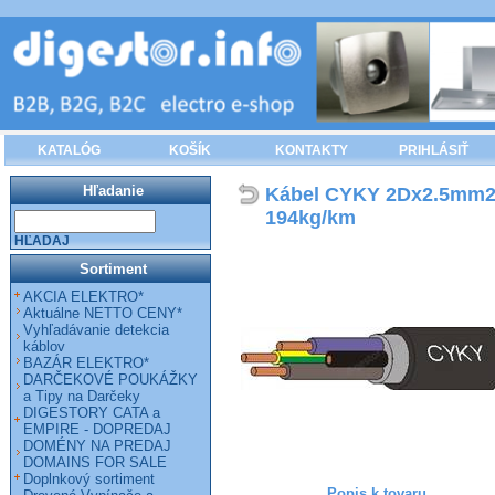
KATALÓG
KOŠÍK
KONTAKTY
PRIHLÁSIŤ
Hľadanie
Kábel CYKY 2Dx2.5mm2
194kg/km
HĽADAJ
Sortiment
AKCIA ELEKTRO*
Aktuálne NETTO CENY*
Vyhľadávanie detekcia
káblov
BAZÁR ELEKTRO*
DARČEKOVÉ POUKÁŽKY
a Tipy na Darčeky
DIGESTORY CATA a
EMPIRE - DOPREDAJ
DOMÉNY NA PREDAJ
DOMAINS FOR SALE
Doplnkový sortiment
Popis k tovaru