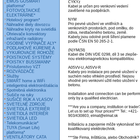
EMOS GOSMART
CYKYz

platforma*
Kabel je určen pro venkovní vedení          

FOTOVOLTAICKÉ
zavěšené na podpěrách.

ELEKTRÁRNE*
NYM

Hotelový program*
Pro pevné uložení ve vnitřních a

Náhradné diely dovozcu
venkovních prostorách, pod omítku, do

Náhradne kryty na svietidlá
zdiva, nestlačeného betonu, země.

Ohrievače konvektory
Kabely jsou odolné proti šíření plamene  

infražiariče radiátory
podle ČSN EN 50 265-2-1.

OSOBNÉ VYPÍNAČE ALY*
PODLAHOVÉ KÚRENIE A
(N)YM(St)

VYKUROVACIE ROHOŽE
Kabel dle DIN VDE 0298, díl 3 se zlepše-

POISTKOVÉ SYSTÉMY
nou elektromagnetickou kompatibilitou.

POISTKY BUSSMANN*
Príslušenstvo VZT
A05VV-U, A05VV-R

ROZVÁDZAČE
Kabely pro instalace pro pevné uložení v 

Služby
suchém nebo vlhkém prostředí. Nejsou

SMART home a WiFi
vhodné pro venkovní užití nebo uložení v

betonu. 

inteligentná elektroinštalácia
Spotrebná elektronika
Installation and connection can be perform
Sušiče na ruky
only by a qualified electrician.

SUŠIČE RÚK A VLASOV
SVETELNÉ ZDROJE
***Are you a company, institution or trader?
SVIETIDLÁ EXTERIÉR
Let us to set up Your prices!*** Tel.: +421-
SVIETIDLÁ INTERIÉR
903/430803, elmat@elmat.sk 

SVIETIDLÁ LED
Telekomunikácie*
Inštaláciu a zapojenie môže vykonávať len
TUYA (Smart Life)
kvalifikovaný elektrotechnik.

platforma*
VENTILÁTORY CATA
***Ste Firma, Inštitúcia, alebo Obchodník? 