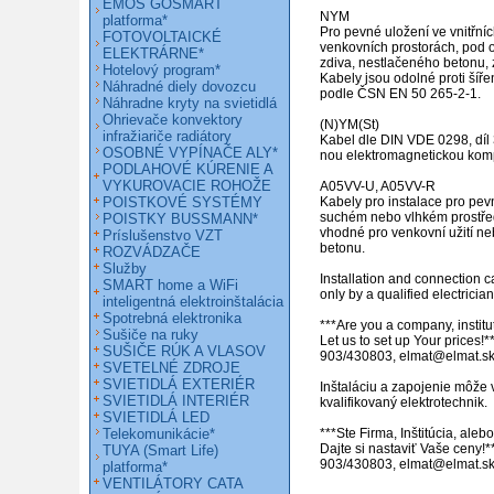
EMOS GOSMART
NYM

platforma*
Pro pevné uložení ve vnitřníc
FOTOVOLTAICKÉ
venkovních prostorách, pod o
ELEKTRÁRNE*
zdiva, nestlačeného betonu, 
Hotelový program*
Kabely jsou odolné proti šíře
Náhradné diely dovozcu
podle ČSN EN 50 265-2-1.

Náhradne kryty na svietidlá
Ohrievače konvektory
(N)YM(St)

infražiariče radiátory
Kabel dle DIN VDE 0298, díl 3
OSOBNÉ VYPÍNAČE ALY*
nou elektromagnetickou kompa
PODLAHOVÉ KÚRENIE A
VYKUROVACIE ROHOŽE
A05VV-U, A05VV-R

POISTKOVÉ SYSTÉMY
Kabely pro instalace pro pevn
suchém nebo vlhkém prostřed
POISTKY BUSSMANN*
vhodné pro venkovní užití neb
Príslušenstvo VZT
betonu. 

ROZVÁDZAČE
Služby
Installation and connection c
SMART home a WiFi
only by a qualified electrician.
inteligentná elektroinštalácia
Spotrebná elektronika
***Are you a company, institut
Sušiče na ruky
Let us to set up Your prices!**
SUŠIČE RÚK A VLASOV
903/430803, elmat@elmat.sk 
SVETELNÉ ZDROJE
SVIETIDLÁ EXTERIÉR
Inštaláciu a zapojenie môže 
SVIETIDLÁ INTERIÉR
kvalifikovaný elektrotechnik.

SVIETIDLÁ LED
Telekomunikácie*
***Ste Firma, Inštitúcia, ale
Dajte si nastaviť Vaše ceny!*
TUYA (Smart Life)
903/430803, elmat@elmat.s
platforma*
VENTILÁTORY CATA