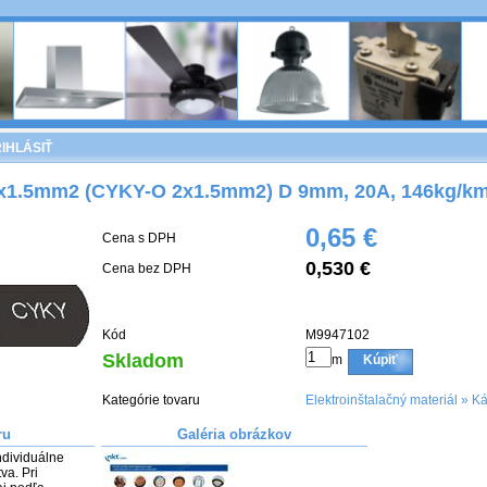
IHLÁSIŤ
x1.5mm2 (CYKY-O 2x1.5mm2) D 9mm, 20A, 146kg/k
0,65 €
Cena s DPH
0,530 €
Cena bez DPH
Kód
M9947102
Skladom
m
Kúpiť
Kategórie tovaru
Elektroinštalačný materiál
»
Ká
ru
Galéria obrázkov
dividuálne 
. Pri 