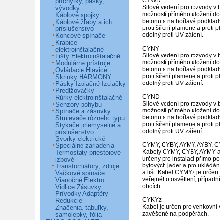
CYWD

príchytky, pásky,
Silové vedení pro rozvody v 
vývodky
možností přímého uložení do 
Káblové spojky
betonu a na hořlavé podklady
Káblové žľaby a ich
proti šíření plamene a proti pl
príslušenstvo
odolný proti UV záření.

Koncové spínače
Krabice
CYNY

elektroinštalačné
Silové vedení pro rozvody v 
Lišty Elektroinštalačné
možností přímého uložení do 
Modulárne prístroje
betonu a na hořlavé podklady
Ovládacie Hlavice
proti šíření plamene a proti pl
Skrinky HARMONY
odolný proti UV záření.

Pásky Izolačné Izolačky
Predlžovačky
CYND

Rúrky elektroinštalačné
Silové vedení pro rozvody v 
Senzory pohybu
možností přímého uložení do 
Spínače a zásuvky
betonu a na hořlavé podklady
Stmievače rôzneho typu
proti šíření plamene a proti pl
Stykače priemyselné a
odolný proti UV záření.

príslušenstvo
Svorky elektrické
CYMY, CYBY, AYMY, AYBY, C
Špeciálne zariadenia
Kabely CYMY, CYBY, AYMY a 
Termostaty priestorové
určeny pro instalaci přímo po
izbové
bytových jader a pro ukládání
Transformátory, zdroje
a lišt. Kabel CYMYz je určen 
Vačkové spínače
veřejného osvětlení, případně
Vianočné Elektro
obcích.

Vidlice Zásuvky
Prívodky Adaptéry
CYKYz

Redukcie
Kabel je určen pro venkovní vede
Značenia, tabuľky,
zavěšené na podpěrách.

samolepky, fólia