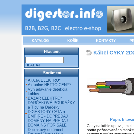
KATALÓG
KOŠÍK
KONTAKTY
PR
Hľadanie
Kábel CYKY 2D
HĽADAJ
Sortiment
AKCIA ELEKTRO*
Aktuálne NETTO CENY*
Vyhľadávanie detekcia
káblov
BAZÁR ELEKTRO*
DARČEKOVÉ POUKÁŽKY
a Tipy na Darčeky
DIGESTORY CATA a
EMPIRE - DOPREDAJ
Popis k tova
DOMÉNY NA PREDAJ
DOMAINS FOR SALE
Ceny na káble upravujeme in
Doplnkový sortiment
podľa požadovaného množstva