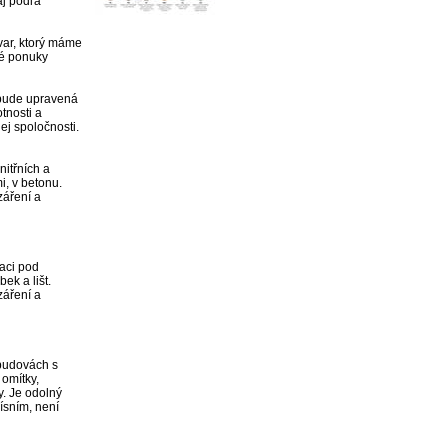
j podľa 
ar, ktorý máme 
é ponuky 
ude upravená 
nosti a 
j spoločnosti.

itřních a

, v betonu.

áření a

aci pod

k a lišt.   

áření a

budovách s

omítky,

. Je odolný

ísním, není
