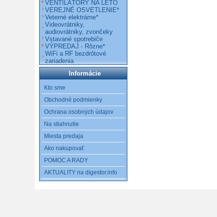
VENTILÁTORY NA LETO
VEREJNÉ OSVETLENIE*
Veterné elektrárne*
Videovrátniky,
audiovrátniky, zvončeky
Vstavané spotrebiče
VÝPREDAJ - Rôzne*
WiFi a RF bezdrôtové
zariadenia
Informácie
Kto sme
Obchodné podmienky
Ochrana osobných údajov
Na stiahnutie
Miesta predaja
Ako nakupovať
POMOC A RADY
AKTUALITY na digestor.info