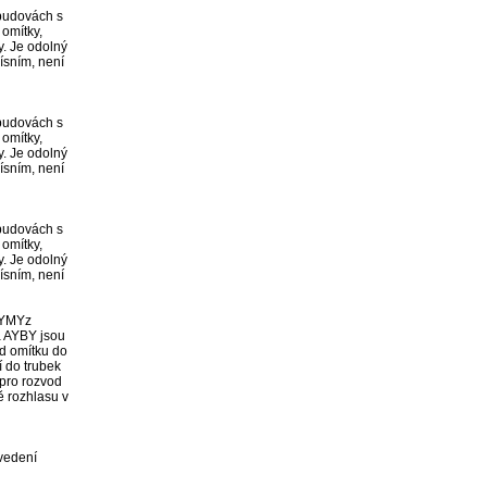
budovách s

omítky,

. Je odolný

ísním, není

budovách s

omítky,

. Je odolný

ísním, není

budovách s

omítky,

. Je odolný

ísním, není

YMYz

AYBY jsou

d omítku do

 do trubek

pro rozvod

 rozhlasu v

ní          
