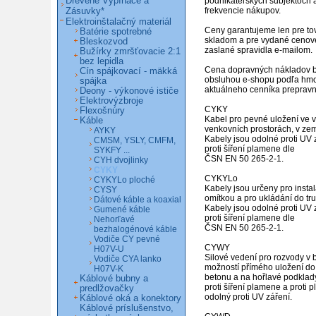
Drevené Vypínače a
podnikateľských subjektoch a
Zásuvky*
frekvencie nákupov.

Elektroinštalačný materiál
Ceny garantujeme len pre tov
Batérie spotrebné
skladom a pre vydané cenov
Bleskozvod
zaslané spravidla e-mailom.

Bužírky zmršťovacie 2:1
bez lepidla
Cena dopravných nákladov b
Cín spájkovací - mäkká
obsluhou e-shopu podľa hmot
spájka
aktuálneho cenníka prepravne
Deony - výkonové ističe
Elektrovýzbroje
CYKY

Flexošnúry
Kabel pro pevné uložení ve vn
Káble
venkovních prostorách, v zemi
AYKY
Kabely jsou odolné proti UV z
CMSM, YSLY, CMFM,
proti šíření plamene dle

SYKFY ...
ČSN EN 50 265-2-1.

CYH dvojlinky
CYKY
CYKYLo

CYKYLo ploché
Kabely jsou určeny pro instal
CYSY
omítkou a pro ukládání do trube
Dátové káble a koaxial
Kabely jsou odolné proti UV z
Gumené káble
proti šíření plamene dle

Nehorľavé
ČSN EN 50 265-2-1.

bezhalogénové káble
Vodiče CY pevné
CYWY

H07V-U
Silové vedení pro rozvody v 
Vodiče CYA lanko
možností přímého uložení do 
H07V-K
betonu a na hořlavé podklady
Káblové bubny a
proti šíření plamene a proti pl
predlžovačky
odolný proti UV záření.

Káblové oká a konektory
Káblové príslušenstvo,