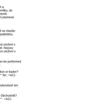
h a

mítku, do

země.

ní plamene  

 se zlepše-

tibilitou.

é uložení v 

í. Nejsou

o uložení v

an be performed 


ion or trader? 
* Tel.: +421-


vykonávať len 
bo Obchodník? 
** - +421-
k