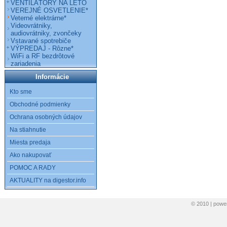
VENTILÁTORY NA LETO
VEREJNÉ OSVETLENIE*
Veterné elektrárne*
Videovrátniky,
audiovrátniky, zvončeky
Vstavané spotrebiče
VÝPREDAJ - Rôzne*
WiFi a RF bezdrôtové
zariadenia
Informácie
Kto sme
Obchodné podmienky
Ochrana osobných údajov
Na stiahnutie
Miesta predaja
Ako nakupovať
POMOC A RADY
AKTUALITY na digestor.info
© 2010 | pow