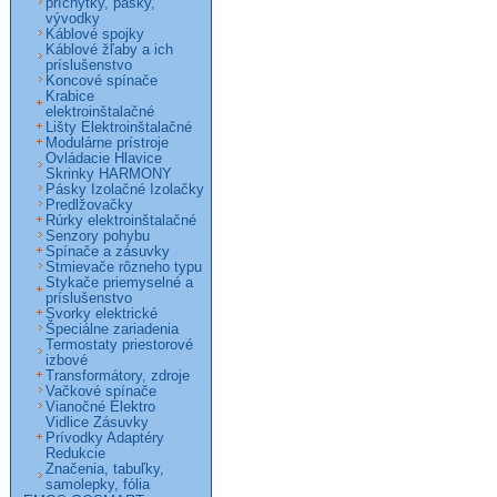
príchytky, pásky,
vývodky
Káblové spojky
Káblové žľaby a ich
príslušenstvo
Koncové spínače
Krabice
elektroinštalačné
Lišty Elektroinštalačné
Modulárne prístroje
Ovládacie Hlavice
Skrinky HARMONY
Pásky Izolačné Izolačky
Predlžovačky
Rúrky elektroinštalačné
Senzory pohybu
Spínače a zásuvky
Stmievače rôzneho typu
Stykače priemyselné a
príslušenstvo
Svorky elektrické
Špeciálne zariadenia
Termostaty priestorové
izbové
Transformátory, zdroje
Vačkové spínače
Vianočné Elektro
Vidlice Zásuvky
Prívodky Adaptéry
Redukcie
Značenia, tabuľky,
samolepky, fólia