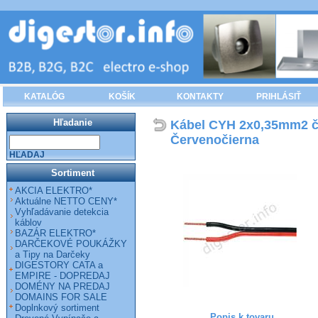
KATALÓG
KOŠÍK
KONTAKTY
PRIHLÁSIŤ
Hľadanie
Kábel CYH 2x0,35mm2 čč
Červenočierna
HĽADAJ
Sortiment
AKCIA ELEKTRO*
Aktuálne NETTO CENY*
Vyhľadávanie detekcia
káblov
BAZÁR ELEKTRO*
DARČEKOVÉ POUKÁŽKY
a Tipy na Darčeky
DIGESTORY CATA a
EMPIRE - DOPREDAJ
DOMÉNY NA PREDAJ
DOMAINS FOR SALE
Doplnkový sortiment
Popis k tovaru