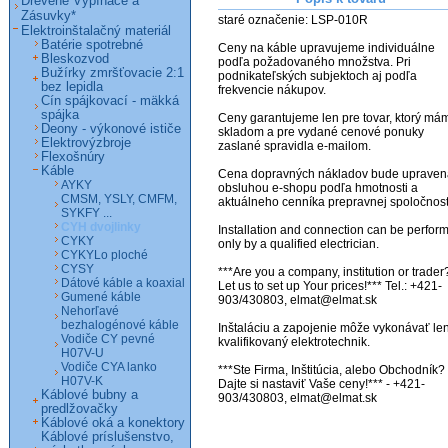
Drevené Vypínače a
Zásuvky*
staré označenie: LSP-010R

Elektroinštalačný materiál
Batérie spotrebné
Ceny na káble upravujeme individuálne 
Bleskozvod
podľa požadovaného množstva. Pri 
Bužírky zmršťovacie 2:1
podnikateľských subjektoch aj podľa 
bez lepidla
frekvencie nákupov.

Cín spájkovací - mäkká
spájka
Ceny garantujeme len pre tovar, ktorý mám
Deony - výkonové ističe
skladom a pre vydané cenové ponuky 
Elektrovýzbroje
zaslané spravidla e-mailom.

Flexošnúry
Káble
Cena dopravných nákladov bude upravená
AYKY
obsluhou e-shopu podľa hmotnosti a 
CMSM, YSLY, CMFM,
aktuálneho cenníka prepravnej spoločnosti
SYKFY ...
CYH dvojlinky
Installation and connection can be perform
CYKY
only by a qualified electrician.

CYKYLo ploché
CYSY
***Are you a company, institution or trader?
Dátové káble a koaxial
Let us to set up Your prices!*** Tel.: +421-
Gumené káble
903/430803, elmat@elmat.sk 

Nehorľavé
bezhalogénové káble
Inštaláciu a zapojenie môže vykonávať len
Vodiče CY pevné
kvalifikovaný elektrotechnik.

H07V-U
Vodiče CYA lanko
***Ste Firma, Inštitúcia, alebo Obchodník? 
H07V-K
Dajte si nastaviť Vaše ceny!*** - +421-
Káblové bubny a
903/430803, elmat@elmat.sk
predlžovačky
Káblové oká a konektory
Káblové príslušenstvo,