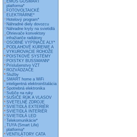
EMOS GOSMART
platforma*
FOTOVOLTAICKÉ
ELEKTRÁRNE*
Hotelový program*
Náhradné diely dovozcu
Náhradne kryty na svietidlá
Ohrievače konvektory
infražiariče radiátory
OSOBNÉ VYPÍNAČE ALY*
PODLAHOVÉ KÚRENIE A
VYKUROVACIE ROHOŽE
POISTKOVÉ SYSTÉMY
POISTKY BUSSMANN*
Príslušenstvo VZT
ROZVÁDZAČE
Služby
SMART home a WiFi
inteligentná elektroinštalácia
Spotrebná elektronika
Sušiče na ruky
SUŠIČE RÚK A VLASOV
SVETELNÉ ZDROJE
SVIETIDLÁ EXTERIÉR
SVIETIDLÁ INTERIÉR
SVIETIDLÁ LED
Telekomunikácie*
TUYA (Smart Life)
platforma*
VENTILÁTORY CATA