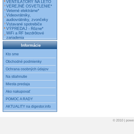
VENTILÁTORY NA LETO
VEREJNÉ OSVETLENIE*
Veterné elektrárne*
Videovrátniky,
audiovrátniky, zvončeky
Vstavané spotrebiče
VÝPREDAJ - Rôzne*
WiFi a RF bezdrôtové
zariadenia
Informácie
Kto sme
Obchodné podmienky
Ochrana osobných údajov
Na stiahnutie
Miesta predaja
Ako nakupovať
POMOC A RADY
AKTUALITY na digestor.info
© 2010 | pow