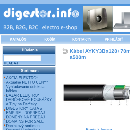
KATALÓG
KOŠÍK
KONTAKTY
PRIHLÁSIŤ
Hľadanie
Kábel AYKY3Bx120+70mm
a500m
HĽADAJ
Sortiment
AKCIA ELEKTRO*
Aktuálne NETTO CENY*
Vyhľadávanie detekcia
káblov
BAZÁR ELEKTRO*
DARČEKOVÉ POUKÁŽKY
a Tipy na Darčeky
DIGESTORY CATA a
EMPIRE - DOPREDAJ
DOMÉNY NA PREDAJ
DOMAINS FOR SALE
Doplnkový sortiment
Popis k tovaru