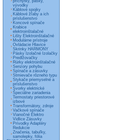
príchytky, pásky,
vývodky
Káblové spojky
Káblové žľaby a ich
príslušenstvo
Koncové spínače
Krabice
elektroinštalačné
Lišty Elektroinštalačné
Modulárne prístroje
Ovládacie Hlavice
Skrinky HARMONY
Pásky Izolačné Izolačky
Predlžovačky
Rúrky elektroinštalačné
Senzory pohybu
Spínače a zásuvky
Stmievače rôzneho typu
Stykače priemyselné a
príslušenstvo
Svorky elektrické
Špeciálne zariadenia
Termostaty priestorové
izbové
Transformátory, zdroje
Vačkové spínače
Vianočné Elektro
Vidlice Zásuvky
Prívodky Adaptéry
Redukcie
Značenia, tabuľky,
samolepky, fólia