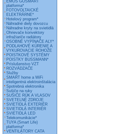
EMOS GOSMART
platforma*
FOTOVOLTAICKÉ
ELEKTRÁRNE*
Hotelový program*
Náhradné diely dovozcu
Náhradne kryty na svietidlá
Ohrievače konvektory
infražiariče radiátory
OSOBNÉ VYPÍNAČE ALY*
PODLAHOVÉ KÚRENIE A
VYKUROVACIE ROHOŽE
POISTKOVÉ SYSTÉMY
POISTKY BUSSMANN*
Príslušenstvo VZT
ROZVÁDZAČE
Služby
SMART home a WiFi
inteligentná elektroinštalácia
Spotrebná elektronika
Sušiče na ruky
SUŠIČE RÚK A VLASOV
SVETELNÉ ZDROJE
SVIETIDLÁ EXTERIÉR
SVIETIDLÁ INTERIÉR
SVIETIDLÁ LED
Telekomunikácie*
TUYA (Smart Life)
platforma*
VENTILÁTORY CATA