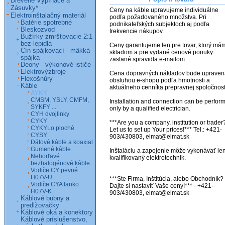
Drevené Vypínače a
Zásuvky*
Ceny na káble upravujeme individuálne 
Elektroinštalačný materiál
podľa požadovaného množstva. Pri 
Batérie spotrebné
podnikateľských subjektoch aj podľa 
Bleskozvod
frekvencie nákupov.

Bužírky zmršťovacie 2:1
bez lepidla
Ceny garantujeme len pre tovar, ktorý mám
Cín spájkovací - mäkká
skladom a pre vydané cenové ponuky 
spájka
zaslané spravidla e-mailom.

Deony - výkonové ističe
Elektrovýzbroje
Cena dopravných nákladov bude upravená
Flexošnúry
obsluhou e-shopu podľa hmotnosti a 
Káble
aktuálneho cenníka prepravnej spoločnosti
AYKY
CMSM, YSLY, CMFM,
Installation and connection can be perform
SYKFY ...
only by a qualified electrician.

CYH dvojlinky
CYKY
***Are you a company, institution or trader?
CYKYLo ploché
Let us to set up Your prices!*** Tel.: +421-
CYSY
903/430803, elmat@elmat.sk 

Dátové káble a koaxial
Gumené káble
Inštaláciu a zapojenie môže vykonávať len
Nehorľavé
kvalifikovaný elektrotechnik.

bezhalogénové káble
Vodiče CY pevné
H07V-U
***Ste Firma, Inštitúcia, alebo Obchodník? 
Vodiče CYA lanko
Dajte si nastaviť Vaše ceny!*** - +421-
H07V-K
903/430803, elmat@elmat.sk
Káblové bubny a
predlžovačky
Káblové oká a konektory
Káblové príslušenstvo,