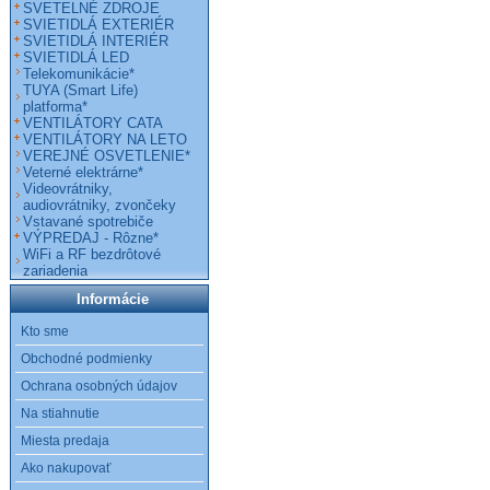
SVETELNÉ ZDROJE
SVIETIDLÁ EXTERIÉR
SVIETIDLÁ INTERIÉR
SVIETIDLÁ LED
Telekomunikácie*
TUYA (Smart Life)
platforma*
VENTILÁTORY CATA
VENTILÁTORY NA LETO
VEREJNÉ OSVETLENIE*
Veterné elektrárne*
Videovrátniky,
audiovrátniky, zvončeky
Vstavané spotrebiče
VÝPREDAJ - Rôzne*
WiFi a RF bezdrôtové
zariadenia
Informácie
Kto sme
Obchodné podmienky
Ochrana osobných údajov
Na stiahnutie
Miesta predaja
Ako nakupovať