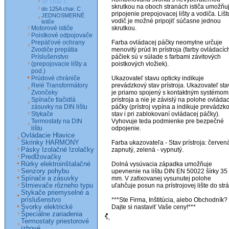
3P char. C
skrutkou na oboch stranách ističa umožňuj
do 125A char. C
pripojenie prepojovacej lišty a vodiča. Lištu
JEDNOSMERNÉ
vodič je možné pripojiť súčasne jednou 
ističe
Motorové ističe
skrutkou. 

Poistkové odpojovače
Prepäťové ochrany
Farba ovládacej páčky neomylne určuje 
Zvodiče prepätia
menovitý prúd In prístroja (farby ovládacích
Príslušenstvo
páčiek sú v súlade s farbami závitových 
(prepojovacie lišty a
poistkových vložiek).

pod.)
Prúdové chrániče
Ukazovateľ stavu opticky indikuje 
Relé Transformátory
prevádzkový stav prístroja. Ukazovateľ sta
Zvončeky
je priamo spojený s kontaktným systémom 
Spínače tlačidlá
prístroja a nie je závislý na polohe ovládac
zásuvky na DIN lištu
páčky (prístroj vypína a indikuje prevádzko
Stykače
stav i pri zablokovaní ovládacej páčky). 
Termostaty na DIN
Vyhovuje teda podmienke pre bezpečné 
lištu
odpojenie.

Ovládacie Hlavice
Skrinky HARMONY
Farba ukazovateľa - Stav prístroja: červená 
Pásky Izolačné Izolačky
zapnutý, zelená - vypnutý.

Predlžovačky
Rúrky elektroinštalačné
Dolná vysúvacia západka umožňuje 
Senzory pohybu
upevnenie na lištu DIN EN 50022 šírky 35 
Spínače a zásuvky
mm. V zafixovanej vysunutej polohe 
Stmievače rôzneho typu
uľahčuje posun na prístrojovej lište do strán
Stykače priemyselné a
príslušenstvo
***Ste Firma, Inštitúcia, alebo Obchodník? 
Svorky elektrické
Špeciálne zariadenia
Termostaty priestorové
izbové