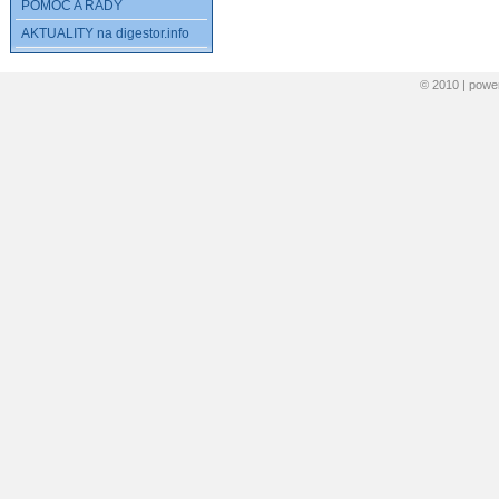
POMOC A RADY
AKTUALITY na digestor.info
© 2010 | pow