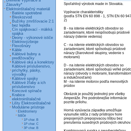
Drevené Vypínače a
Spoľahlivý výrobok made in Slovakia. 

Zásuvky*
Elektroinštalačný materiál
Vypínacie charakteristiky

Batérie spotrebné
(podľa STN EN 60 898 - 1, STN EN 60 94
Bleskozvod
2)

Bužírky zmršťovacie 2:1
bez lepidla
B - na istenie elektrických obvodov so 
Cín spájkovací - mäkká
zariadeniami, ktoré nespôsobujú prúdové 
spájka
nárazy (istenie vedenia)

Deony - výkonové ističe
Elektrovýzbroje
C - na istenie elektrických obvodov so 
Flexošnúry
zariadeniami, ktoré spôsobujú prúdové 
Káble
nárazy (žiarovkové skupiny, vedenie s 
Káblové bubny a
motorami)

predlžovačky
Káblové oká a konektory
D - na istenie elektrických obvodov so 
Káblové príslušenstvo,
zariadeniami, ktoré spôsobujú veľké prúdo
príchytky, pásky,
nárazy (obvody s motorami, transformátorm
vývodky
a indukčnosťami)

Káblové spojky
M - na istenie motorov podľa menovitých 
Káblové žľaby a ich
prúdov

príslušenstvo
Koncové spínače
Obrázok je použitý jednotný pre všetky 
Krabice
Amperáže. Pre podrobnejšie informácie 
elektroinštalačné
pozrite prílohu.

Lišty Elektroinštalačné
Modulárne prístroje
Horná vysúvacia západka umožňuje 
Elektromery
vysunutie ističa z rady prístrojov hore 
Ističe
prepojených prepojovacou lištou bez 
1P char. B
prerušenia susedných prúdových okruhov.

1P char. C
3P char. B
Kombinovaná svorka s nevyberateľnou 