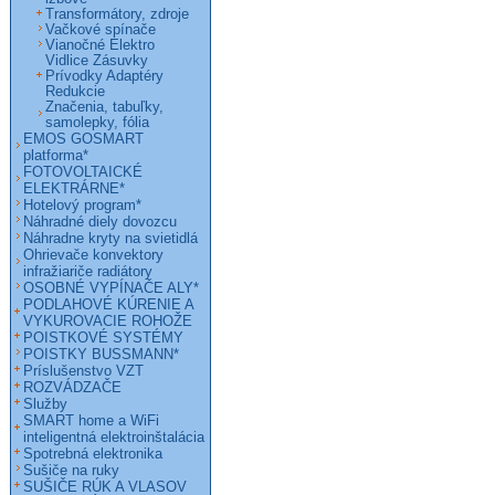
Transformátory, zdroje
Vačkové spínače
Vianočné Elektro
Vidlice Zásuvky
Prívodky Adaptéry
Redukcie
Značenia, tabuľky,
samolepky, fólia
EMOS GOSMART
platforma*
FOTOVOLTAICKÉ
ELEKTRÁRNE*
Hotelový program*
Náhradné diely dovozcu
Náhradne kryty na svietidlá
Ohrievače konvektory
infražiariče radiátory
OSOBNÉ VYPÍNAČE ALY*
PODLAHOVÉ KÚRENIE A
VYKUROVACIE ROHOŽE
POISTKOVÉ SYSTÉMY
POISTKY BUSSMANN*
Príslušenstvo VZT
ROZVÁDZAČE
Služby
SMART home a WiFi
inteligentná elektroinštalácia
Spotrebná elektronika
Sušiče na ruky
SUŠIČE RÚK A VLASOV