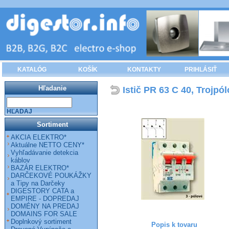
KATALÓG
KOŠÍK
KONTAKTY
PRIHLÁSIŤ
Hľadanie
Istič PR 63 C 40, Trojpó
HĽADAJ
Sortiment
AKCIA ELEKTRO*
Aktuálne NETTO CENY*
Vyhľadávanie detekcia
káblov
BAZÁR ELEKTRO*
DARČEKOVÉ POUKÁŽKY
a Tipy na Darčeky
DIGESTORY CATA a
EMPIRE - DOPREDAJ
DOMÉNY NA PREDAJ
DOMAINS FOR SALE
Doplnkový sortiment
Popis k tovaru