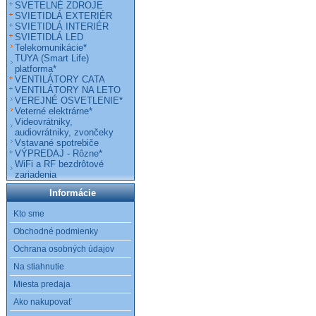
SVETELNÉ ZDROJE
SVIETIDLÁ EXTERIÉR
SVIETIDLÁ INTERIÉR
SVIETIDLÁ LED
Telekomunikácie*
TUYA (Smart Life)
platforma*
VENTILÁTORY CATA
VENTILÁTORY NA LETO
VEREJNÉ OSVETLENIE*
Veterné elektrárne*
Videovrátniky,
audiovrátniky, zvončeky
Vstavané spotrebiče
VÝPREDAJ - Rôzne*
WiFi a RF bezdrôtové
zariadenia
Informácie
Kto sme
Obchodné podmienky
Ochrana osobných údajov
Na stiahnutie
Miesta predaja
Ako nakupovať