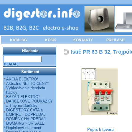
KATALÓG
KOŠÍK
KONTAKTY
PRIHLÁSIŤ
Hľadanie
Istič PR 63 B 32, Trojpó
HĽADAJ
Sortiment
AKCIA ELEKTRO*
Aktuálne NETTO CENY*
Vyhľadávanie detekcia
káblov
BAZÁR ELEKTRO*
DARČEKOVÉ POUKÁŽKY
a Tipy na Darčeky
DIGESTORY CATA a
EMPIRE - DOPREDAJ
DOMÉNY NA PREDAJ
DOMAINS FOR SALE
Doplnkový sortiment
Popis k tovaru