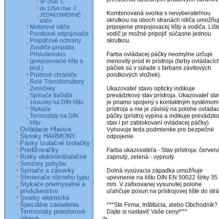
3P char. C
do 125A char. C
Kombinovaná svorka s nevyberateľnou 
JEDNOSMERNÉ
skrutkou na oboch stranách ističa umožňuj
ističe
Motorové ističe
pripojenie prepojovacej lišty a vodiča. Lištu
Poistkové odpojovače
vodič je možné pripojiť súčasne jednou 
Prepäťové ochrany
skrutkou. 

Zvodiče prepätia
Príslušenstvo
Farba ovládacej páčky neomylne určuje 
(prepojovacie lišty a
menovitý prúd In prístroja (farby ovládacích
pod.)
páčiek sú v súlade s farbami závitových 
Prúdové chrániče
poistkových vložiek).

Relé Transformátory
Zvončeky
Ukazovateľ stavu opticky indikuje 
Spínače tlačidlá
prevádzkový stav prístroja. Ukazovateľ sta
zásuvky na DIN lištu
je priamo spojený s kontaktným systémom 
Stykače
prístroja a nie je závislý na polohe ovládac
Termostaty na DIN
páčky (prístroj vypína a indikuje prevádzko
lištu
stav i pri zablokovaní ovládacej páčky). 
Ovládacie Hlavice
Vyhovuje teda podmienke pre bezpečné 
Skrinky HARMONY
odpojenie.

Pásky Izolačné Izolačky
Predlžovačky
Farba ukazovateľa - Stav prístroja: červená 
Rúrky elektroinštalačné
zapnutý, zelená - vypnutý.

Senzory pohybu
Spínače a zásuvky
Dolná vysúvacia západka umožňuje 
Stmievače rôzneho typu
upevnenie na lištu DIN EN 50022 šírky 35 
Stykače priemyselné a
mm. V zafixovanej vysunutej polohe 
príslušenstvo
uľahčuje posun na prístrojovej lište do strán
Svorky elektrické
Špeciálne zariadenia
***Ste Firma, Inštitúcia, alebo Obchodník? 
Termostaty priestorové
izbové