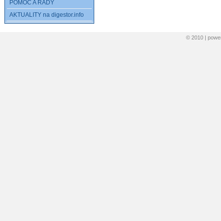
POMOC A RADY
AKTUALITY na digestor.info
© 2010 | pow