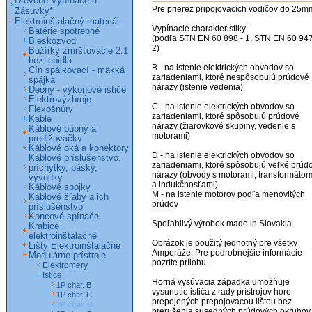
Drevené Vypínače a
Pre prierez pripojovacích vodičov do 25m
Zásuvky*
Elektroinštalačný materiál
Vypínacie charakteristiky

Batérie spotrebné
(podľa STN EN 60 898 - 1, STN EN 60 94
Bleskozvod
2)

Bužírky zmršťovacie 2:1
bez lepidla
B - na istenie elektrických obvodov so 
Cín spájkovací - mäkká
zariadeniami, ktoré nespôsobujú prúdové 
spájka
nárazy (istenie vedenia)

Deony - výkonové ističe
Elektrovýzbroje
C - na istenie elektrických obvodov so 
Flexošnúry
zariadeniami, ktoré spôsobujú prúdové 
Káble
nárazy (žiarovkové skupiny, vedenie s 
Káblové bubny a
motorami)

predlžovačky
Káblové oká a konektory
D - na istenie elektrických obvodov so 
Káblové príslušenstvo,
zariadeniami, ktoré spôsobujú veľké prúdo
príchytky, pásky,
nárazy (obvody s motorami, transformátorm
vývodky
a indukčnosťami)

Káblové spojky
M - na istenie motorov podľa menovitých 
Káblové žľaby a ich
prúdov

príslušenstvo
Koncové spínače
Spoľahlivý výrobok made in Slovakia. 

Krabice
elektroinštalačné
Obrázok je použitý jednotný pre všetky 
Lišty Elektroinštalačné
Amperáže. Pre podrobnejšie informácie 
Modulárne prístroje
pozrite prílohu.

Elektromery
Ističe
Horná vysúvacia západka umožňuje 
1P char. B
vysunutie ističa z rady prístrojov hore 
1P char. C
prepojených prepojovacou lištou bez 
3P char. B
prerušenia susedných prúdových okruhov.
